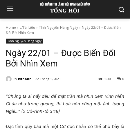
Home
c/Tài Liệu
Tĩnh Nguyện Hàng Ngày
Ngày 22/01 – Được Biến
Đổi Bởi Nhìn Xem
Tĩnh Nguyện Hàng Ngày
Ngày 22/01 – Được Biến Đổi
Bởi Nhìn Xem
By
lvthanh
22 Tháng 1, 2023
1030
0
“Chúng ta ai nấy đều để mặt trần mà nhìn xem vinh hiển
Chúa như trong gương, thì hoá nên cũng một ảnh tượng
Ngài…” (2 Cô-rinh-tô 3:18)
Đặc tính qúy báu mà một Cơ đốc nhân có thể phô bày là