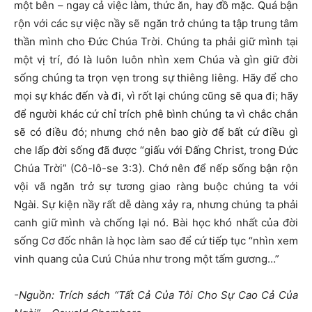
một bên – ngay cả việc làm, thức ăn, hay đồ mặc. Quá bận
rộn với các sự việc nầy sẽ ngăn trở chúng ta tập trung tâm
thần mình cho Đức Chúa Trời. Chúng ta phải giữ mình tại
một vị trí, đó là luôn luôn nhìn xem Chúa và gìn giữ đời
sống chúng ta trọn vẹn trong sự thiêng liêng. Hãy để cho
mọi sự khác đến và đi, vì rốt lại chúng cũng sẽ qua đi; hãy
để người khác cứ chỉ trích phê bình chúng ta vì chắc chắn
sẽ có điều đó; nhưng chớ nên bao giờ để bất cứ điều gì
che lấp đời sống đã được “giấu với Đấng Christ, trong Đức
Chúa Trời” (Cô-lô-se 3:3). Chớ nên để nếp sống bận rộn
vội vã ngăn trở sự tương giao ràng buộc chúng ta với
Ngài. Sự kiện nầy rất dễ dàng xảy ra, nhưng chúng ta phải
canh giữ mình và chống lại nó. Bài học khó nhất của đời
sống Cơ đốc nhân là học làm sao để cứ tiếp tục “nhìn xem
vinh quang của Cưú Chúa như trong một tấm gương…”
-Nguồn: Trích sách “Tất Cả Của Tôi Cho Sự Cao Cả Của