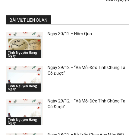
BÀI VIẾT LIÊN QUAN
Ngày 30/12 – Hôm Qua
Tĩnh Nguyện Hàng
Ngày
Ngày 29/12 – “Và Mỗi Đức Tính Chúng Ta
Có Được”
Tĩnh Nguyện Hàng
Ngày
Ngày 29/12 – “Và Mỗi Đức Tính Chúng Ta
Có Được”
Tĩnh Nguyện Hàng
Ngày
Ngày 28/12 – Kẻ Trốn Chạy Hay Môn Đồ?