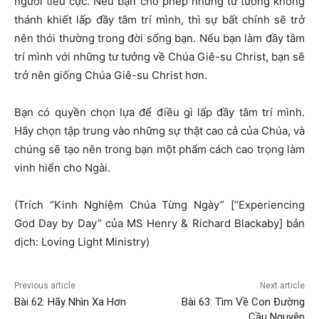
người tiêu cực. Nếu bạn cho phép những tư tưởng không
thánh khiết lấp đầy tâm trí mình, thì sự bất chính sẽ trở
nên thói thường trong đời sống bạn. Nếu bạn làm đầy tâm
trí mình với những tư tưởng về Chúa Giê-su Christ, bạn sẽ
trở nên giống Chúa Giê-su Christ hơn.
Bạn có quyền chọn lựa để điều gì lấp đầy tâm trí mình.
Hãy chọn tập trung vào những sự thật cao cả của Chúa, và
chúng sẽ tạo nên trong bạn một phẩm cách cao trọng làm
vinh hiển cho Ngài.
(Trích “Kinh Nghiệm Chúa Từng Ngày” [“Experiencing
God Day by Day” của MS Henry & Richard Blackaby] bản
dịch: Loving Light Ministry)
Previous article
Next article
Bài 62: Hãy Nhìn Xa Hơn
Bài 63: Tìm Về Con Đường
Cầu Nguyện