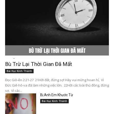
Bù Trừ Lại Thời Gian Đã Mất
Bài Học Kinh Thánh
Đọc Giô-ên 2:21-27 21Hỡi đất, đừng sợ! Hãy vui mừng hoan hỉ, Vì
Đức Giê-hô-va đã làm những việc lớn. 22Hỡi các loài thú đồng, đừng
sợ, Vì các...
Bị Anh Em Khước Từ
Bài Học Kinh Thánh