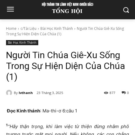
Home
c/Tài Liệu
Bài Học Kinh Thánh
Người Tin Chúa Giê-Xu Sống
Trong Sự Hiện Diện Của Chúa (1)
Bài Học Kinh Thánh
Người Tin Chúa Giê-Xu Sống
Trong Sự Hiện Diện Của Chúa
(1)
By
lvthanh
23 Tháng 3, 2025
877
0
Đọc Kinh thánh
: Ma-thi-ơ 6:câu 1
1
“Hãy thận trọng, khi làm việc từ thiện đừng nhằm phô
trương trước mặt mọi người. Nếu không, các con chẳng