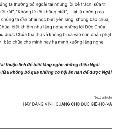
úng ta thường bỏ ngoài tai những lời bẻ trách, sửa trị
ết rồi”, “Không lẽ tôi không biết”,… lại là những rào
, chúng ta cần phải học biết yên lặng, không bào chữa,
 Chúa; biết khiêm nhu lắng nghe những lời Đức Chúa
ầu được Chúa tha thứ và không bị sa vào cơn đoán phạt
ện, bào chữa cho mình hay hạ mình xuống lắng nghe
tai thuộc linh để biết lắng nghe những điều Ngài
n hầu không bỏ qua những cơ hội ăn năn để được Ngài
Next article
HÃY DÂNG VINH QUANG CHO ĐỨC GIÊ-HÔ-VA