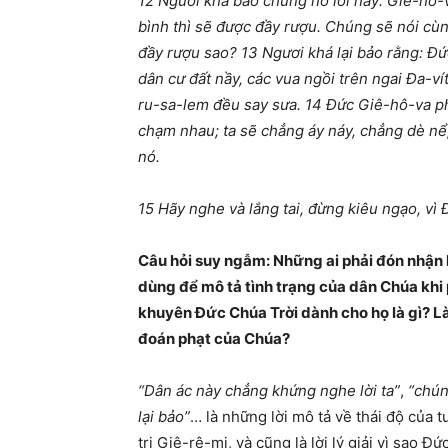
12 Ngươi khá bảo chúng nó lời nầy: Giê-hô-
bình thì sẽ được đầy rượu. Chúng sẽ nói cùn
đầy rượu sao? 13 Ngươi khá lại bảo rằng: Đứ
dân cư đất nầy, các vua ngồi trên ngai Đa-vít,
ru-sa-lem đều say sưa. 14 Đức Giê-hô-va ph
chạm nhau; ta sẽ chẳng áy náy, chẳng dè nể
nó.
15 Hãy nghe và lắng tai, đừng kiêu ngạo, vì
Câu hỏi suy ngẫm: Những ai phải đón nhận
dùng để mô tả tình trạng của dân Chúa khi p
khuyên Đức Chúa Trời dành cho họ là gì? L
đoán phạt của Chúa?
“Dân ác này chẳng khứng nghe lời ta”
,
“chún
lại bảo”
… là những lời mô tả về thái độ của 
tri Giê-rê-mi, và cũng là lời lý giải vì sao Đ