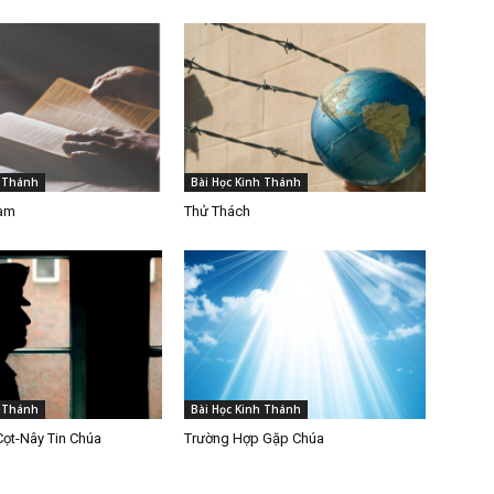
h Thánh
Bài Học Kinh Thánh
Làm
Thử Thách
h Thánh
Bài Học Kinh Thánh
Cọt-Nây Tin Chúa
Trường Hợp Gặp Chúa