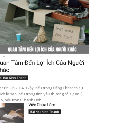
uan Tâm Đến Lợi Ích Của Người
hác
ài Học Kinh Thánh
c Phi-líp 2:1-4 1Vậy, nếu trong Đấng Christ có sự
ích lệ nào, nếu trong tình yêu thương có sự an ủi
o, nếu trong Thánh Linh...
Việc Chúa Làm
Bài Học Kinh Thánh