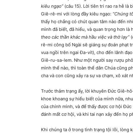
kiêu ngạo”
(câu 15). Lời tiên tri rao ra hễ là
Giê-rê-mi với lòng đầy kiêu ngạo:
“Chúng tô
thấy họ chẳng có chút quan tâm nào đến nhữ
mình đã biết, đã hiểu, và quan trọng hơn là
theo các thần khác mà hầu việc và thờ lạy”
(
rê-mi công bố Ngài sẽ giáng sự đoán phạt tr
vua ngồi trên ngai Đa-vít), cho đến lãnh đạo t
Giê-ru-sa-lem. Như một người say rượu phô 
mình thể nào, thì toàn thể dân Chúa cũng phả
cha và con cũng xảy ra sự va chạm, xô xát n
Trước thảm trạng ấy, lời khuyên Đức Giê-hô
khoe khoang sự hiểu biết của mình nữa, như
của chính mình, và để thấy được cơ hội Đức
đánh mất cơ hội, và khi tai nạn xảy đến họ p
Khi chúng ta ở trong tình trạng tội lỗi, lòng