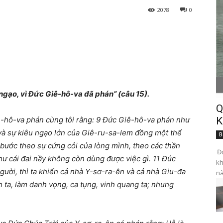
2078
0
 ngạo, vì Đức Giê-hô-va đã phán” (câu 15).
Q
ê-hô-va phán cùng tôi rằng: 9 Đức Giê-hô-va phán như
K
 và sự kiêu ngạo lớn của Giê-ru-sa-lem đồng một thể
B
 bước theo sự cứng cỏi của lòng mình, theo các thần
Đọ
như cái đai nầy không còn dùng được việc gì. 11 Đức
kh
gười, thì ta khiến cả nhà Y-sơ-ra-ên và cả nhà Giu-đa
nà
 ta, làm danh vọng, ca tụng, vinh quang ta; nhưng