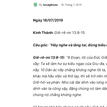
By
lucaphuoc
18 Tháng 7, 2019
Ngày 18/07
/2019
Kinh Thánh:
Giê-rê-mi
13:8-15
Câu gốc:
“Hãy nghe và lắng tai, đừng kiêu
Giê-rê-mi 13:8-15:
“8 Đoạn, lời của Đức Gi
vầy: Ta sẽ làm hư sự kiêu ngạo của Giu-đa,
nầy. 10 Dân ác nầy chẳng khứng nghe lời ta,
khác mà hầu việc và thờ lạy, thì sẽ trở nên 
Giê-hô-va phán: Như cái đai dính vào lưng n
dính vào ta cũng vậy, đặng chúng nó làm dân
chúng nó chẳng khứng nghe.