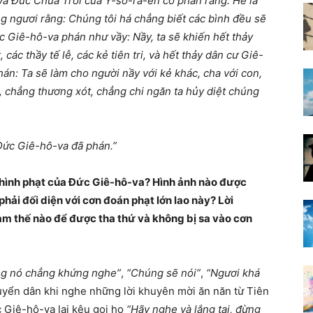
va Đức Chúa Trời của Y-sơ-ra-ên có phán rằng: Hễ là
g ngươi rằng: Chúng tôi há chẳng biết các bình đều sẽ
c Giê-hô-va phán như vầy: Nầy, ta sẽ khiến hết thảy
 các thầy tế lễ, các kẻ tiên tri, và hết thảy dân cư Giê-
án: Ta sẽ làm cho người nầy với kẻ khác, cha với con,
, chẳng thương xót, chẳng chi ngăn ta hủy diệt chúng
 Đức Giê-hô-va đã phán.”
 hình phạt của Đức Giê-hô-va? Hình ảnh nào được
hải đối diện với cơn đoán phạt lớn lao này? Lời
àm thế nào để được tha thứ và không bị sa vào cơn
g nó chẳng khứng nghe”
,
“Chúng sẽ nói”
,
“Ngươi khá
tuyển dân khi nghe những lời khuyên mời ăn năn từ Tiên
ức Giê-hô-va lại kêu gọi họ
“Hãy nghe và lắng tai, đừng