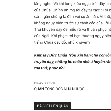
lắng nghe. Và khi lòng kiêu ngạo trỗi dậy, ch
của Chúa. Chính những lời đầy tự cao: “Tôi bi
cản ngăn chúng ta đến với sự ăn năn. Vì thế
không ngụy biện trước sự cảnh cáo của Lời
Trời khuyên dạy để hiểu rõ và thuận phục h
của Ngài. Khi phạm tội bạn thường ngụy bi
tiếng Chúa dạy dỗ, nhủ khuyên?
Kính lạy Đức Chúa Trời! Xin ban cho con lỗ 
truyền dạy, những lời nhắc nhở, khuyên ră
tha thứ, phục hồi.
Previous article
QUAN TỔNG ĐỐC NHU NHƯỢC
BÀI VIẾT LIÊN QUAN