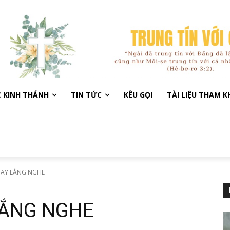
C KINH THÁNH
TIN TỨC
KÊU GỌI
TÀI LIỆU THAM 
HAY LẮNG NGHE
LẮNG NGHE