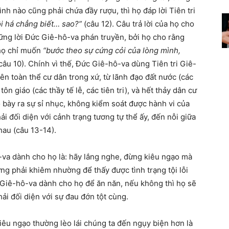
 bình nào cũng phải chứa đầy rượu, thì họ đáp lời Tiên tri
i há chẳng biết… sao?”
(câu 12). Câu trả lời của họ cho
ng lời Đức Giê-hô-va phán truyền, bởi họ cho rằng
 họ chỉ muốn
“bước theo sự cứng cỏi của lòng mình,
câu 10). Chính vì thế, Đức Giê-hô-va dùng Tiên tri Giê-
ên toàn thể cư dân trong xứ, từ lãnh đạo đất nước (các
ôn giáo (các thầy tế lễ, các tiên tri), và hết thảy dân cư
bày ra sự sỉ nhục, không kiểm soát được hành vi của
i đối diện với cảnh trạng tương tự thể ấy, đến nỗi giữa
hau (câu 13-14).
-va dành cho họ là: hãy lắng nghe, đừng kiêu ngạo mà
ng phải khiêm nhường để thấy được tình trạng tội lỗi
 Giê-hô-va dành cho họ để ăn năn, nếu không thì họ sẽ
hải đối diện với sự đau đớn tột cùng.
 kiêu ngạo thường lèo lái chúng ta đến ngụy biện hơn là