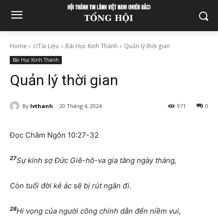
Home
c/Tài Liệu
Bài Học Kinh Thánh
Quản lý thời gian
Bài Học Kinh Thánh
Quản lý thời gian
By
lvthanh
20 Tháng 4, 2024
971
0
Đọc Châm Ngôn 10:27-32
27
S
ự
kính s
ợ
Đứ
c Giê-hô-va gia t
ă
ng ngày tháng,
Còn tu
ổ
i
đờ
i k
ẻ
ác s
ẽ
b
ị
rút ng
ắ
n
đ
i.
28
Hi v
ọ
ng c
ủ
a ng
ườ
i công chính d
ẫ
n
đế
n ni
ề
m vui,