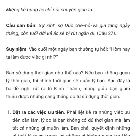
Mi
ệ
ng k
ẻ
hung ác ch
ỉ
nói chuy
ệ
n gian tà.
Câu c
ă
n b
ả
n
:
S
ự
kính s
ợ
Đứ
c Giê-hô-va gia t
ă
ng ngày
tháng, còn tu
ổ
i
đờ
i k
ẻ
ác s
ẽ
b
ị
rút ng
ắ
n
đ
i.
(Câu 27).
Suy ni
ệ
m
: Vào cuối một ngày bạn thường tự hỏi: “Hôm nay
ta làm được việc gì nhỉ?”
Bạn sử dụng thời gian như thế nào? Nếu bạn không quản
lý thời gian, thì chính thời gian sẽ quản lý bạn. Sau đây là
ba đề nghị rút ra từ Kinh Thánh, mong giúp bạn giảm
thiểu được những căng thẳng do từ sử dụng thời gian:
Đặ
t ra các vi
ệ
c
ư
u tiên
. Phải liệt kê ra những việc ưu
tiên cần làm, lý do là bạn không có đủ thời gian mà làm
tất cả những gì muốn làm. Bạn phải quyết định những
gì thật là quan trọng, và những gì không quan trọ Hãy