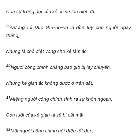
Còn s
ự
trông
đợ
i c
ủ
a k
ẻ
ác s
ẽ
tan bi
ế
n
đ
i.
29
Đườ
ng l
ố
i
Đứ
c Giê-hô-va là
đồ
n l
ũ
y cho ng
ườ
i ngay
th
ẳ
ng,
Nh
ư
ng là ch
ỗ
di
ệ
t vong cho k
ẻ
làm ác.
30
Ng
ườ
i công chính ch
ẳ
ng bao gi
ờ
b
ị
lay chuy
ể
n,
Nh
ư
ng k
ẻ
gian ác không
đượ
c
ở
trên
đấ
t.
31
Mi
ệ
ng ng
ườ
i công chính sinh ra s
ự
khôn ngoan,
Còn l
ưỡ
i c
ủ
a k
ẻ
gian tà s
ẽ
b
ị
c
ắ
t m
ấ
t.
32
Môi ng
ườ
i công chính nói
đ
i
ề
u t
ố
t
đẹ
p,