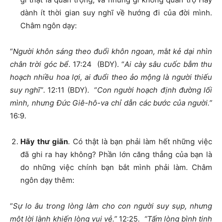
dành ít thời gian suy nghĩ về hướng đi của đời mình.
Châm ngôn dạy:
“
Ng
ườ
i khôn sáng theo
đ
u
ổ
i khôn ngoan, m
ắ
t k
ẻ
d
ạ
i nhìn
chân tr
ờ
i góc b
ể
. 17:24 (BDY). “
Ai cày sâu cu
ố
c b
ẫ
m thu
ho
ạ
ch nhi
ề
u hoa l
ợ
i, ai
đ
u
ổ
i theo
ả
o m
ộ
ng là ng
ườ
i thi
ế
u
suy ngh
ĩ
”
. 12:11 (BDY). “
Con ng
ườ
i ho
ạ
ch
đị
nh
đườ
ng l
ố
i
mình, nh
ư
ng
Đứ
c Giê-hô-va ch
ỉ
d
ẫ
n các b
ướ
c c
ủ
a ng
ườ
i.”
16:9.
Hãy th
ư
giãn
. Có thật là bạn phải làm hết những việc
đã ghi ra hay không? Phần lớn căng thẳng của bạn là
do những việc chính bạn bắt mình phải làm. Châm
ngôn dạy thêm:
“
S
ự
lo âu trong lòng làm cho con ng
ườ
i suy s
ụ
p, nh
ư
ng
m
ộ
t l
ờ
i lành khi
ế
n lòng vui v
ẻ
.”
12:25.
“T
ấ
m lòng bình t
ị
nh