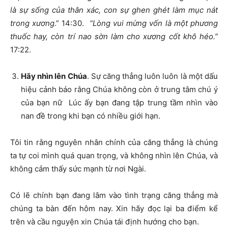
là s
ự
s
ố
ng c
ủ
a thân xác, con s
ự
ghen ghét làm m
ụ
c nát
trong x
ươ
ng
.” 14:30.
“Lòng vui m
ừ
ng v
ố
n là m
ộ
t ph
ươ
ng
thu
ố
c hay, còn trí nao s
ờ
n làm cho x
ươ
ng c
ố
t khô héo.”
17:22.
Hãy nhìn lên Chúa
. Sự căng thẳng luôn luôn là một dấu
hiệu cảnh báo rằng Chúa không còn ở trung tâm chú ý
của bạn nữ Lúc ấy bạn đang tập trung tầm nhìn vào
nan đề trong khi bạn có nhiều giới hạn.
Tôi tin rằng nguyên nhân chính của căng thẳng là chúng
ta tự coi mình quá quan trọng, và không nhìn lên Chúa, và
không cảm thấy sức mạnh từ nơi Ngài.
Có lẽ chính bạn đang lâm vào tình trạng căng thẳng mà
chúng ta bàn đến hôm nay. Xin hãy đọc lại ba điểm kể
trên và cầu nguyện xin Chúa tái định hướng cho bạn.