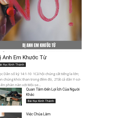
ị Anh Em Khước Từ
ài Học Kinh Thánh
c Dân số ký 14:1-10 1Cả hội chúng cất tiếng la lớn;
n chúng khóc than trong đêm đó, 2Tất cả dân Y-sơ-
-ên phàn nàn với Môi-se...
Quan Tâm Đến Lợi Ích Của Người
Khác
Bài Học Kinh Thánh
Việc Chúa Làm