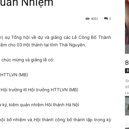
Quản Nhiệm
4083
0
rị sự Tổng hội về dự và giảng các Lễ Công Bố Thành
m cho 03 Hội thánh tại tỉnh Thái Nguyên.
ề chúc mừng và giảng lễ có:
B
B
g HTTLVN (MB)
Đọ
dâ
Hội trưởng III Hội trưởng HTTLVN (MB)
ra
ký, kiêm quản nhiệm Hội thánh Hà Nội
hội bổ nhiệm và Hội thánh công bố thành lập trong kỳ