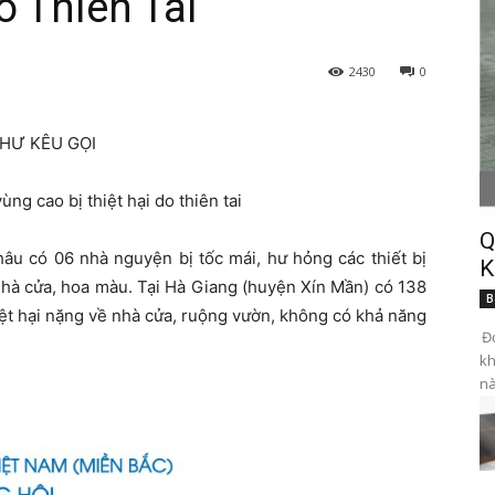
o Thiên Tai
2430
0
HƯ KÊU GỌI
ùng cao bị thiệt hại do thiên tai
Q
hâu có 06 nhà nguyện bị tốc mái, hư hỏng các thiết bị
K
 nhà cửa, hoa màu. Tại Hà Giang (huyện Xín Mần) có 138
B
thiệt hại nặng về nhà cửa, ruộng vườn, không có khả năng
Đọ
kh
nà