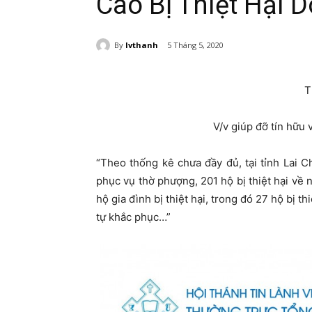
Cao Bị Thiệt Hại D
By
lvthanh
5 Tháng 5, 2020
T
V/v giúp đỡ tín hữu v
“Theo thống kê chưa đầy đủ, tại tỉnh Lai C
phục vụ thờ phượng, 201 hộ bị thiệt hại về
hộ gia đình bị thiệt hại, trong đó 27 hộ bị 
tự khắc phục…”