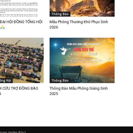
Thông Báo
ĐẠI HỘI ĐỒNG TỔNG HỘI
Mẫu Phông Thương Khó Phục Sinh
7
2026
ổng Hội
Thông Báo
ỌI CỨU TRỢ ĐỒNG BÀO
Thông Báo Mẫu Phông Giáng Sinh
G
2025
 Nam (miền Bắc)