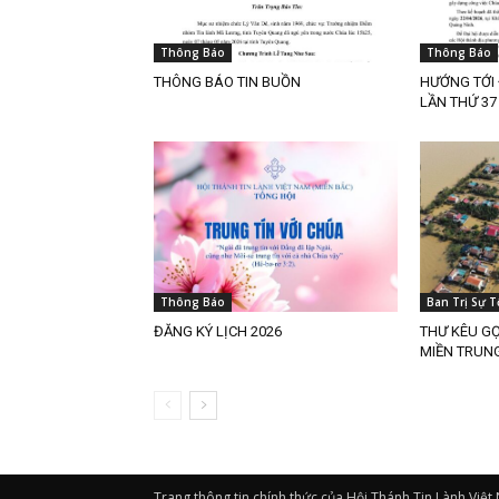
Thông Báo
Thông Báo
THÔNG BÁO TIN BUỒN
HƯỚNG TỚI 
LẦN THỨ 3
Thông Báo
Ban Trị Sự T
ĐĂNG KÝ LỊCH 2026
THƯ KÊU G
MIỀN TRUN
Trang thông tin chính thức của Hội Thánh Tin Lành Việt