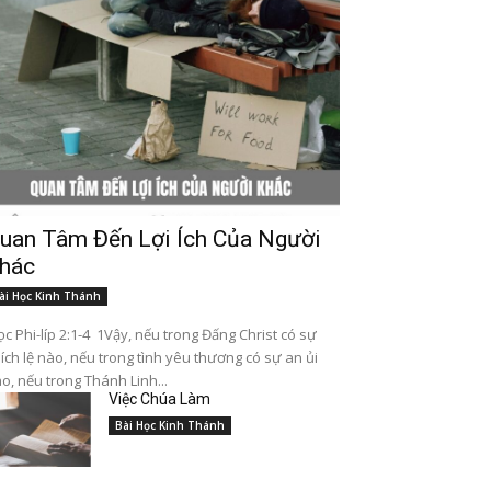
uan Tâm Đến Lợi Ích Của Người
hác
ài Học Kinh Thánh
c Phi-líp 2:1-4 1Vậy, nếu trong Đấng Christ có sự
ích lệ nào, nếu trong tình yêu thương có sự an ủi
o, nếu trong Thánh Linh...
Việc Chúa Làm
Bài Học Kinh Thánh