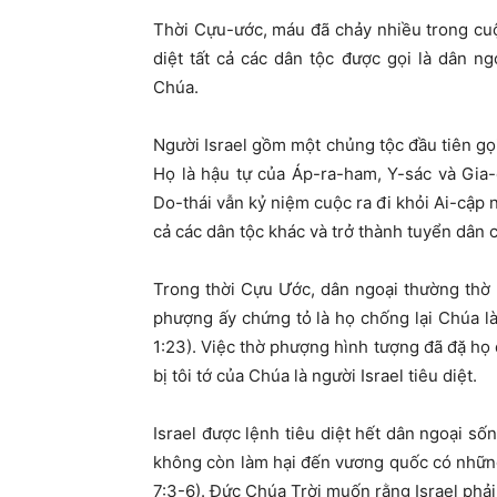
Thời Cựu-ước, máu đã chảy nhiều trong cu
diệt tất cả các dân tộc được gọi là dân 
Chúa.
Người Israel gồm một chủng tộc đầu tiên gọi
Họ là hậu tự của Áp-ra-ham, Y-sác và Gia
Do-thái vẫn kỷ niệm cuộc ra đi khỏi Ai-cập 
cả các dân tộc khác và trở thành tuyển dân 
Trong thời Cựu Ước, dân ngoại thường thờ 
phượng ấy chứng tỏ là họ chống lại Chúa 
1:23). Việc thờ phượng hình tượng đã đặ họ
bị tôi tớ của Chúa là người Israel tiêu diệt.
Israel được lệnh tiêu diệt hết dân ngoại s
không còn làm hại đến vương quốc có những 
7:3-6). Đức Chúa Trời muốn rằng Israel phả