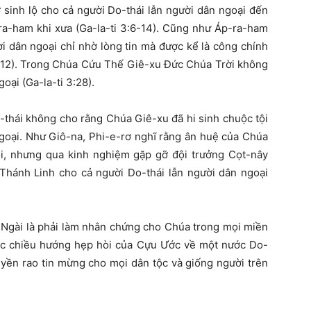
 sinh lộ cho cả người Do-thái lẫn người dân ngoại đến
a-ham khi xưa (Ga-la-ti 3:6-14). Cũng như Áp-ra-ham
ời dân ngoại chỉ nhờ lòng tin mà được kể là công chính
9-12). Trong Chúa Cứu Thế Giê-xu Đức Chúa Trời không
oại (Ga-la-ti 3:28).
-thái không cho rằng Chúa Giê-xu đã hi sinh chuộc tội
ngoại. Như Giô-na, Phi-e-rơ nghĩ rằng ân huệ của Chúa
ôi, nhưng qua kinh nghiệm gặp gỡ đội trưởng Cọt-nây
Thánh Linh cho cả người Do-thái lẫn người dân ngoại
Ngài là phải làm nhân chứng cho Chúa trong mọi miền
ược chiều hướng hẹp hòi của Cựu Ước về một nước Do-
ruyền rao tin mừng cho mọi dân tộc và giống người trên