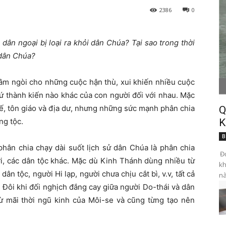
2386
0
 dân ngoại bị loại ra khỏi dân Chúa? Tại sao trong thời
 dân Chúa?
âm ngòi cho những cuộc hận thù, xui khiến nhiều cuộc
cứ thành kiến nào khác của con người đối với nhau. Mặc
 tế, tôn giáo và địa dư, nhưng những sức mạnh phân chia
Q
ng tộc.
K
B
hân chia chạy dài suốt lịch sử dân Chúa là phân chia
Đọ
ời, các dân tộc khác. Mặc dù Kinh Thánh dùng nhiều từ
kh
ân tộc, người Hi lạp, người chưa chịu cắt bì, v.v, tất cả
nà
. Đôi khi đối nghịch đắng cay giữa người Do-thái và dân
ừ mãi thời ngũ kinh của Môi-se và cũng từng tạo nên