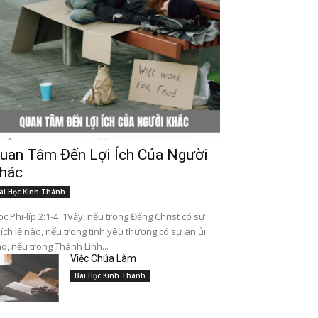
uan Tâm Đến Lợi Ích Của Người
hác
ài Học Kinh Thánh
c Phi-líp 2:1-4 1Vậy, nếu trong Đấng Christ có sự
ích lệ nào, nếu trong tình yêu thương có sự an ủi
o, nếu trong Thánh Linh...
Việc Chúa Làm
Bài Học Kinh Thánh