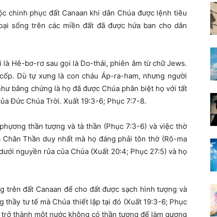
ộc chinh phục đất Canaan khi dân Chúa được lệnh tiêu
ngoại sống trên các miền đất đã được hứa ban cho dân
 là Hê-bơ-rơ sau gọi là Do-thái, phiên âm từ chữ Jews.
-cốp. Dù tự xưng là con cháu Áp-ra-ham, nhưng người
như bằng chứng là họ đã được Chúa phân biệt họ với tất
của Đức Chúa Trời. Xuất 19:3-6; Phục 7:7-8.
phựơng thần tượng và tà thần (Phục 7:3-6) và việc thờ
là Chân Thần duy nhất mà họ đáng phải tôn thờ (Rô-ma
 dưới nguyền rủa của Chúa (Xuất 20:4; Phục 27:5) và họ
ống trên đất Canaan để cho đất được sạch hình tượng và
thầy tư tế mà Chúa thiết lập tại đó (Xuất 19:3-6; Phục
i trở thành một nước không có thần tượng để làm gương