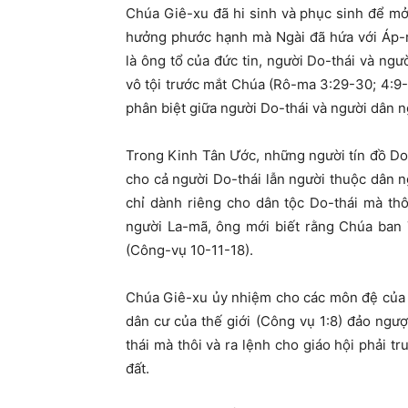
Chúa Giê-xu đã hi sinh và phục sinh để mở
hưởng phước hạnh mà Ngài đã hứa với Áp-r
là ông tổ của đức tin, người Do-thái và ngư
vô tội trước mắt Chúa (Rô-ma 3:29-30; 4:
phân biệt giữa người Do-thái và người dân ng
Trong Kinh Tân Ước, những người tín đồ Do
cho cả người Do-thái lẫn người thuộc dân 
chỉ dành riêng cho dân tộc Do-thái mà th
người La-mã, ông mới biết rằng Chúa ban 
(Công-vụ 10-11-18).
Chúa Giê-xu ủy nhiệm cho các môn đệ của 
dân cư của thế giới (Công vụ 1:8) đảo ng
thái mà thôi và ra lệnh cho giáo hội phải t
đất.