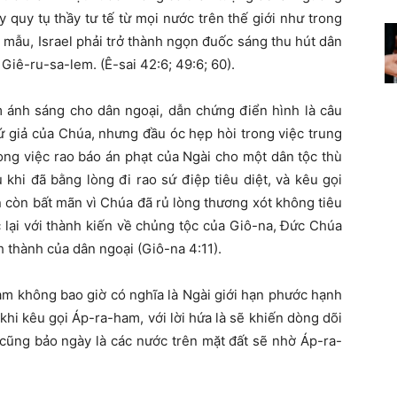
quy tụ thầy tư tế từ mọi nước trên thế giới như trong
u mẫu, Israel phải trở thành ngọn đuốc sáng thu hút dân
Giê-ru-sa-lem. (Ê-sai 42:6; 49:6; 60).
m ánh sáng cho dân ngoại, dẫn chứng điển hình là câu
sứ giả của Chúa, nhưng đầu óc hẹp hòi trong việc trung
ong việc rao báo án phạt của Ngài cho một dân tộc thù
 khi đã bằng lòng đi rao sứ điệp tiêu diệt, và kêu gọi
n còn bất mãn vì Chúa đã rủ lòng thương xót không tiêu
c lại với thành kiến về chủng tộc của Giô-na, Đức Chúa
h thành của dân ngoại (Giô-na 4:11).
m không bao giờ có nghĩa là Ngài giới hạn phước hạnh
khi kêu gọi Áp-ra-ham, với lời hứa là sẽ khiến dòng dõi
cũng bảo ngày là các nước trên mặt đất sẽ nhờ Áp-ra-