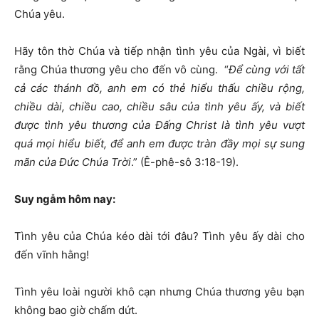
Chúa yêu.
Hãy tôn thờ Chúa và tiếp nhận tình yêu của Ngài, vì biết
rằng Chúa thương yêu cho đến vô cùng. “
Để
cùng v
ớ
i t
ấ
t
c
ả
các thánh
đồ
, anh em có th
ẻ
hi
ể
u th
ấ
u chi
ề
u r
ộ
ng,
chi
ề
u dài, chi
ề
u cao, chi
ề
u sâu c
ủ
a tình yêu
ấ
y, và bi
ế
t
đượ
c tình yêu th
ươ
ng c
ủ
a
Đấ
ng Christ là tình yêu v
ượ
t
quá m
ọ
i hi
ể
u bi
ế
t,
để
anh em
đượ
c tràn
đầ
y m
ọ
i s
ự
sung
mãn c
ủ
a
Đứ
c Chúa Tr
ờ
i
.” (Ê-phê-sô 3:18-19).
Suy ng
ẫ
m hôm nay:
Tình yêu của Chúa kéo dài tới đâu? Tình yêu ấy dài cho
đến vĩnh hằng!
Tình yêu loài người khô cạn nhưng Chúa thương yêu bạn
không bao giờ chấm dứt.