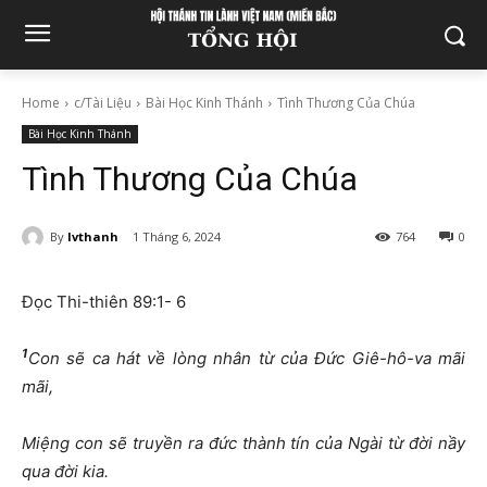
Home
c/Tài Liệu
Bài Học Kinh Thánh
Tình Thương Của Chúa
Bài Học Kinh Thánh
Tình Thương Của Chúa
By
lvthanh
1 Tháng 6, 2024
764
0
Đọc Thi-thiên 89:1- 6
1
Con s
ẽ
ca hát v
ề
lòng nhân t
ừ
c
ủ
a
Đứ
c Giê-hô-va mãi
mãi,
Mi
ệ
ng con s
ẽ
truy
ề
n ra
đứ
c thành tín c
ủ
a Ngài t
ừ
đờ
i n
ầ
y
qua
đờ
i kia.