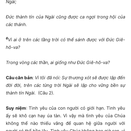
Ngài;
Đứ
c thành tín c
ủ
a Ngài c
ũ
ng
đượ
c ca ng
ợ
i trong h
ộ
i c
ủ
a
các thánh.
6
Vì ai
ở
trên các t
ầ
ng tr
ờ
i có th
ể
sánh
đượ
c v
ớ
i
Đứ
c Giê-
hô-va?
Trong vòng các th
ầ
n, ai gi
ố
ng nh
ư
Đứ
c Giê-hô-va?
Câu c
ă
n b
ả
n
:
Vì tôi
đ
ã nói: S
ự
th
ươ
ng xót s
ẽ
đượ
c l
ậ
p
đế
n
đờ
i
đờ
i, trên các t
ừ
ng tr
ờ
i Ngài s
ẽ
l
ậ
p cho v
ữ
ng b
ề
n s
ự
thành tín Ngài.
(Câu 2).
Suy ni
ệ
m
: Tình yêu của con người có giới hạn. Tình yêu
ấy sẽ khô cạn hay úa tàn. Vì vậy mà tình yêu của Chúa
không thể nào thiếu vắng để quan hệ giữa người với
người có thể bền lâu. Tình yêu Chúa không bao giờ cạn, vì