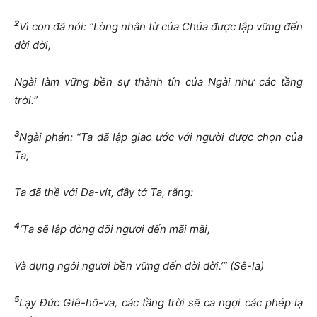
2
Vì con
đ
ã nói: “Lòng nhân t
ừ
c
ủ
a Chúa
đượ
c l
ậ
p v
ữ
ng
đế
n
đờ
i
đờ
i,
Ngài làm v
ữ
ng b
ề
n s
ự
thành tín c
ủ
a Ngài nh
ư
các t
ầ
ng
tr
ờ
i.”
3
Ngài phán: “Ta
đ
ã l
ậ
p giao
ướ
c v
ớ
i ng
ườ
i
đượ
c ch
ọ
n c
ủ
a
Ta,
Ta
đ
ã th
ề
v
ớ
i
Đ
a-vít,
đầ
y t
ớ
Ta, r
ằ
ng:
4
‘Ta s
ẽ
l
ậ
p dòng dõi ng
ươ
i
đế
n mãi mãi,
Và d
ự
ng ngôi ng
ươ
i b
ề
n v
ữ
ng
đế
n
đờ
i
đờ
i.’” (Sê-la)
5
L
ạ
y
Đứ
c Giê-hô-va, các t
ầ
ng tr
ờ
i s
ẽ
ca ng
ợ
i các phép l
ạ