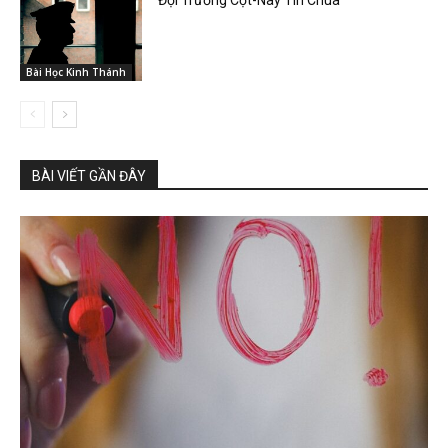
Đội Trưởng Cọt-Nây Tin Chúa
Bài Học Kinh Thánh
BÀI VIẾT GẦN ĐÂY