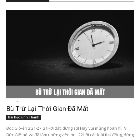
Bù Trừ Lại Thời Gian Đã Mất
Bài Học Kinh Thánh
Đọc Giô-ên 2:21-27 21Hỡi đất, đừng sợ! Hãy vui mừng hoan hỉ, Vì
Đức Giê-hô-va đã làm những việc lớn. 22Hỡi các loài thú đồng, đừng