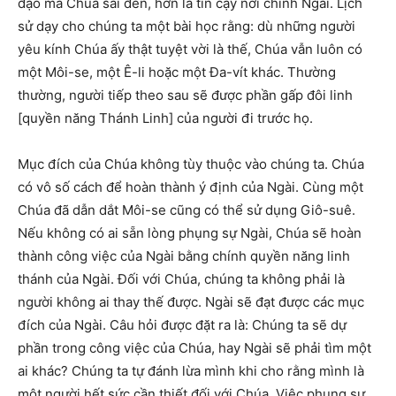
đạo mà Chúa sai đến, hơn là tin cậy nơi chính Ngài. Lịch
sử dạy cho chúng ta một bài học rằng: dù những người
yêu kính Chúa ấy thật tuyệt vời là thế, Chúa vẫn luôn có
một Môi-se, một Ê-li hoặc một Đa-vít khác. Thường
thường, người tiếp theo sau sẽ được phần gấp đôi linh
[quyền năng Thánh Linh] của người đi trước họ.
Mục đích của Chúa không tùy thuộc vào chúng ta. Chúa
có vô số cách để hoàn thành ý định của Ngài. Cùng một
Chúa đã dẫn dắt Môi-se cũng có thể sử dụng Giô-suê.
Nếu không có ai sẵn lòng phụng sự Ngài, Chúa sẽ hoàn
thành công việc của Ngài bằng chính quyền năng linh
thánh của Ngài. Đối với Chúa, chúng ta không phải là
người không ai thay thế được. Ngài sẽ đạt được các mục
đích của Ngài. Câu hỏi được đặt ra là: Chúng ta sẽ dự
phần trong công việc của Chúa, hay Ngài sẽ phải tìm một
ai khác? Chúng ta tự đánh lừa mình khi cho rằng mình là
một người hết sức cần thiết đối với Chúa. Việc phụng sự