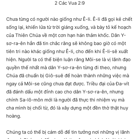
2 Các Vua 2:9
Chưa từng có người nào giống như Ê-li. Ê-li đã gọi kẻ chết
sống lại, khiến lửa từ trời giáng xuống, và bày tỏ kế hoạch
của Thiên Chúa về một cơn hạn hán thảm khốc. Dân Y-
sơ-ra-ên hẳn đã tin chắc rằng sẽ không bao giờ có một
tiên tri nào khác giống như Ê-li, cho đến khi Ê-li-sê xuất
hiện. Người ta có thể biện luận rằng Môi-se là vị lãnh đạo
quyền thế nhất mà dân Y-sơ-ra-ên từng đi theo, nhưng
Chúa đã chuẩn bị Giô-suê để hoàn thành những việc mà
ngay cả Môi-se cũng chưa đạt được. Triều đại của Đa-vít
đã đánh dấu một đỉnh cao cho dân Y-sơ-ra-ên, nhưng
chính Sa-lô-môn mới là người đã thực thi nhiệm vụ mà
cha mình bị chối từ, đó là xây dựng một đền thờ thật huy
hoàng.
Chúng ta có thể bị cám dỗ để tin tưởng nơi những vị lãnh