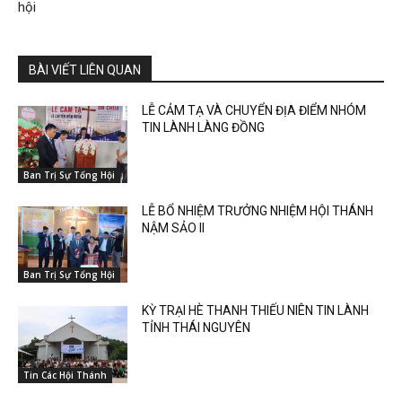
hội
BÀI VIẾT LIÊN QUAN
LỄ CẢM TẠ VÀ CHUYỂN ĐỊA ĐIỂM NHÓM
TIN LÀNH LÀNG ĐỒNG
Ban Trị Sự Tổng Hội
LỄ BỔ NHIỆM TRƯỞNG NHIỆM HỘI THÁNH
NẬM SẢO II
Ban Trị Sự Tổng Hội
KỲ TRẠI HÈ THANH THIẾU NIÊN TIN LÀNH
TỈNH THÁI NGUYÊN
Tin Các Hội Thánh