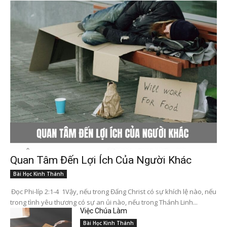
Quan Tâm Đến Lợi Ích Của Người Khác
Bài Học Kinh Thánh
Đọc Phi-líp 2:1-4 1Vậy, nếu trong Đấng Christ có sự khích lệ nào, nếu
trong tình yêu thương có sự an ủi nào, nếu trong Thánh Linh...
Việc Chúa Làm
Bài Học Kinh Thánh