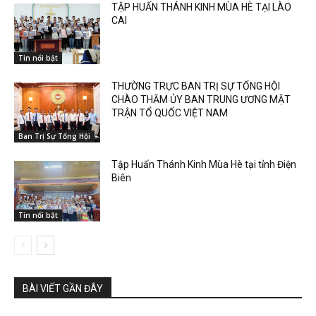
TẬP HUẤN THÁNH KINH MÙA HÈ TẠI LÀO
CAI
Tin nổi bật
THƯỜNG TRỰC BAN TRỊ SỰ TỔNG HỘI
CHÀO THĂM ỦY BAN TRUNG ƯƠNG MẶT
TRẬN TỔ QUỐC VIỆT NAM
Ban Trị Sự Tổng Hội
Tập Huấn Thánh Kinh Mùa Hè tại tỉnh Điện
Biên
Tin nổi bật
BÀI VIẾT GẦN ĐÂY