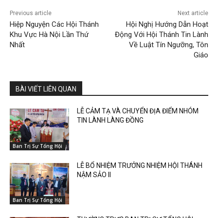
Previous article
Next article
Hiệp Nguyện Các Hội Thánh
Hội Nghị Hướng Dẫn Hoạt
Khu Vực Hà Nội Lần Thứ
Động Với Hội Thánh Tin Lành
Nhất
Về Luật Tín Ngưỡng, Tôn
Giáo
BÀI VIẾT LIÊN QUAN
LỄ CẢM TẠ VÀ CHUYỂN ĐỊA ĐIỂM NHÓM
TIN LÀNH LÀNG ĐỒNG
Ban Trị Sự Tổng Hội
LỄ BỔ NHIỆM TRƯỞNG NHIỆM HỘI THÁNH
NẬM SẢO II
Ban Trị Sự Tổng Hội