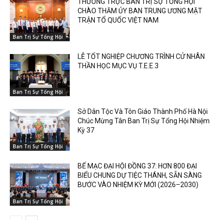
THƯỜNG TRỰC BAN TRỊ SỰ TỔNG HỘI
CHÀO THĂM ỦY BAN TRUNG ƯƠNG MẶT
TRẬN TỔ QUỐC VIỆT NAM
Ban Trị Sự Tổng Hội
LỄ TỐT NGHIỆP CHƯƠNG TRÌNH CỬ NHÂN
THẦN HỌC MỤC VỤ T.E.E.3
Ban Trị Sự Tổng Hội
Sở Dân Tộc Và Tôn Giáo Thành Phố Hà Nội
Chúc Mừng Tân Ban Trị Sự Tổng Hội Nhiệm
Kỳ 37
Ban Trị Sự Tổng Hội
BẾ MẠC ĐẠI HỘI ĐỒNG 37: HƠN 800 ĐẠI
BIỂU CHUNG DỰ TIỆC THÁNH, SẴN SÀNG
BƯỚC VÀO NHIỆM KỲ MỚI (2026–2030)
Ban Trị Sự Tổng Hội