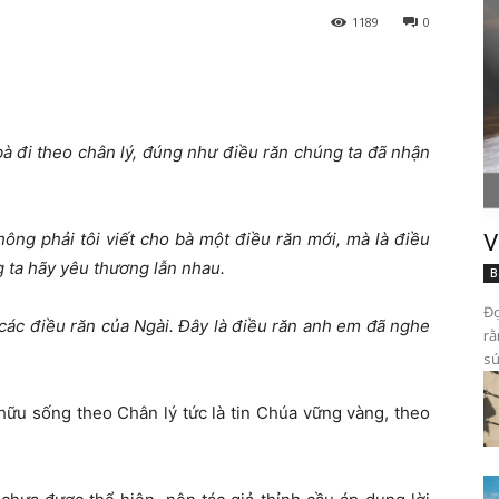
1189
0
bà đi theo chân lý, đúng như điều răn chúng ta đã nhận
không phải tôi viết cho bà một điều răn mới, mà là điều
V
g ta hãy yêu thương lẫn nhau.
B
Đọ
các điều răn của Ngài. Đây là điều răn anh em đã nghe
rằ
sứ
hữu sống theo Chân lý tức là tin Chúa vững vàng, theo