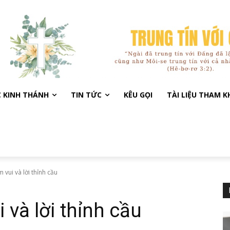
C KINH THÁNH
TIN TỨC
KÊU GỌI
TÀI LIỆU THAM 
 vui và lời thỉnh cầu
 và lời thỉnh cầu