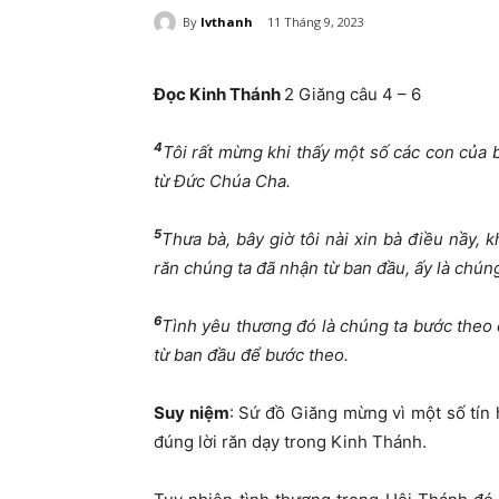
By
lvthanh
11 Tháng 9, 2023
Đọc Kinh Thánh
2 Giăng câu 4 – 6
4
Tôi rất mừng khi thấy một số các con của 
từ Đức Chúa Cha.
5
Thưa bà, bây giờ tôi nài xin bà điều nầy, 
răn chúng ta đã nhận từ ban đầu, ấy là chún
6
Tình yêu thương đó là chúng ta bước theo 
từ ban đầu để bước theo.
Suy niệ
m
: Sứ đồ Giăng mừng vì một số tín 
đúng lời răn dạy trong Kinh Thánh.