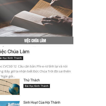
iệc Chúa Làm
ài Học Kinh Thánh
c CVCSĐ 12 Câu căn bản: Phi-e-rơ tỉnh lại và nói
ng: Bây giờ ta nhận biết Đức Chúa Trời đã sai thiên
 Ngài giải...
Thử Thách
Bài Học Kinh Thánh
Sinh Hoạt Của Hội Thánh