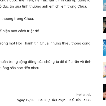
chưa được thể hiện, nên tác giả thỉnh cầu áp dụng lời
 đức tin qua tình thương anh em chị em trong Chúa.
h thương trong Chúa.
 hiện một cách triệt để.
trong một Hội Thánh tin Chúa, nhưng thiếu thông công,
huần trong cộng đồng của chúng ta để điều răn về tình
t lòng săn sóc đến nhau.
Next article
Ngày 12/09 – Sau Sự Đầu Phục – Kế Đến Là Gì?