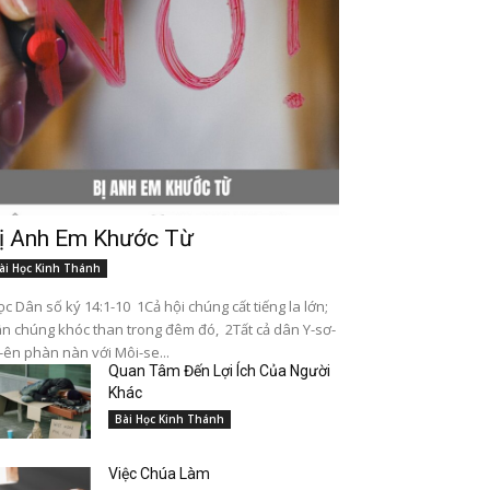
ị Anh Em Khước Từ
ài Học Kinh Thánh
c Dân số ký 14:1-10 1Cả hội chúng cất tiếng la lớn;
n chúng khóc than trong đêm đó, 2Tất cả dân Y-sơ-
-ên phàn nàn với Môi-se...
Quan Tâm Đến Lợi Ích Của Người
Khác
Bài Học Kinh Thánh
Việc Chúa Làm