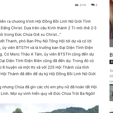
2115
0
diễn ra chương trình Hội Đồng Bồi Linh Nữ Giới Tỉnh
g Đấng Christ. Dựa trên câu Kinh thánh 2 Ti-mô-thê 2:3
iỏi trong Đức Chúa Giê xu Christ…”
ết Thanh, phó Ban Phụ Nữ Tổng Hội tới dự và có lời
 ủy viên BTSTH và là trưởng ban Đại Diện Tỉnh Điện
ồng. Có Msnc Thào A Tám, ủy viên BTSTH cũng đến dự
B
 Đại Diện Tỉnh Điện Biên cũng đã đến dự. Trong đó có
B
ừ 8 huyện và một thị xã với 225 Hội Thánh của tỉnh
Đọ
 Hội Thánh đã đến để dự kỳ Hội Đồng Bồi Linh Nữ Giới
dâ
ra
g nhưng Chúa đã gìn các chị em phụ nữ đã hoàn tất Hội
 Linh. Mọi sự vinh hiển quy về Đức Chúa Trời Ba Ngôi!