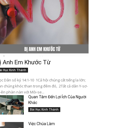
ị Anh Em Khước Từ
ài Học Kinh Thánh
c Dân số ký 14:1-10 1Cả hội chúng cất tiếng la lớn;
n chúng khóc than trong đêm đó, 2Tất cả dân Y-sơ-
-ên phàn nàn với Môi-se...
Quan Tâm Đến Lợi Ích Của Người
Khác
Bài Học Kinh Thánh
Việc Chúa Làm