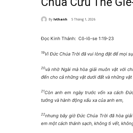
Chúa Cứu Thế Giê
By
lvthanh
5 Tháng 1, 2026
Đọc Kinh Thánh: Cô-lô-se 1:19-23
19
Vì Đức Chúa Trời đã vui lòng đặt để mọi s
20
và nhờ Ngài mà hòa giải muôn vật với ch
đến cho cả những vật dưới đất và những vật t
21
Còn anh em ngày trước vốn xa cách Đức 
tưởng và hành động xấu xa của anh em,
22
nhưng bây giờ Đức Chúa Trời đã hòa giải
em một cách thánh sạch, không tì vết, khôn