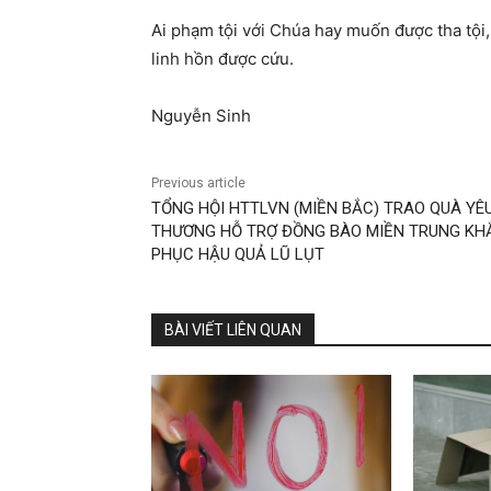
Ai phạm tội với Chúa hay muốn được tha tội,
linh hồn được cứu.
Nguyễn Sinh
Previous article
TỔNG HỘI HTTLVN (MIỀN BẮC) TRAO QUÀ YÊ
THƯƠNG HỖ TRỢ ĐỒNG BÀO MIỀN TRUNG KH
PHỤC HẬU QUẢ LŨ LỤT
BÀI VIẾT LIÊN QUAN