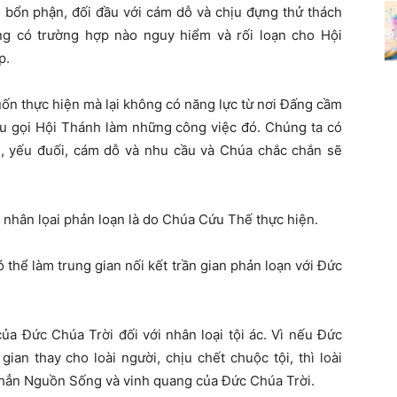
n bổn phận, đối đầu với cám dỗ và chịu đựng thử thách
g có trường hợp nào nguy hiểm và rối loạn cho Hội
p.
n thực hiện mà lại không có năng lực từ nơi Đấng cầm
 gọi Hội Thánh làm những công việc đó. Chúng ta có
, yếu đuối, cám dỗ và nhu cầu và Chúa chắc chắn sẽ
 nhân lọai phản loạn là do Chúa Cứu Thế thực hiện.
 thể làm trung gian nối kết trần gian phản loạn với Đức
của Đức Chúa Trời đối với nhân loại tội ác. Vì nếu Đức
an thay cho loài người, chịu chết chuộc tội, thì loài
h hẳn Nguồn Sống và vinh quang của Đức Chúa Trời.