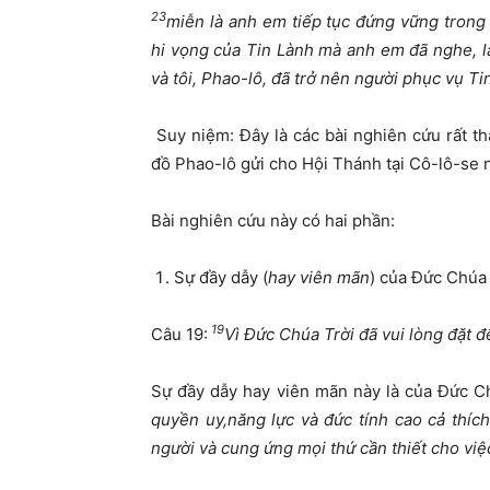
23
miễn là anh em tiếp tục đứng vững trong
hi vọng của Tin Lành mà anh em đã nghe, là
và tôi, Phao-lô, đã trở nên người phục vụ Ti
Suy niệm: Đây là các bài nghiên cứu rất t
đồ Phao-lô gửi cho Hội Thánh tại Cô-lô-se 
Bài nghiên cứu này có hai phần:
Sự đầy dẫy (
hay viên mãn
) của Đức Chúa
19
Câu 19:
Vì Đức Chúa Trời đã vui lòng đặt 
Sự đầy dẫy hay viên mãn này là của Đức C
quyền uy,năng lực và đức tính cao cả thích
người và cung ứng mọi thứ cần thiết cho việ