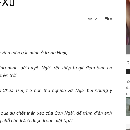
-Xu
528
0
ự viên mãn của mình ở trong Ngài,
B
ính mình, bởi huyết Ngài trên thập tự giá đem bình an
B
rên trời.
Đọ
dâ
Chúa Trời, trở nên thù nghịch với Ngài bởi những ý
ra
 qua sự chết thân xác của Con Ngài, để trình diện anh
g chỗ chê trách được trước mặt Ngài;