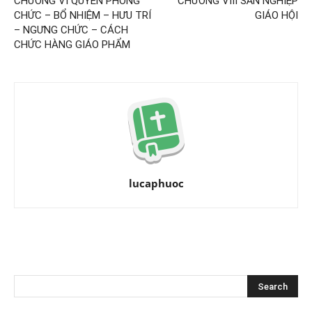
CHƯƠNG VI QUYỀN PHONG
CHƯƠNG VIII SẢN NGHIỆP
CHỨC – BỔ NHIỆM – HƯU TRÍ
GIÁO HỘI
– NGƯNG CHỨC – CÁCH
CHỨC HÀNG GIÁO PHẨM
lucaphuoc