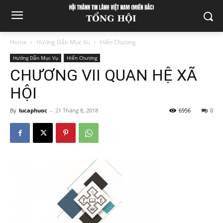
Home
Hướng Dẫn Mục Vụ
Hiến Chương
Hướng Dẫn Mục Vụ
Hiến Chương
CHƯƠNG VII QUAN HỆ XÃ
HỘI
By
lucaphuoc
-
21 Tháng 8, 2018
6956
0