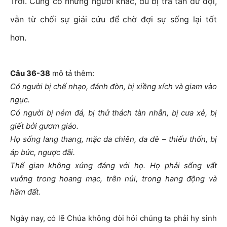
Trời. Cũng có những người khác, dù bị tra tấn dữ dội,
vẫn từ chối sự giải cứu để chờ đợi sự sống lại tốt
hơn.
Câu 36-38
mô tả thêm:
Có người bị chế nhạo, đánh đòn, bị xiềng xích và giam vào
ngục.
Có người bị ném đá, bị thử thách tàn nhẫn, bị cưa xẻ, bị
giết bởi gươm giáo.
Họ sống lang thang, mặc da chiên, da dê – thiếu thốn, bị
áp bức, ngược đãi.
Thế gian không xứng đáng với họ. Họ phải sống vất
vưởng trong hoang mạc, trên núi, trong hang động và
hầm đất.
Ngày nay, có lẽ Chúa không đòi hỏi chúng ta phải hy sinh