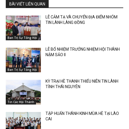
BÀI VIẾT LIÊN QUAN
LỄ CẢM TẠ VÀ CHUYỂN ĐỊA ĐIỂM NHÓM
TIN LÀNH LÀNG ĐỒNG
Ban Trị Sự Tổng Hội
LỄ BỔ NHIỆM TRƯỞNG NHIỆM HỘI THÁNH
NẬM SẢO II
Ban Trị Sự Tổng Hội
KỲ TRẠI HÈ THANH THIẾU NIÊN TIN LÀNH
TỈNH THÁI NGUYÊN
Tin Các Hội Thánh
TẬP HUẤN THÁNH KINH MÙA HÈ TẠI LÀO
CAI