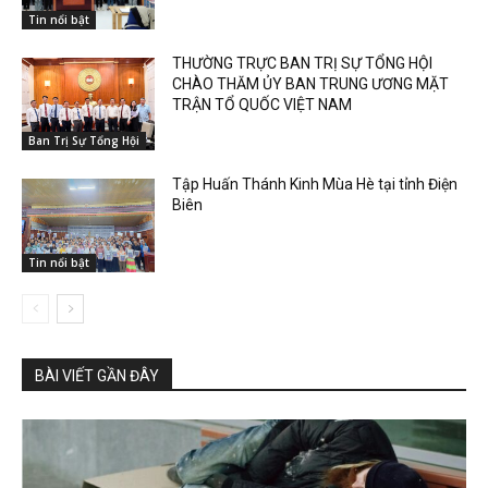
Tin nổi bật
THƯỜNG TRỰC BAN TRỊ SỰ TỔNG HỘI
CHÀO THĂM ỦY BAN TRUNG ƯƠNG MẶT
TRẬN TỔ QUỐC VIỆT NAM
Ban Trị Sự Tổng Hội
Tập Huấn Thánh Kinh Mùa Hè tại tỉnh Điện
Biên
Tin nổi bật
BÀI VIẾT GẦN ĐÂY