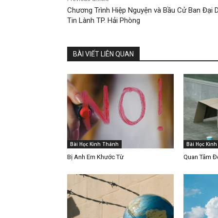
Chương Trình Hiệp Nguyện và Bầu Cử Ban Đại D
Tin Lành TP. Hải Phòng
BÀI VIẾT LIÊN QUAN
Bài Học Kinh Thánh
Bài Học Kin
Bị Anh Em Khước Từ
Quan Tâm Đế