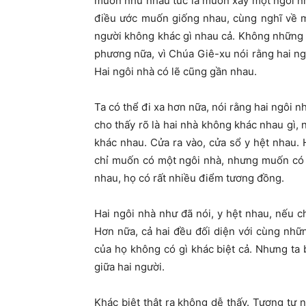
muốn như nhau tức là muốn xây một ngôi nh
điều ước muốn giống nhau, cùng nghĩ về mộ
người không khác gì nhau cả. Không những t
phương nữa, vì Chúa Giê-xu nói rằng hai n
Hai ngôi nhà có lẽ cũng gần nhau.
Ta có thể đi xa hơn nữa, nói rằng hai ngôi 
cho thấy rõ là hai nhà không khác nhau gì, 
khác nhau. Cửa ra vào, cửa sổ y hệt nhau.
chỉ muốn có một ngôi nhà, nhưng muốn có 
nhau, họ có rất nhiều điểm tương đồng.
Hai ngôi nhà như đã nói, y hệt nhau, nếu ch
Hơn nữa, cả hai đều đối diện với cùng những
của họ không có gì khác biệt cả. Nhưng ta
giữa hai người.
Khác biệt thật ra không dễ thấy. Tương tự nh