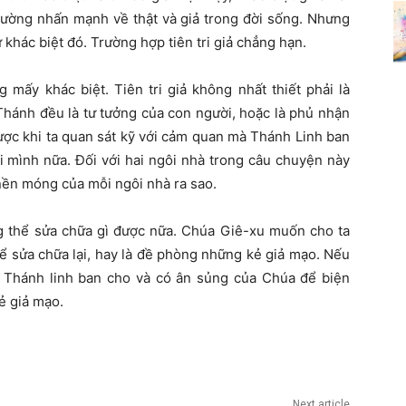
hường nhấn mạnh về thật và giả trong đời sống. Nhưng
 khác biệt đó. Trường hợp tiên tri giả chẳng hạn.
ng mấy khác biệt. Tiên tri giả không nhất thiết phải là
hánh đều là tư tưởng của con người, hoặc là phủ nhận
 được khi ta quan sát kỹ với cảm quan mà Thánh Linh ban
dối mình nữa. Đối với hai ngôi nhà trong câu chuyện này
 nền móng của mỗi ngôi nhà ra sao.
ng thể sửa chữa gì được nữa. Chúa Giê-xu muốn cho ta
hể sửa chữa lại, hay là đề phòng những kẻ giả mạo. Nếu
 Thánh linh ban cho và có ân sủng của Chúa để biện
ẻ giả mạo.
Next article