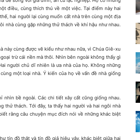
à để sống với gia đình, an cư lạc nghiệp. Họ có những
t điều, cùng thích thú về một việc. Tại điểm này hai
hế, hai người lại cùng muốn cất nhà trên cùng một địa
gôi nhà cùng gặp những thử thách về khí hậu như nhau.
nhà này cùng được vẽ kiểu như nhau nữa, vì Chúa Giê-xu
ngoại trừ cái nền mà thôi. Nhìn bên ngoài không thấy gì
 Hai người chủ dĩ nhiên là ưa nhà của họ. Không những
cùng một loại nhà. Ý kiến của họ về vấn đề nhà giống
ỉ nhìn bề ngoài. Các chi tiết xây cất cũng giống nhau.
 thử thách. Tới đây, ta thấy hai người và hai ngôi nhà
 biết rằng câu chuyện mục đích nói về những khác biệt
ư tín đồ thật và tín đồ giả hiệu vậy, khác biệt giữa hai