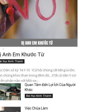
ị Anh Em Khước Từ
ài Học Kinh Thánh
c Dân số ký 14:1-10 1Cả hội chúng cất tiếng la lớn;
n chúng khóc than trong đêm đó, 2Tất cả dân Y-sơ-
-ên phàn nàn với Môi-se...
Quan Tâm Đến Lợi Ích Của Người
Khác
Bài Học Kinh Thánh
Việc Chúa Làm