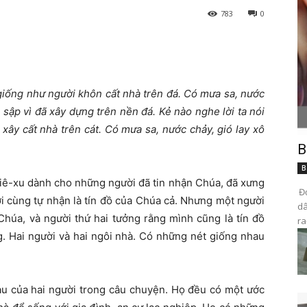
783
0
 giống như người khôn cất nhà trên đá. Có mưa sa, nước
sập vì đã xây dựng trên nền đá. Kẻ nào nghe lời ta nói
xây cất nhà trên cát. Có mưa sa, nước chảy, gió lay xô
B
B
iê-xu dành cho những người đã tin nhận Chúa, đã xưng
Đọ
ời cùng tự nhận là tín đồ của Chúa cả. Nhưng một người
dâ
 Chúa, và người thứ hai tưởng rằng mình cũng là tín đồ
ra
g. Hai người và hai ngôi nhà. Có những nét giống nhau
au của hai người trong câu chuyện. Họ đều có một ước