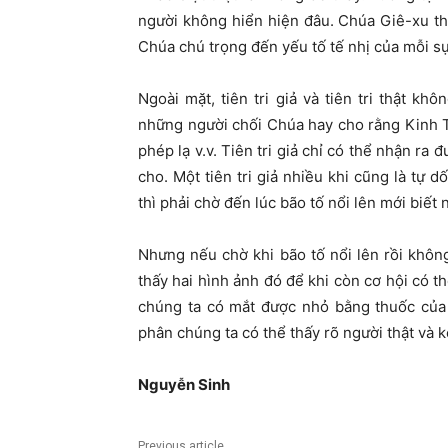
người không hiển hiện đâu. Chúa Giê-xu t
Chúa chú trọng đến yếu tố tế nhị của mỗi sự
Ngoài mặt, tiên tri giả và tiên tri thật khô
những người chối Chúa hay cho rằng Kinh T
phép lạ v.v. Tiên tri giả chỉ có thể nhận ra
cho. Một tiên tri giả nhiều khi cũng là tự 
thì phải chờ đến lúc bão tố nổi lên mới biết
Nhưng nếu chờ khi bão tố nổi lên rồi khô
thấy hai hình ảnh đó để khi còn cơ hội có t
chúng ta có mắt được nhỏ bằng thuốc của
phân chúng ta có thể thấy rõ người thật và k
Nguyễ
n Sinh
Previous article