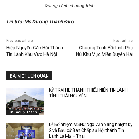
Quang cảnh chương trình
Tin tức: Ms Dương Thanh Đức
Previous article
Next article
Hiệp Nguyện Các Hội Thánh
Chương Trình Bồi Linh Phụ
Tin Lành Khu Vực Hà Nội
Nữ Khu Vực Miền Duyên Hải
BÀI VIẾT LIÊN QUAN
KỲ TRẠI HÈ THANH THIẾU NIÊN TIN LÀNH
TỈNH THÁI NGUYÊN
Tin Các Hội Thánh
Lễ Bổ nhiệm MSNC Ngô Văn Vàng nhiệm kỳ
2 và Bầu cử Ban Chấp sự Hội thánh Tin
Lành La Mạ – Thái...