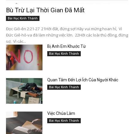
Bù Trừ Lại Thời Gian Đã Mất
Bài Học Kinh Thánh
Đọc Giô-ên 2:21-27 21Hỡi đất, đừng sợ! Hãy vui mừng hoan hỉ, Vì
Đức Giê-hô-va đã làm những việc lớn. 22Hỡi các loài thú đồng, đừng
sợ, Vì các...
Bị Anh Em Khước Từ
Bài Học Kinh Thánh
Quan Tâm Đến Lợi Ích Của Người Khác
Bài Học Kinh Thánh
Việc Chúa Làm
Bài Học Kinh Thánh