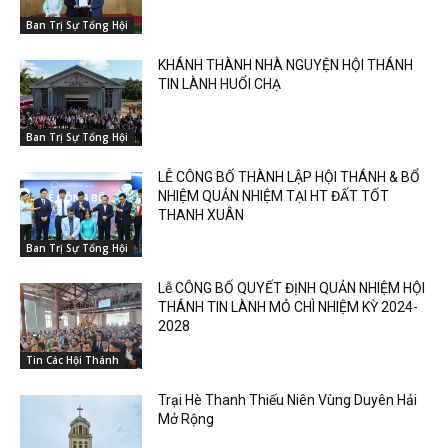
Ban Trị Sự Tổng Hội
KHÁNH THÀNH NHÀ NGUYỆN HỘI THÁNH
TIN LÀNH HUỔI CHẠ
Ban Trị Sự Tổng Hội
LỄ CÔNG BỐ THÀNH LẬP HỘI THÁNH & BỔ
NHIỆM QUẢN NHIỆM TẠI HT ĐẤT TỐT
THANH XUÂN
Ban Trị Sự Tổng Hội
Lễ CÔNG BỐ QUYẾT ĐỊNH QUẢN NHIỆM HỘI
THÁNH TIN LÀNH MỎ CHÌ NHIỆM KỲ 2024-
2028
Tin Các Hội Thánh
Trại Hè Thanh Thiếu Niên Vùng Duyên Hải
Mở Rộng