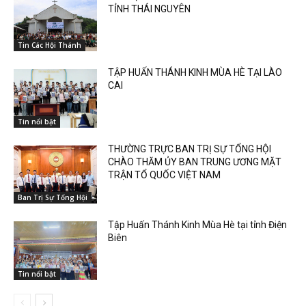
TỈNH THÁI NGUYÊN
Tin Các Hội Thánh
TẬP HUẤN THÁNH KINH MÙA HÈ TẠI LÀO
CAI
Tin nổi bật
THƯỜNG TRỰC BAN TRỊ SỰ TỔNG HỘI
CHÀO THĂM ỦY BAN TRUNG ƯƠNG MẶT
TRẬN TỔ QUỐC VIỆT NAM
Ban Trị Sự Tổng Hội
Tập Huấn Thánh Kinh Mùa Hè tại tỉnh Điện
Biên
Tin nổi bật