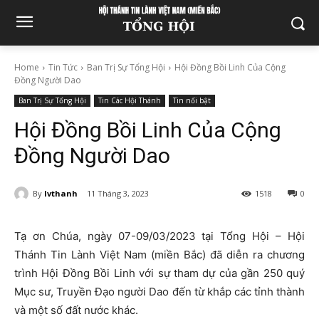
Home
Tin Tức
Ban Trị Sự Tổng Hội
Hội Đồng Bồi Linh Của Cộng
Đồng Người Dao
Ban Trị Sự Tổng Hội
Tin Các Hội Thánh
Tin nổi bật
Hội Đồng Bồi Linh Của Cộng
Đồng Người Dao
By
lvthanh
11 Tháng 3, 2023
1518
0
Tạ ơn Chúa, ngày 07-09/03/2023 tại Tổng Hội – Hội
Thánh Tin Lành Việt Nam (miền Bắc) đã diễn ra chương
trình Hội Đồng Bồi Linh với sự tham dự của gần 250 quý
Mục sư, Truyền Đạo người Dao đến từ khắp các tỉnh thành
và một số đất nước khác.