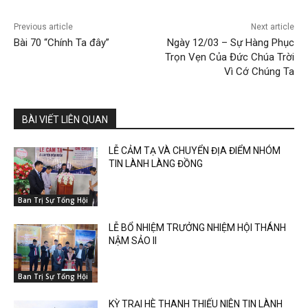
Previous article
Next article
Bài 70 “Chính Ta đây”
Ngày 12/03 – Sự Hàng Phục
Trọn Vẹn Của Đức Chúa Trời
Vì Cớ Chúng Ta
BÀI VIẾT LIÊN QUAN
LỄ CẢM TẠ VÀ CHUYỂN ĐỊA ĐIỂM NHÓM
TIN LÀNH LÀNG ĐỒNG
Ban Trị Sự Tổng Hội
LỄ BỔ NHIỆM TRƯỞNG NHIỆM HỘI THÁNH
NẬM SẢO II
Ban Trị Sự Tổng Hội
KỲ TRẠI HÈ THANH THIẾU NIÊN TIN LÀNH