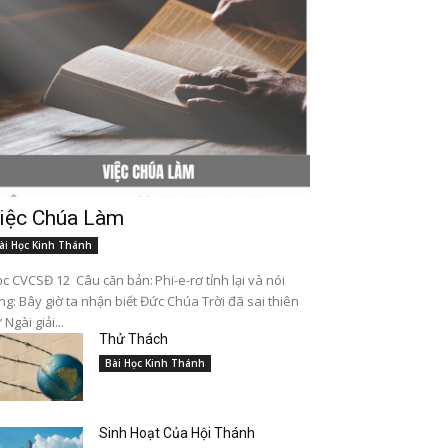
iệc Chúa Làm
ài Học Kinh Thánh
c CVCSĐ 12 Câu căn bản: Phi-e-rơ tỉnh lại và nói
ng: Bây giờ ta nhận biết Đức Chúa Trời đã sai thiên
 Ngài giải...
Thử Thách
Bài Học Kinh Thánh
Sinh Hoạt Của Hội Thánh