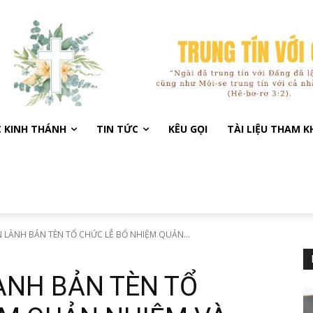
C KINH THÁNH
TIN TỨC
KÊU GỌI
TÀI LIỆU THAM 
N LÀNH BẢN TÈN TỔ CHỨC LỄ BỔ NHIỆM QUẢN...
ÀNH BẢN TÈN TỔ