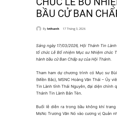
CHỨC LỄ BỔ NHI
BẦU CỬ BAN CHẤ
By
lvthanh
17 Tháng 3, 2026
Sáng ngày 17/03/2026, Hội Thánh Tin Lành 
tổ chức Lễ Bổ nhiệm Mục sư Nhiệm chức Tr
hành bầu cử Ban Chấp sự của Hội Thánh.
Tham ham dự chương trình có Mục sư Bùi
(Miền Bắc), MSNC Hoàng Văn Thái – Ủy viê
Tin Lành tỉnh Thái Nguyên, đại diện chính
Thánh Tin Lành Bản Tèn.
Buổi lễ diễn ra trong bầu không khí tran
MsNc Trương Văn Nó vào cương vị Quản nh