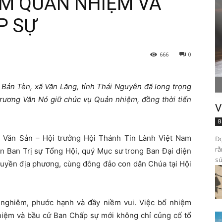
ỆM QUẢN NHIỆM VÀ
P SỰ
666
0
Bản Tèn, xã Văn Lăng, tỉnh Thái Nguyên đã long trọng
ương Văn Nó giữ chức vụ Quản nhiệm, đồng thời tiến
V
B
 Văn Sản – Hội trưởng Hội Thánh Tin Lành Việt Nam
Đọ
rằ
n Ban Trị sự Tổng Hội, quý Mục sư trong Ban Đại diện
sứ
 quyền địa phương, cùng đông đảo con dân Chúa tại Hội
g nghiêm, phước hạnh và đầy niềm vui. Việc bổ nhiệm
iệm và bầu cử Ban Chấp sự mới không chỉ củng cố tổ