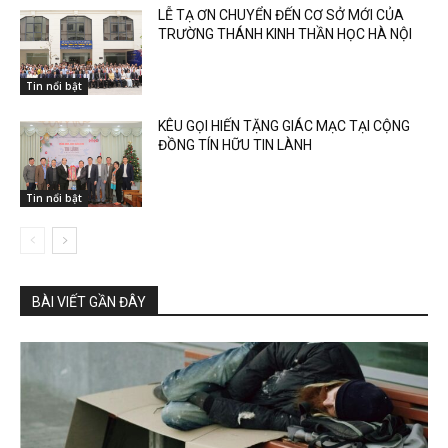
LỄ TẠ ƠN CHUYỂN ĐẾN CƠ SỞ MỚI CỦA
TRƯỜNG THÁNH KINH THẦN HỌC HÀ NỘI
Tin nổi bật
KÊU GỌI HIẾN TẶNG GIÁC MẠC TẠI CỘNG
ĐỒNG TÍN HỮU TIN LÀNH
Tin nổi bật
BÀI VIẾT GẦN ĐÂY