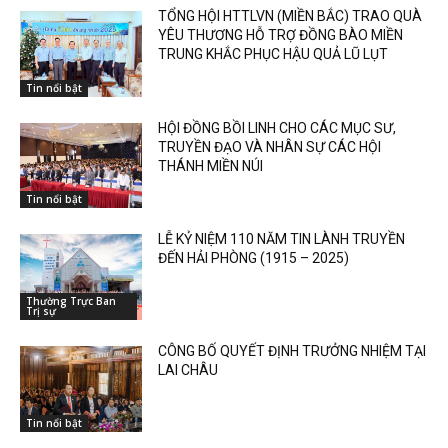
TỔNG HỘI HTTLVN (MIỀN BẮC) TRAO QUÀ
YÊU THƯƠNG HỖ TRỢ ĐỒNG BÀO MIỀN
TRUNG KHẮC PHỤC HẬU QUẢ LŨ LỤT
Tin nổi bật
HỘI ĐỒNG BỒI LINH CHO CÁC MỤC SƯ,
TRUYỀN ĐẠO VÀ NHÂN SỰ CÁC HỘI
THÁNH MIỀN NÚI
Tin nổi bật
LỄ KỶ NIỆM 110 NĂM TIN LÀNH TRUYỀN
ĐẾN HẢI PHÒNG (1915 – 2025)
Thường Trực Ban
Trị sự
CÔNG BỐ QUYẾT ĐỊNH TRƯỞNG NHIỆM TẠI
LAI CHÂU
Tin nổi bật