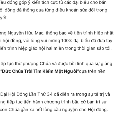
iều đóng góp ý kiến tích cực từ các đại biểu cho bản
Hội đồng đã thông qua từng điều khoản sửa đổi trong
yết.
ởng Nguyễn Hữu Mạc, thông báo về tiến trình hiệp nhất
ại hội đồng, với lòng vui mừng 100% đại biểu đã đưa tay
ến trình hiệp giáo hội hai miền trong thời gian sắp tới.
iếp tục thờ phượng Chúa và được bồi linh qua sự giảng
i
“Đức Chúa Trời Tìm Kiếm Một Người”
dựa trên nền
Đại Hội Đồng Lần Thứ 34 đã diễn ra trong sự tể trị và
ng tiếp tục tiến hành chương trình bầu cử ban trị sự
i con Chúa gần xa hết lòng cầu nguyện cho Hội đồng.