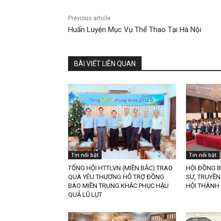
Previous article
Huấn Luyện Mục Vụ Thể Thao Tại Hà Nội
BÀI VIẾT LIÊN QUAN
Tin nổi bật
Tin nổi bật
TỔNG HỘI HTTLVN (MIỀN BẮC) TRAO
HỘI ĐỒNG B
QUÀ YÊU THƯƠNG HỖ TRỢ ĐỒNG
SƯ, TRUYỀN
BÀO MIỀN TRUNG KHẮC PHỤC HẬU
HỘI THÁNH 
QUẢ LŨ LỤT