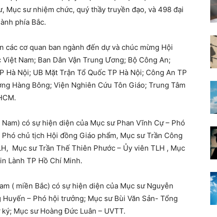
, Mục sư nhiệm chức, quý thầy truyền đạo, và 498 đại
hành phía Bắc.
iện các cơ quan ban ngành đến dự và chúc mừng Hội
 Việt Nam; Ban Dân Vận Trung Ương; Bộ Công An;
P Hà Nội; UB Mặt Trận Tổ Quốc TP Hà Nội; Công An TP
ng Hàng Bông; Viện Nghiên Cứu Tôn Giáo; Trung Tâm
 HCM.
n Nam) có sự hiện diện của Mục sư Phan Vĩnh Cự – Phó
 Phó chủ tịch Hội đồng Giáo phẩm, Mục sư Trần Công
LH, Mục sư Trần Thế Thiên Phước – Ủy viên TLH , Mục
in Lành TP Hồ Chí Minh.
Nam ( miền Bắc) có sự hiện diện của Mục sư Nguyễn
 Huyến – Phó hội trưởng; Mục sư Bùi Văn Sản- Tổng
 ký; Mục sư Hoàng Đức Luân – UVTT.