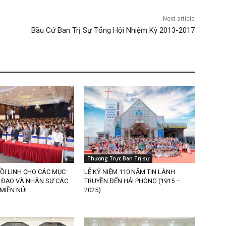
Next article
Bầu Cử Ban Trị Sự Tổng Hội Nhiệm Kỳ 2013-2017
Thường Trực Ban Trị sự
ỒI LINH CHO CÁC MỤC
LỄ KỶ NIỆM 110 NĂM TIN LÀNH
 ĐẠO VÀ NHÂN SỰ CÁC
TRUYỀN ĐẾN HẢI PHÒNG (1915 –
MIỀN NÚI
2025)