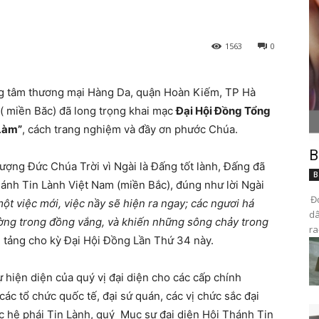
1563
0
ung tâm thương mại Hàng Da, quận Hoàn Kiếm, TP Hà
( miền Băc) đã long trọng khai mạc
Đại Hội Đồng Tổng
Làm”
, cách trang nghiệm và đầy ơn phước Chúa.
B
hượng Đức Chúa Trời vì Ngài là Đấng tốt lành, Đấng đã
B
hánh Tin Lành Việt Nam (miền Bắc), đúng như lời Ngài
Đọ
một việc mới, việc nầy sẽ hiện ra ngay; các ngươi há
dâ
ường trong đồng vắng, và khiến những sông chảy trong
ra
 tảng cho kỳ Đại Hội Đồng Lần Thứ 34 này.
 hiện diện của quý vị đại diện cho các cấp chính
ác tổ chức quốc tế, đại sứ quán, các vị chức sắc đại
các hệ phái Tin Lành, quý Mục sư đại diện Hội Thánh Tin