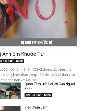
ị Anh Em Khước Từ
ài Học Kinh Thánh
c Dân số ký 14:1-10 1Cả hội chúng cất tiếng la lớn;
n chúng khóc than trong đêm đó, 2Tất cả dân Y-sơ-
-ên phàn nàn với Môi-se...
Quan Tâm Đến Lợi Ích Của Người
Khác
Bài Học Kinh Thánh
Việc Chúa Làm