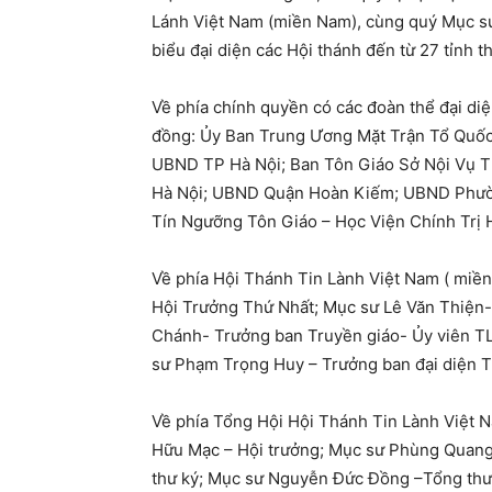
Lánh Việt Nam (miền Nam), cùng quý Mục sư
biểu đại diện các Hội thánh đến từ 27 tỉnh t
Về phía chính quyền có các đoàn thể đại d
đồng: Ủy Ban Trung Ương Mặt Trận Tổ Quốc
UBND TP Hà Nội; Ban Tôn Giáo Sở Nội Vụ T
Hà Nội; UBND Quận Hoàn Kiếm; UBND Phườ
Tín Ngưỡng Tôn Giáo – Học Viện Chính Trị
Về phía Hội Thánh Tin Lành Việt Nam ( miề
Hội Trưởng Thứ Nhất; Mục sư Lê Văn Thiện-
Chánh- Trưởng ban Truyền giáo- Ủy viên T
sư Phạm Trọng Huy – Trưởng ban đại diện T
Về phía Tổng Hội Hội Thánh Tin Lành Việt 
Hữu Mạc – Hội trưởng; Mục sư Phùng Quang
thư ký; Mục sư Nguyễn Đức Đồng –Tổng thư