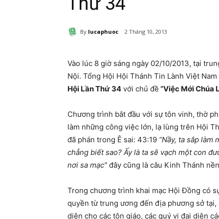
Thứ 34
By
lucaphuoc
2 Tháng 10, 2013
Vào lúc 8 giờ sáng ngày 02/10/2013, tại tr
Nội. Tổng Hội Hội Thánh Tin Lành Việt Nam 
Hội Lần Thứ 34
với chủ đề
“Việc Mới Chúa 
Chương trình bắt đầu với sự tôn vinh, thờ p
làm những công việc lớn, lạ lùng trên Hội T
đã phán trong Ê sai: 43:19
“Nầy, ta sắp làm 
chẳng biết sao? Ấy là ta sẽ vạch một con đ
nơi sa mạc”
đây cũng là câu Kinh Thánh nền
Trong chương trình khai mạc Hội Đồng có sự
quyền từ trung ương đến địa phương sở tại, c
diện cho các tôn giáo, các quý vị đại diện 