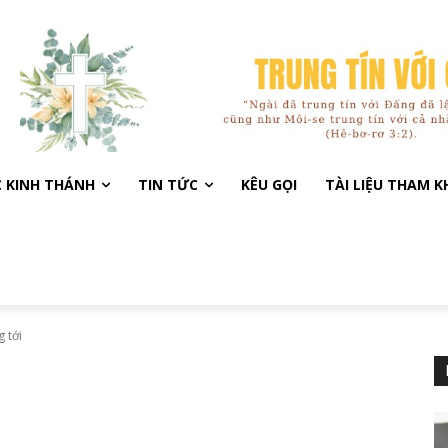
C KINH THÁNH
TIN TỨC
KÊU GỌI
TÀI LIỆU THAM 
 tới