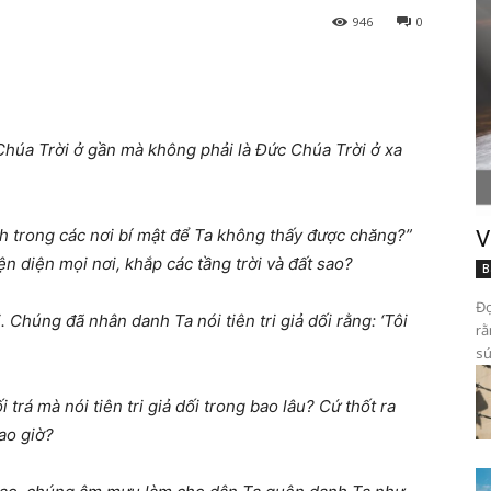
946
0
Chúa Trời ở gần mà không phải là Đức Chúa Trời ở xa
nh trong các nơi bí mật để Ta không thấy được chăng?”
V
n diện mọi nơi, khắp các tầng trời và đất sao?
B
Đọ
. Chúng đã nhân danh Ta nói tiên tri giả dối rằng: ‘Tôi
rằ
sứ
i trá mà nói tiên tri giả dối trong bao lâu? Cứ thốt ra
ao giờ?