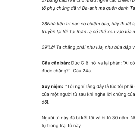
27
Bằng cách kể cho nhau nghe các chiêm 
tổ phụ chúng đã vì Ba-anh mà quên danh Ta
28
Nhà tiên tri nào có chiêm bao, hãy thuật lạ
truyền lại lời Ta! Rơm rạ có thể xen vào lúa
29
“Lời Ta chẳng phải như lửa, như búa đập 
Câu căn bản
:
Đức Giê-hô-va lại phán: “Ai c
được chăng?”
Câu 24a.
Suy niệm:
“
Tôi nghĩ rằng đây là lúc tôi phả
của một người tù sau khi nghe lời chứng của
đổi.
Người tù này đã bị kết tội và bị tù 30 năm. 
tụ trong trại tù này.