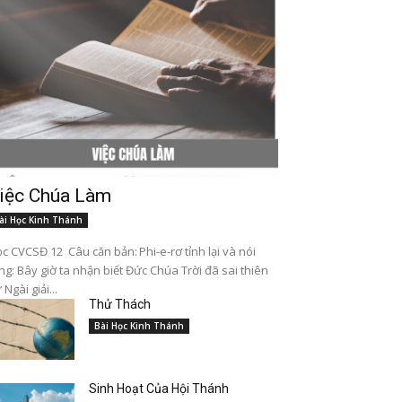
iệc Chúa Làm
ài Học Kinh Thánh
c CVCSĐ 12 Câu căn bản: Phi-e-rơ tỉnh lại và nói
ng: Bây giờ ta nhận biết Đức Chúa Trời đã sai thiên
 Ngài giải...
Thử Thách
Bài Học Kinh Thánh
Sinh Hoạt Của Hội Thánh