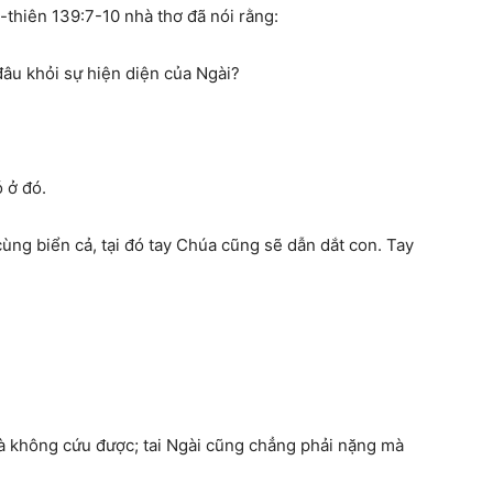
-thiên 139:7-10 nhà thơ đã nói rằng:
âu khỏi sự hiện diện của Ngài?
 ở đó.
ùng biển cả, tại đó tay Chúa cũng sẽ dẫn d
ắ
t con. Tay
à không cứu được; tai Ngài cũng chẳng phải nặng mà