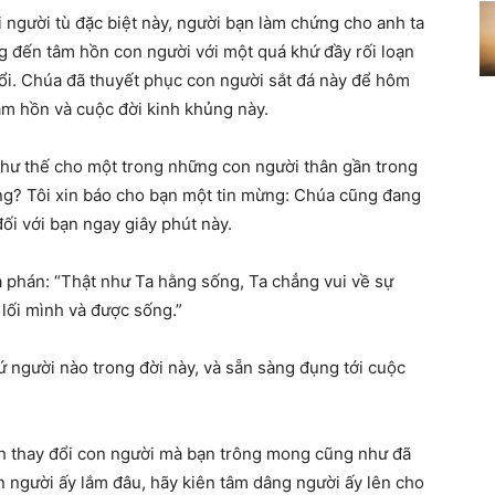
 người tù đặc biệt này, người bạn làm chứng cho anh ta
ng đến tâm hồn con người với một quá khứ đầy rối loạn
ổi. Chúa đã thuyết phục con người sắt đá này để hôm
âm h
ồn và cuộc đời kinh khủng này.
như thế cho một trong những con người thân gần trong
chăng? Tôi xin báo cho bạn một tin mừng: Chúa cũng đang
đối với bạn ngay giây phút này.
 phán:
“Thật như Ta hằng sống, Ta chẳng vui về sự
 lối mình và được sốn
g.”
ứ người nào trong đời này, và sẵn sàng đụng tới cuộc
ch thay đổi con người mà bạn trông mong cũng như đã
 người ấy lắm đâu, hãy kiên tâm dâng người ấy lên cho