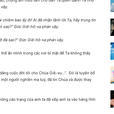
bao, chúng âm mưu làm cho dân Ta quên danh Ta như
 vậy.
i chiêm bao ấy đi! Ai đã nhận lãnh lời Ta, hãy trung tín
 mì sao?” Đức Giê-hô-va phán vậy.
vỡ đá sao?” Đức Giê-hô-va phán vậy.
ó thể ẩn mình trong các nơi bí mật để Ta không thấy
i dâng cuộc đời tôi cho Chúa Giê-xu…”
.
Đó là tuyên bố
 một người nghiền ma tuý, đã tin Chúa và được thay
Những cáo trạng của anh ta đã xếp anh ta vào hàng lĩnh