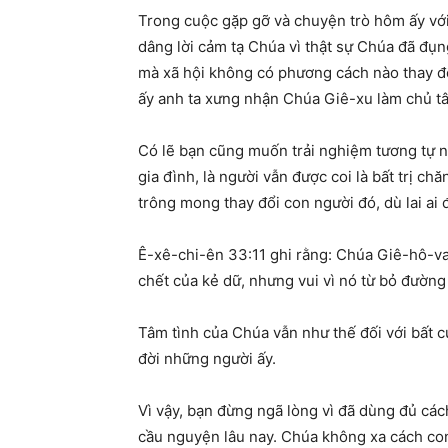
Trong cuộc gặp gỡ và chuyện trò hôm ấy với
dâng lời cảm tạ Chúa vì thật sự Chúa đã đụ
mà xã hội không có phương cách nào thay đ
ấy anh ta xưng nhận Chúa Giê-xu làm chủ t
Có lẽ bạn cũng muốn trải nghiệm tương tự 
gia đình, là người vẫn được coi là bất trị 
trông mong thay đổi con người đó, dù lai ai 
Ê-xê-chi-ên 33:11 ghi rằng:
Chúa Giê-hô-va
chết của kẻ dữ, nhưng vui vì nó từ bỏ đường
Tâm tình của Chúa vẫn như thế đối với bất c
đời những người ấy.
Vì vậy, bạn đừng ngã lòng vì đã dùng đủ cá
cầu nguyện lâu nay. Chúa không xa cách con