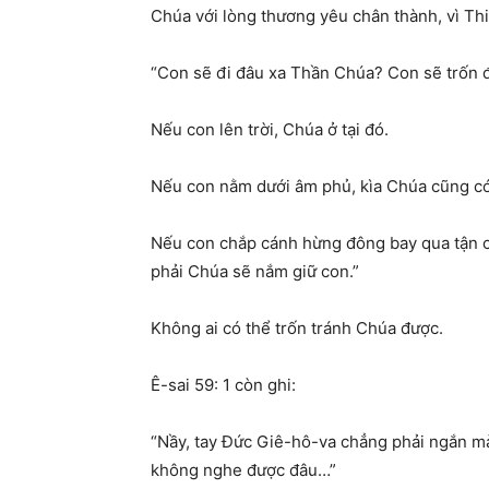
Chúa với lòng thương yêu chân thành, vì Thi
“
Con sẽ đi đâu xa Thần Chúa?
Con sẽ trốn đ
Nếu con lên trời, Chúa ở tại đó.
Nếu con nằm dưới âm phủ, kìa Chúa cũng có
Nếu con ch
ắ
p cánh hừng đông bay qua tận c
phải Chúa sẽ n
ắ
m giữ con.”
Không ai có thể trốn tránh Chúa được.
Ê-sai 59: 1 còn ghi:
“Nầy, tay Đức Giê-hô-va chẳng phải ngắn m
không nghe được đâu…”