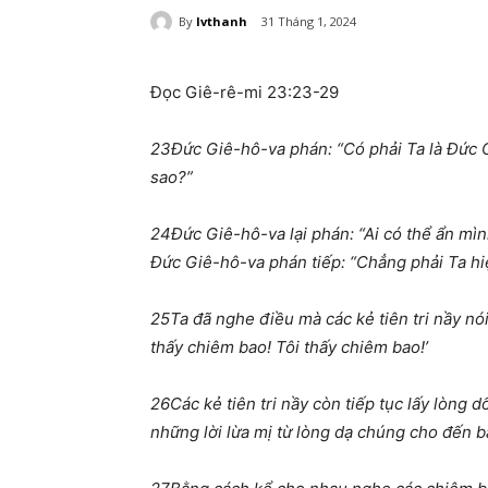
By
lvthanh
31 Tháng 1, 2024
Đọc Giê-rê-mi 23:23-29
23
Đức Giê-hô-va phán: “Có phải Ta là Đức 
sao?”
24
Đức Giê-hô-va lại phán: “Ai có thể ẩn mì
Đức Giê-hô-va phán tiếp: “Chẳng phải Ta hiệ
25
Ta đã nghe điều mà các kẻ tiên tri nầy nói
thấy chiêm bao! Tôi thấy chiêm bao!’
26
Các kẻ tiên tri nầy còn tiếp tục lấy lòng dố
những lời lừa mị từ lòng dạ chúng cho đến b