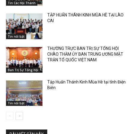
Tin Các Hội Thánh
TẬP HUẤN THÁNH KINH MÙA HÈ TẠI LÀO
CAI
Tin nổi bật
THƯỜNG TRỰC BAN TRỊ SỰ TỔNG HỘI
CHÀO THĂM ỦY BAN TRUNG ƯƠNG MẶT
TRẬN TỔ QUỐC VIỆT NAM
Ban Trị Sự Tổng Hội
Tập Huấn Thánh Kinh Mùa Hè tại tỉnh Điện
Biên
Tin nổi bật