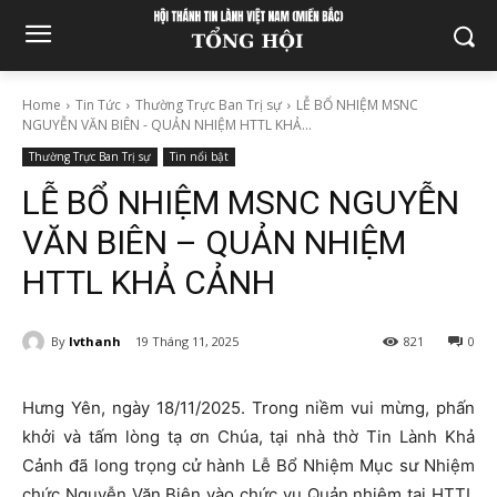
Home
Tin Tức
Thường Trực Ban Trị sự
LỄ BỔ NHIỆM MSNC
NGUYỄN VĂN BIÊN - QUẢN NHIỆM HTTL KHẢ...
Thường Trực Ban Trị sự
Tin nổi bật
LỄ BỔ NHIỆM MSNC NGUYỄN
VĂN BIÊN – QUẢN NHIỆM
HTTL KHẢ CẢNH
By
lvthanh
19 Tháng 11, 2025
821
0
Hưng Yên, ngày 18/11/2025. Trong niềm vui mừng, phấn
khởi và tấm lòng tạ ơn Chúa, tại nhà thờ Tin Lành Khả
Cảnh đã long trọng cử hành Lễ Bổ Nhiệm Mục sư Nhiệm
chức Nguyễn Văn Biên vào chức vụ Quản nhiệm tại HTTL