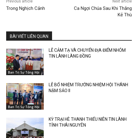
Previous article
Next article
Trong Nghịch Cảnh
Ca Ngợi Chúa Sau Khi Thắng
Kẻ Thù
BÀI VIẾT LIÊN QUAN
LỄ CẢM TẠ VÀ CHUYỂN ĐỊA ĐIỂM NHÓM
TIN LÀNH LÀNG ĐỒNG
Ban Trị Sự Tổng Hội
LỄ BỔ NHIỆM TRƯỞNG NHIỆM HỘI THÁNH
NẬM SẢO II
Ban Trị Sự Tổng Hội
KỲ TRẠI HÈ THANH THIẾU NIÊN TIN LÀNH
TỈNH THÁI NGUYÊN