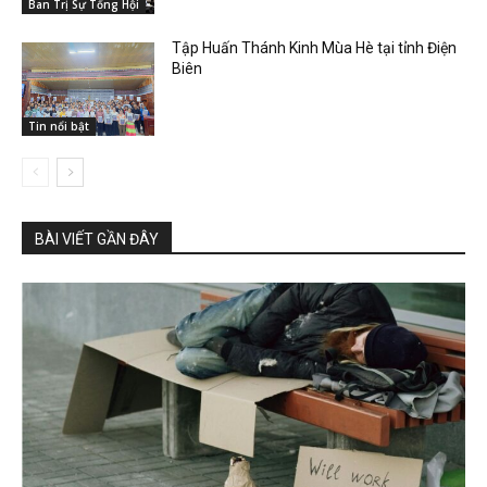
Ban Trị Sự Tổng Hội
Tập Huấn Thánh Kinh Mùa Hè tại tỉnh Điện
Biên
Tin nổi bật
BÀI VIẾT GẦN ĐÂY