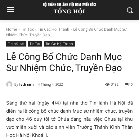
Home
Tin Tức
Tin Các Hội Thánh
Lễ Công Bố Chức Danh Mục Sư
Nhiệm Chức, Truyền Đạo
Tin nổi bật
Tin Tức
Tin Các Hội Thánh
Lễ Công Bố Chức Danh Mục
Sư Nhiệm Chức, Truyền Đạo
By
lvthanh
4 Tháng 4, 2022
3192
0
Sáng thứ hai (ngày 4/4) tại nhà thờ Tin lành Hà Nội đã
diễn ra lễ công bố chức danh Mục sư nhiệm chức, truyền
đạo cho 46 quý tôi tớ Chúa đang hầu việc Chúa tại khu
vực miền xuôi và các sinh viên Trường Thánh Kinh Thần
Học Hà Nội Khoá II.