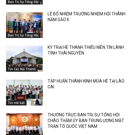
Ban Trị Sự Tổng Hội
LỄ BỔ NHIỆM TRƯỞNG NHIỆM HỘI THÁNH
NẬM SẢO II
Ban Trị Sự Tổng Hội
KỲ TRẠI HÈ THANH THIẾU NIÊN TIN LÀNH
TỈNH THÁI NGUYÊN
Tin Các Hội Thánh
TẬP HUẤN THÁNH KINH MÙA HÈ TẠI LÀO
CAI
Tin nổi bật
THƯỜNG TRỰC BAN TRỊ SỰ TỔNG HỘI
CHÀO THĂM ỦY BAN TRUNG ƯƠNG MẶT
TRẬN TỔ QUỐC VIỆT NAM