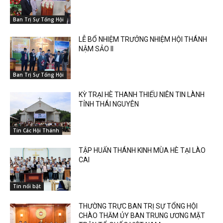
Ban Trị Sự Tổng Hội
LỄ BỔ NHIỆM TRƯỞNG NHIỆM HỘI THÁNH
NẬM SẢO II
Ban Trị Sự Tổng Hội
KỲ TRẠI HÈ THANH THIẾU NIÊN TIN LÀNH
TỈNH THÁI NGUYÊN
Tin Các Hội Thánh
TẬP HUẤN THÁNH KINH MÙA HÈ TẠI LÀO
CAI
Tin nổi bật
THƯỜNG TRỰC BAN TRỊ SỰ TỔNG HỘI
CHÀO THĂM ỦY BAN TRUNG ƯƠNG MẶT