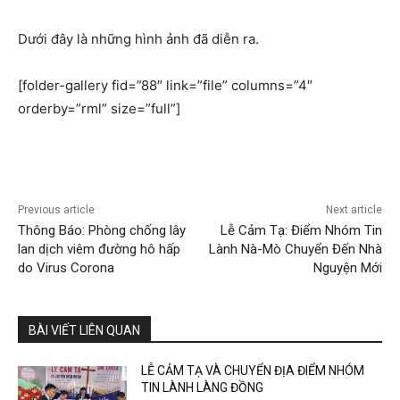
Dưới đây là những hình ảnh đã diễn ra.
[folder-gallery fid=”88″ link=”file” columns=”4″
orderby=”rml” size=”full”]
Previous article
Next article
Thông Báo: Phòng chống lây
Lễ Cảm Tạ: Điểm Nhóm Tin
lan dịch viêm đường hô hấp
Lành Nà-Mò Chuyển Đến Nhà
do Virus Corona
Nguyện Mới
BÀI VIẾT LIÊN QUAN
LỄ CẢM TẠ VÀ CHUYỂN ĐỊA ĐIỂM NHÓM
TIN LÀNH LÀNG ĐỒNG