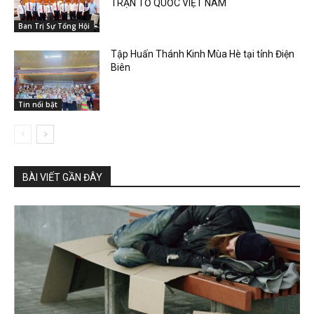
TRẬN TỔ QUỐC VIỆT NAM
Ban Trị Sự Tổng Hội
Tập Huấn Thánh Kinh Mùa Hè tại tỉnh Điện
Biên
Tin nổi bật
BÀI VIẾT GẦN ĐÂY