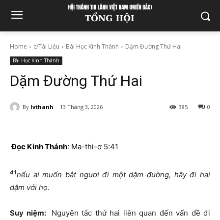
Home
c/Tài Liệu
Bài Học Kinh Thánh
Dặm Đường Thứ Hai
Bài Học Kinh Thánh
Dặm Đường Thứ Hai
By
lvthanh
13 Tháng 3, 2026
385
0
Đọc Kinh Thánh
: Ma-thi-ơ 5:41
41
nếu ai muốn bắt ngươi đi một dặm đường, hãy đi hai
dặm với họ.
Suy niệm:
Nguyên tắc thứ hai liên quan đến vấn đề đi