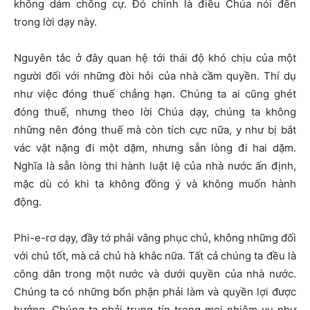
không dám chống cự. Đó chính là điều Chúa nói đến
trong lời dạy này.
Nguyên tắc ở đây quan hệ tới thái độ khó chịu của một
người đối với những đòi hỏi của nhà cầm quyền. Thí dụ
như việc đóng thuế chẳng hạn. Chúng ta ai cũng ghét
đóng thuế, nhưng theo lời Chúa dạy, chúng ta không
những nên đóng thuế mà còn tích cực nữa, y như bị bắt
vác vật nặng đi một dặm, nhưng sẵn lòng đi hai dặm.
Nghĩa là sẵn lòng thi hành luật lệ của nhà nước ấn định,
mặc dù có khi ta không đồng ý và không muốn hành
động.
Phi-e-rơ dạy, đầy tớ phải vâng phục chủ, không những đối
với chủ tốt, mà cả chủ hà khắc nữa. Tất cả chúng ta đều là
công dân trong một nước và dưới quyền của nhà nước.
Chúng ta có những bổn phận phải làm và quyền lợi được
hưởng. Chúng ta phải trung tín trong mọi nhiệm vụ như