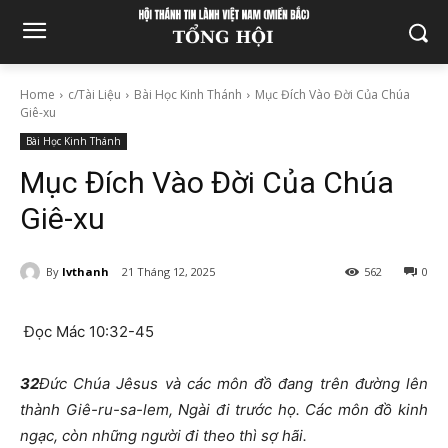
Home
c/Tài Liệu
Bài Học Kinh Thánh
Mục Đích Vào Đời Của Chúa
Giê-xu
Bài Học Kinh Thánh
Mục Đích Vào Đời Của Chúa
Giê-xu
By
lvthanh
21 Tháng 12, 2025
562
0
Đọc Mác 10:32-45
32
Đức Chúa Jêsus và các môn đồ đang trên đường lên
thành Giê-ru-sa-lem, Ngài đi trước họ. Các môn đồ kinh
ngạc, còn những người đi theo thì sợ hãi.