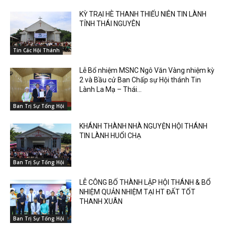
KỲ TRẠI HÈ THANH THIẾU NIÊN TIN LÀNH
TỈNH THÁI NGUYÊN
Tin Các Hội Thánh
Lễ Bổ nhiệm MSNC Ngô Văn Vàng nhiệm kỳ
2 và Bầu cử Ban Chấp sự Hội thánh Tin
Lành La Mạ – Thái...
Ban Trị Sự Tổng Hội
KHÁNH THÀNH NHÀ NGUYỆN HỘI THÁNH
TIN LÀNH HUỔI CHẠ
Ban Trị Sự Tổng Hội
LỄ CÔNG BỐ THÀNH LẬP HỘI THÁNH & BỔ
NHIỆM QUẢN NHIỆM TẠI HT ĐẤT TỐT
THANH XUÂN
Ban Trị Sự Tổng Hội