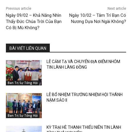
Previous article
Next article
Ngày 09/02 – Khả Năng Nhìn
Ngày 10/02 – Tâm Trí Bạn Có
Thấy Đức Chúa Trời Của Bạn
Nương Dựa Nơi Ngài Không?
Có Bị Mù Không?
BÀI VIẾT LIÊN QUAN
LỄ CẢM TẠ VÀ CHUYỂN ĐỊA ĐIỂM NHÓM
TIN LÀNH LÀNG ĐỒNG
Ban Trị Sự Tổng Hội
LỄ BỔ NHIỆM TRƯỞNG NHIỆM HỘI THÁNH
NẬM SẢO II
Ban Trị Sự Tổng Hội
KỲ TRẠI HÈ THANH THIẾU NIÊN TIN LÀNH