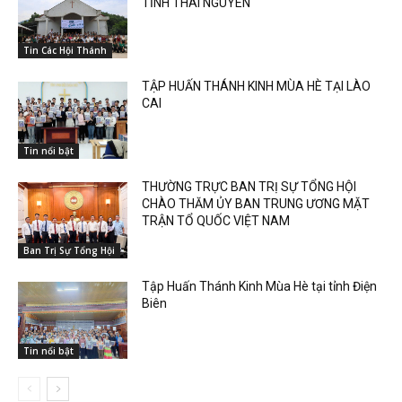
TỈNH THÁI NGUYÊN
Tin Các Hội Thánh
TẬP HUẤN THÁNH KINH MÙA HÈ TẠI LÀO
CAI
Tin nổi bật
THƯỜNG TRỰC BAN TRỊ SỰ TỔNG HỘI
CHÀO THĂM ỦY BAN TRUNG ƯƠNG MẶT
TRẬN TỔ QUỐC VIỆT NAM
Ban Trị Sự Tổng Hội
Tập Huấn Thánh Kinh Mùa Hè tại tỉnh Điện
Biên
Tin nổi bật