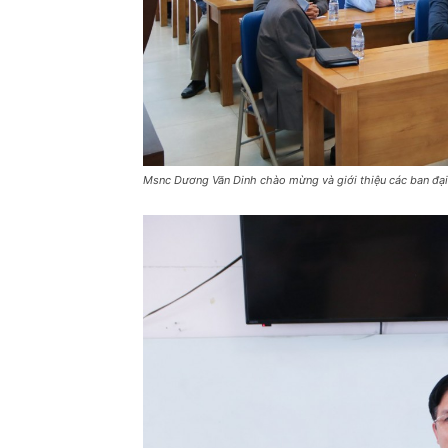
Msnc Dương Văn Dinh chào mừng và giới thiệu các ban đại