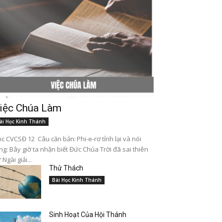
iệc Chúa Làm
ài Học Kinh Thánh
c CVCSĐ 12 Câu căn bản: Phi-e-rơ tỉnh lại và nói
ng: Bây giờ ta nhận biết Đức Chúa Trời đã sai thiên
 Ngài giải...
Thử Thách
Bài Học Kinh Thánh
Sinh Hoạt Của Hội Thánh