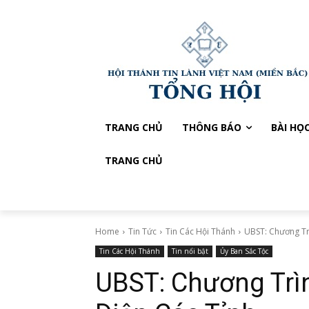
TRANG CHỦ
THÔNG BÁO
BÀI HỌ
TRANG CHỦ
Home
Tin Tức
Tin Các Hội Thánh
UBST: Chương Trì
Tin Các Hội Thánh
Tin nổi bật
Ủy Ban Sắc Tộc
UBST: Chương Trìn