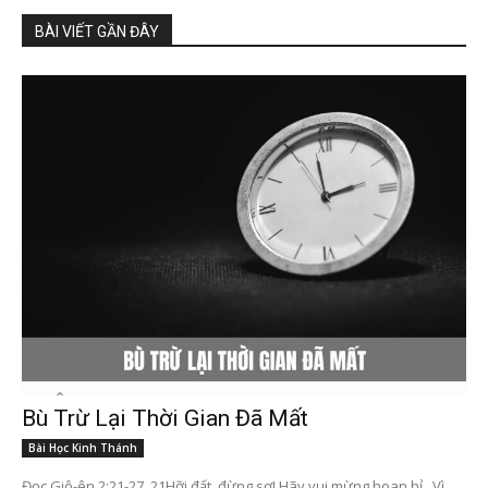
BÀI VIẾT GẦN ĐÂY
Bù Trừ Lại Thời Gian Đã Mất
Bài Học Kinh Thánh
Đọc Giô-ên 2:21-27 21Hỡi đất, đừng sợ! Hãy vui mừng hoan hỉ, Vì