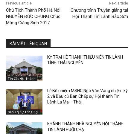
Previous article
Next article
Chủ Tịch Thành Phố Hà Nội
Chương trình Truyền giảng tại
NGUYỄN ĐỨC CHUNG Chúc
Hội Thánh Tin Lành Bắc Sơn
Mừng Giáng Sinh 2017
BÀI VIẾT LIÊN QUAN
KỲ TRẠI HÈ THANH THIẾU NIÊN TIN LÀNH
TỈNH THÁI NGUYÊN
Tin Các Hội Thánh
Lễ Bổ nhiệm MSNC Ngô Văn Vàng nhiệm kỳ
2 và Bầu cử Ban Chấp sự Hội thánh Tin
Lành La Mạ – Thái...
Ban Trị Sự Tổng Hội
KHÁNH THÀNH NHÀ NGUYỆN HỘI THÁNH
TIN LÀNH HUỔI CHẠ