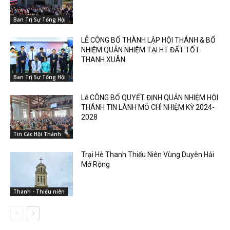
Ban Trị Sự Tổng Hội
LỄ CÔNG BỐ THÀNH LẬP HỘI THÁNH & BỔ
NHIỆM QUẢN NHIỆM TẠI HT ĐẤT TỐT
THANH XUÂN
Ban Trị Sự Tổng Hội
Lễ CÔNG BỐ QUYẾT ĐỊNH QUẢN NHIỆM HỘI
THÁNH TIN LÀNH MỎ CHÌ NHIỆM KỲ 2024-
2028
Tin Các Hội Thánh
Trại Hè Thanh Thiếu Niên Vùng Duyên Hải
Mở Rộng
Thanh - Thiếu niên