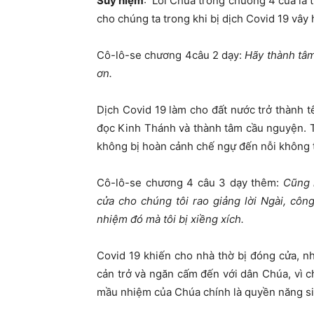
Suy niệm
: Lời Chúa trong chương 4 của lá t
cho chúng ta trong khi bị dịch Covid 19 vây
Cô-lô-se chương 4câu 2 dạy:
Hãy thành tâm
ơn
.
Dịch Covid 19 làm cho đất nước trở thành 
đọc Kinh Thánh và thành tâm cầu nguyện. T
không bị hoàn cảnh chế ngự đến nỗi không 
Cô-lô-se chương 4 câu 3 dạy thêm:
Cũng 
cửa cho chúng tôi rao giảng lời Ngài, cô
nhiệm đó mà tôi bị xiềng xích.
Covid 19 khiến cho nhà thờ bị đóng cửa, 
cản trở và ngăn cấm đến với dân Chúa, vì
mầu nhiệm của Chúa chính là quyền năng siê