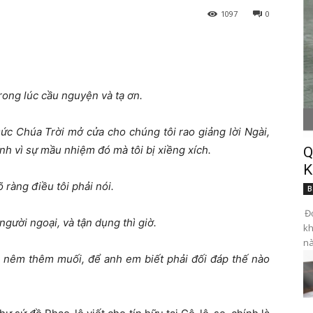
1097
0
rong lúc cầu nguyện và tạ ơn.
ức Chúa Trời mở cửa cho chúng tôi rao giảng lời Ngài,
h vì sự mầu nhiệm đó mà tôi bị xiềng xích.
Q
K
 ràng điều tôi phải nói.
B
Đọ
gười ngoại, và tận dụng thì giờ.
kh
nà
à nêm thêm muối, để anh em biết phải đối đáp thế nào