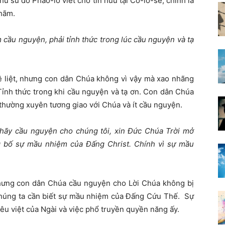
hư sứ đồ Phao-lô viết cho tín hữu tại Cô-lô-se, chính là
 hãm.
 cầu nguyện, phải tỉnh thức trong lúc cầu nguyện và tạ
tê liệt, nhưng con dân Chúa không vì vậy mà xao nhãng
ỉnh thức trong khi cầu nguyện và tạ ơn. Con dân Chúa
thường xuyên tương giao với Chúa và ít cầu nguyện.
hãy cầu nguyện cho chúng tôi, xin Đức Chúa Trời mở
ng bố sự mầu nhiệm của Đấng Christ. Chính vì sự mầu
nhưng con dân Chúa cầu nguyện cho Lời Chúa không bị
 chúng ta cần biết sự mầu nhiệm của Đấng Cứu Thế. Sự
u việt của Ngài và việc phổ truyền quyền năng ấy.