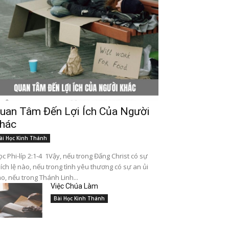
uan Tâm Đến Lợi Ích Của Người
hác
ài Học Kinh Thánh
c Phi-líp 2:1-4 1Vậy, nếu trong Đấng Christ có sự
ích lệ nào, nếu trong tình yêu thương có sự an ủi
o, nếu trong Thánh Linh...
Việc Chúa Làm
Bài Học Kinh Thánh