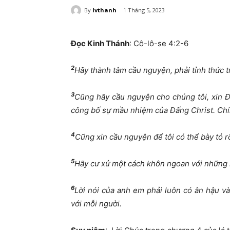
By
lvthanh
1 Tháng 5, 2023
Đọc Kinh Thánh
: Cô-lô-se 4:2-6
2
Hãy thành tâm cầu nguyện, phải tỉnh thức t
3
Cũng hãy cầu nguyện cho chúng tôi, xin Đ
công bố sự mầu nhiệm của Đấng Christ. Chín
4
Cũng xin cầu nguyện để tôi có thể bày tỏ rõ
5
Hãy cư xử một cách khôn ngoan với những n
6
Lời nói của anh em phải luôn có ân hậu v
với mỗi người.