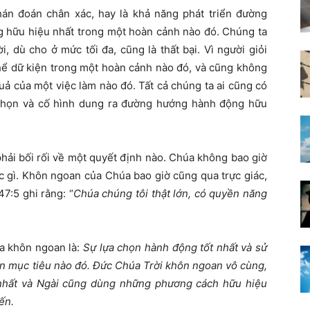
án đoán chân xác, hay là khả năng phát triển đường
g hữu hiệu nhất trong một hoàn cảnh nào đó. Chúng ta
, dù cho ở mức tối đa, cũng là thất bại. Vì người giỏi
thể dữ kiện trong một hoàn cảnh nào đó, và cũng không
uả của một việc làm nào đó. Tất cả chúng ta ai cũng có
a chọn và cố hình dung ra đường hướng hành động hữu
hải bối rối về một quyết định nào. Chúa không bao giờ
ệc gì. Khôn ngoan của Chúa bao giờ cũng qua trực giác,
47:5 ghi rằng: “
Chúa chúng tôi thật lớn, có quyền năng
ĩa khôn ngoan là:
Sự lựa chọn hành động tốt nhất và sử
ện mục tiêu nào đó. Đức Chúa Trời khôn ngoan vô cùng,
 nhất và Ngài cũng dùng những phương cách hữu hiệu
ến.