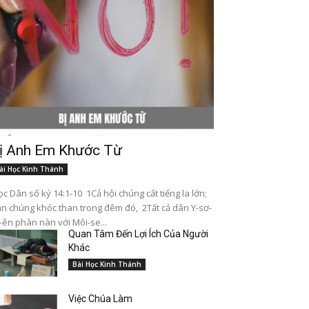
ị Anh Em Khước Từ
ài Học Kinh Thánh
c Dân số ký 14:1-10 1Cả hội chúng cất tiếng la lớn;
n chúng khóc than trong đêm đó, 2Tất cả dân Y-sơ-
-ên phàn nàn với Môi-se...
Quan Tâm Đến Lợi Ích Của Người
Khác
Bài Học Kinh Thánh
Việc Chúa Làm