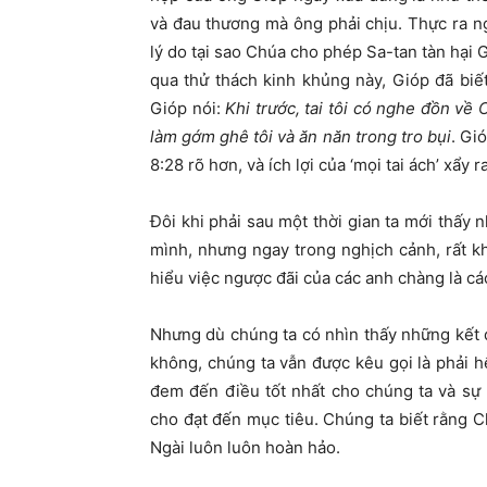
và đau thương mà ông phải chịu. Thực ra n
lý do tại sao Chúa cho phép Sa-tan tàn hại 
qua thử thách kinh khủng này, Gióp đã bi
Gióp nói:
Khi trước, tai tôi có nghe đồn về 
làm gớm ghê tôi và ăn năn trong tro bụi
. Gi
8:28 rõ hơn, và ích lợi của ‘mọi tai ách’ xẩy
Đôi khi phải sau một thời gian ta mới thấy 
mình, nhưng ngay trong nghịch cảnh, rất k
hiểu việc ngược đãi của các anh chàng là c
Nhưng dù chúng ta có nhìn thấy những kết 
không, chúng ta vẫn được kêu gọi là phải h
đem đến điều tốt nhất cho chúng ta và sự
cho đạt đến mục tiêu. Chúng ta biết rằng 
Ngài luôn luôn hoàn hảo.