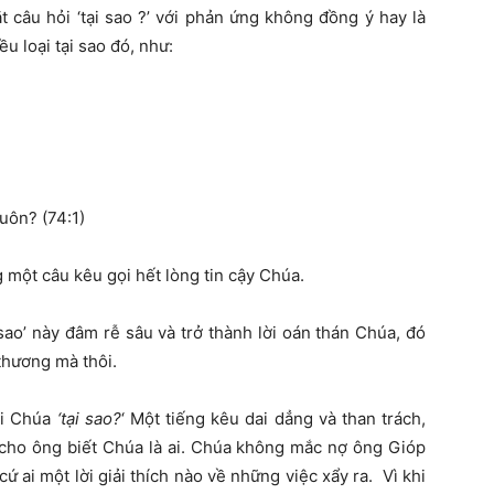
t câu hỏi ‘tại sao ?’ với phản ứng không đồng ý hay là
u loại tại sao đó, như:
uôn? (74:1)
 một câu kêu gọi hết lòng tin cậy Chúa.
sao’ này đâm rễ sâu và trở thành lời oán thán Chúa, đó
 thương mà thôi.
ỏi Chúa
‘tại sao?
‘ Một tiếng kêu dai dẳng và than trách,
 cho ông biết Chúa là ai. Chúa không mắc nợ ông Gióp
 ai một lời giải thích nào về những việc xẩy ra. Vì khi