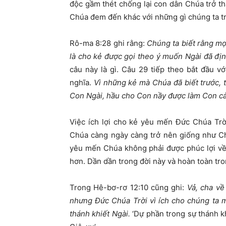
độc gầm thét chống lại con dân Chúa trở t
Chúa đem đến khác với những gì chúng ta 
Rô-ma 8:28 ghi rằng:
Chúng ta biết rằng mọ
là cho kẻ được gọi theo ý muốn Ngài đã địn
câu này là gì. Câu 29 tiếp theo bắt đầu với
nghĩa.
Vì những kẻ mà Chúa đã biết trước, 
Con Ngài, hầu cho Con nầy được làm Con cả
Việc ích lợi cho kẻ yêu mến Đức Chúa Trờ
Chúa càng ngày càng trở nên giống như Ch
yêu mến Chúa không phải được phúc lợi về
hơn. Dần dần trong đời này và hoàn toàn tr
Trong Hê-bơ-rơ 12:10 cũng ghi:
Vả, cha về
nhưng Đức Chúa Trời vì ích cho chúng ta 
thánh khiết Ngài.
‘Dự phần trong sự thánh k