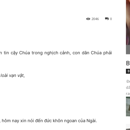
2046
0
ốn tin cậy Chúa trong nghịch cảnh, con dân Chúa phải
B
B
loài vạn vật
,
Đọ
dâ
ra
, hôm nay xin nói đến đức khôn ngoan của Ngài.