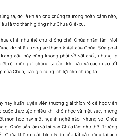
húng ta, đó là khiến cho chúng ta trong hoàn cảnh nào,
iêu là trở thành giống như Chúa Giê-xu.
 Chúa định như thế chứ không phải Chúa nhầm lẫn. Mọi
ược dự phần trong sự thánh khiết của Chúa. Sửa phạt
h trong câu này cũng không phải về vật chất, nhưng là
iết rõ những gì chúng ta cần, khi nào và cách nào tốt
 của Chúa, bao giờ cũng ích lợi cho chúng ta.
 hay huấn luyện viên thường giải thích rõ để học viên
ác cuộc thực tập nhiều khi khó nhọc và mệt sức, nhưng
t một môn học hay một ngành nghề nào. Nhưng với Chúa
ng gì Chúa sắp làm và tại sao Chúa làm như thế. Trường
 Chúa không giải thích lý do của tất cả những tai ách