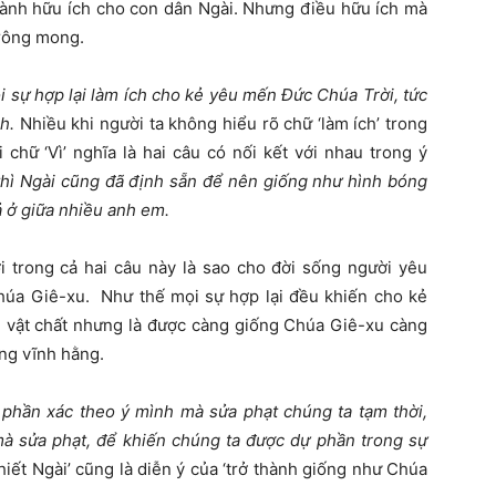
hành hữu ích cho con dân Ngài. Nhưng điều hữu ích mà
trông mong.
i sự hợp lại làm ích cho kẻ yêu mến Đức Chúa Trời, tức
h.
Nhiều khi người ta không hiểu rõ chữ ‘làm ích’ trong
 chữ ‘Vì’ nghĩa là hai câu có nối kết với nhau trong ý
thì Ngài cũng đã định sẵn để nên giống như hình bóng
 ở giữa nhiều anh em.
i trong cả hai câu này là sao cho đời sống người yêu
úa Giê-xu. Như thế mọi sự hợp lại đều khiến cho kẻ
 vật chất nhưng là được càng giống Chúa Giê-xu càng
ong vĩnh hằng.
 phần xác theo ý mình mà sửa phạt chúng ta tạm thời,
mà sửa phạt, để khiến chúng ta được dự phần trong sự
hiết Ngài’ cũng là diễn ý của ‘trở thành giống như Chúa