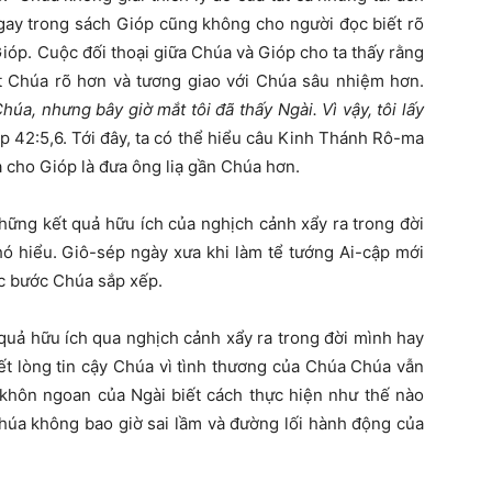
gay trong sách Gióp cũng không cho người đọc biết rõ
Gióp. Cuộc đối thoại giữa Chúa và Gióp cho ta thấy rằng
ết Chúa rõ hơn và tương giao với Chúa sâu nhiệm hơn.
Chúa, nhưng bây giờ mắt tôi đã thấy Ngài. Vì vậy, tôi lấy
óp 42:5,6. Tới đây, ta có thể hiểu câu Kinh Thánh Rô-ma
 ra cho Gióp là đưa ông liạ gần Chúa hơn.
những kết quả hữu ích của nghịch cảnh xẩy ra trong đời
hó hiểu. Giô-sép ngày xưa khi làm tể tướng Ai-cập mới
ác bước Chúa sắp xếp.
quả hữu ích qua nghịch cảnh xẩy ra trong đời mình hay
ết lòng tin cậy Chúa vì tình thương của Chúa Chúa vẫn
 khôn ngoan của Ngài biết cách thực hiện như thế nào
Chúa không bao giờ sai lầm và đường lối hành động của