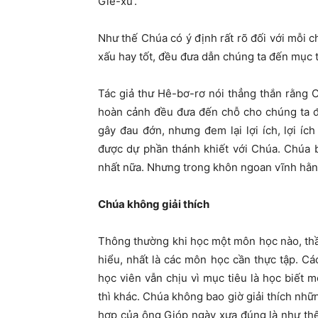
Giê-xu’.
Như thế Chúa có ý định rất rõ đối với mỗi c
xấu hay tốt, đều đưa dẫn chúng ta đến mục t
Tác giả thư Hê-bơ-rơ nói thẳng thắn rằng
hoàn cảnh đều đưa đến chỗ cho chúng ta đ
gây đau đớn, nhưng đem lại lợi ích, lợi íc
được dự phần thánh khiết với Chúa. Chúa b
nhất nữa. Nhưng trong khôn ngoan vĩnh hằng
Chúa không giải thích
Thông thường khi học một môn học nào, thầy
hiểu, nhất là các môn học cần thực tập. C
học viên vẫn chịu vì mục tiêu là học biế
thì khác. Chúa không bao giờ giải thích nhữ
hợp của ông Gióp ngày xưa đúng là như thế.