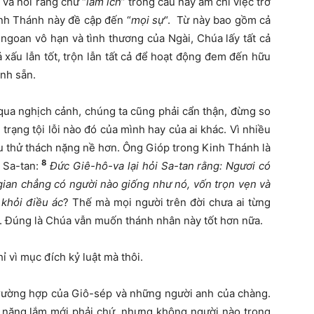
 và nói rằng chữ “
làm ích
” trong câu này ám chỉ việc trở
nh Thánh này đề cập đến “
mọi sự
“. Từ này bao gồm cả
 ngoan vô hạn và tình thương của Ngài, Chúa lấy tất cả
 xấu lẫn tốt, trộn lẫn tất cả để hoạt động đem đến hữu
ịnh sẵn.
qua nghịch cảnh, chúng ta cũng phải cẩn thận, đừng so
trạng tội lỗi nào đó của mình hay của ai khác. Vì nhiều
ịu thử thách nặng nề hơn. Ông Gióp trong Kinh Thánh là
8
 Sa-tan:
Đức Giê-hô-va lại hỏi Sa-tan rằng: Ngươi có
ế gian chẳng có người nào giống như nó, vốn trọn vẹn và
 khỏi điều ác
? Thế mà mọi người trên đời chưa ai từng
 Đúng là Chúa vẫn muốn thánh nhân này tốt hơn nữa.
ỉ vì mục đích kỷ luật mà thôi.
trường hợp của Giô-sép và những người anh của chàng.
 nặng lắm mới phải chứ, nhưng không người nào trong