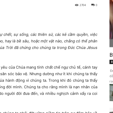
2704
0
sự chết, sự sống, các thiên sứ, các kẻ cầm quyền, việc
o, hay là bề sâu, hoặc một vật nào, chẳng có thể phân
úa Trời đã chứng cho chúng ta trong Đức Chúa Jêsus
B
B
h yêu của Chúa mang tính chất chế ngự chủ tể, cánh tay
Đọ
 săn sóc bảo vệ. Nhưng dường như ít khi chúng ta thấy
dâ
úa hành động vì chúng ta. Trong khi đó chúng ta thấy
ra
uống đời mình. Chúng ta cho rằng mình là nạn nhân của
do người đời đưa đến, và nhiều nghịch cảnh xẩy ra coi