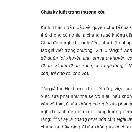
Chúa kỷ luật trong thương xót
Kinh Thánh đảm bảo về quyền chủ tể của C
thế không có nghĩa là chúng ta sẽ không gặp
Chúa đem nghịch cảnh đến, như biện pháp k
4
tác giả viết trong chương 12:4-6 rằng:
Anh
đã quên lời khuyên anh em như khuyên con
6
Chúa, Và khi Chúa trách, chớ ngã lòng;
Vì
con, thì cho roi cho vọt.
Tác giả thư Hê-bơ-rơ cho biết rằng việc sử
Việc sửa phạt như thế sẽ vô hiệu nếu khô
yêu vô hạn, Chúa không bao giờ sửa phạt q
nghịch cảnh đến mà cuối cùng không đem l
33
rằng:
Vì ấy là chẳng phải bổn tâm Ngài là
chúng ta thấy rằng Chúa không ưa thích g