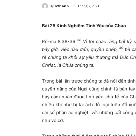
By
lvthanh
19 Tháng 7, 2021
Bài 25
Kinh Nghiệm Tình Yêu của Chúa
38
Rô-ma 8:38-39
Vì tôi chắc rằng bất kỳ 
39
bây giờ, việc hầu đến, quyền phép,
bề ca
rẽ chúng ta khỏi sự yêu thương mà Đức Ch
Christ, là Chúa chúng ta.
Trong bài lần trước chúng ta đã nói đến tìn
quyền năng của Ngài cũng chính là bàn tay
hay cảm nhận được tình yêu chủ tể của Ch
nhiều khi như bị tai ách đủ loại tuôn đổ x
cái số phận ác nghiệt, với những bất công 
như vô cớ.