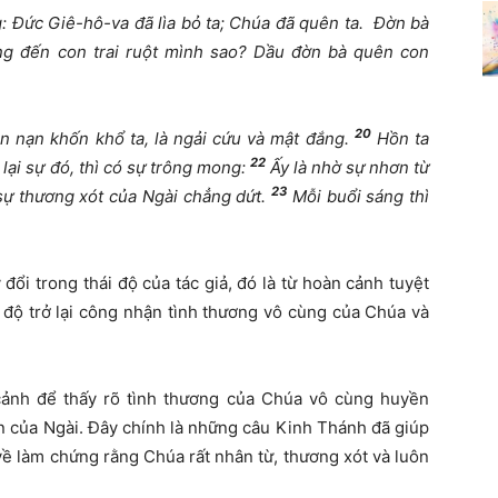
g: Đức Giê-hô-va đã lìa bỏ ta; Chúa đã quên ta. Đờn bà
g đến con trai ruột mình sao? Dầu đờn bà quên con
20
 nạn khốn khổ ta, là ngải cứu và mật đắng.
Hồn ta
22
lại sự đó, thì có sự trông mong:
Ấy là nhờ sự nhơn từ
23
sự thương xót của Ngài chẳng dứt.
Mỗi buổi sáng thì
ổi trong thái độ của tác giả, đó là từ hoàn cảnh tuyệt
i độ trở lại công nhận tình thương vô cùng của Chúa và
cảnh để thấy rõ tình thương của Chúa vô cùng huyền
n của Ngài. Đây chính là những câu Kinh Thánh đã giúp
về làm chứng rằng Chúa rất nhân từ, thương xót và luôn