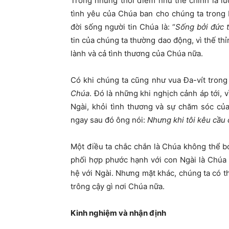
Trong những thời điểm như thế chính là lú
tình yêu của Chúa ban cho chúng ta trong
đời sống người tin Chúa là: “
Sống bởi đức t
tin của chúng ta thường dao động, vì thế th
lành và cả tình thương của Chúa nữa.
Có khi chúng ta cũng như vua Đa-vít trong
Chúa
. Đó là những khi nghịch cảnh áp tới, 
Ngài, khỏi tình thương và sự chăm sóc củ
ngay sau đó ông nói:
Nhưng khi tôi kêu cầu 
Một điều ta chắc chắn là Chúa không thể bỏ
phối hợp phước hạnh với con Ngài là Chúa 
hệ với Ngài. Nhưng mặt khác, chúng ta có t
trông cậy gì nơi Chúa nữa.
Kinh nghiệm và nhận định