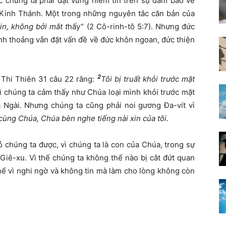
c chúng ta phải đặt vững niềm tin trên sự đảm bảo về
 Kinh Thánh. Một trong những nguyên tắc căn bản của
in, không bởi mắt t
hấy” (2 Cô-rinh-tô 5:7). Nhưng đức
ỉnh thoảng vẫn đặt vấn đề về đức khôn ngoan, đức thiện
2
 Thi Thiên 31 câu 22 rằng:
Tôi bị truất khỏi trước mặt
vì chúng ta cảm thấy như Chúa loại mình khỏi trước mặt
a Ngài. Nhưng chúng ta cũng phải noi gương Đa-vít vì
cùng Chúa, Chúa bèn nghe tiếng nài xin của tôi.
 chúng ta được, vì chúng ta là con của Chúa, trong sự
Giê-xu. Vì thế chúng ta không thể nào bị cắt đứt quan
hể vì nghi ngờ và không tin mà làm cho lòng không còn