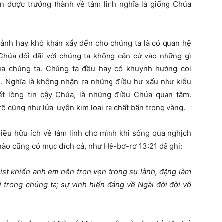
ần được trưởng thành về tâm linh nghĩa là giống Chúa
cảnh hay khó khăn xẩy đến cho chúng ta là có quan hệ
Chúa đối đãi với chúng ta không căn cứ vào những gì
ủa chúng ta. Chúng ta đều hay có khuynh hướng coi
h. Nghĩa là không nhận ra những điều hư xấu như kiêu
ết lòng tin cậy Chúa, là những điều Chúa quan tâm.
rõ cũng như lửa luyện kim loại ra chất bẩn trong vàng.
iều hữu ích về tâm linh cho mình khi sống qua nghịch
ào cũng có mục đích cả, như Hê-bơ-rơ 13:21 đã ghi:
st khiến anh em nên trọn vẹn trong sự lành, đặng làm
 trong chúng ta; sự vinh hiển đáng về Ngài đời đời vô