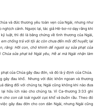
húa và đức thương yêu toàn vẹn của Ngài, nhưng như
 nghịch cảnh. Ngược lại, tác giả Hê-bơ-rơ dạy rằng khi
ỷ luật, thì đó là bằng chứng về tình thương của Ngài,
 em chống trả với tội ác còn chưa đến mỗi đổ huyết; lại
, rằng: Hỡi con, chớ khinh dể ngươi sự sửa phạt của
 Chúa sửa phạt kẻ Ngài yêu, Hễ ai mà Ngài nhận làm
a phạt của Chúa gây đau đớn, và đó là ý định của Chúa.
ng gây đau khổ. Nhưng với đức khôn ngoan và thương
uá đáng đối với chúng ta; Ngài cũng không khi nào đưa
ại hữu ích nào cho chúng ta. Vì Ca-thương 3:33 ghi
m cho con cái loài người cực khổ và buồn rầu.
Theo đó
ì việc gây đau đớn cho con dân Ngài, nhưng Ngài cũng