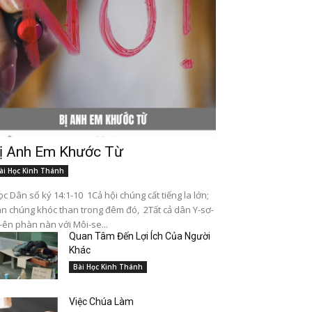
ị Anh Em Khước Từ
ài Học Kinh Thánh
c Dân số ký 14:1-10 1Cả hội chúng cất tiếng la lớn;
n chúng khóc than trong đêm đó, 2Tất cả dân Y-sơ-
-ên phàn nàn với Môi-se...
Quan Tâm Đến Lợi Ích Của Người
Khác
Bài Học Kinh Thánh
Việc Chúa Làm