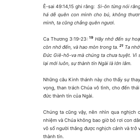
Ê-sai 49:14,15 ghi rằng:
Si-ôn từng nói rằn
há dễ quên con mình cho bú, không thươn
mình, ta cũng chẳng quên ngươi.
19
Ca Thương 3:19-23:
Hãy nhớ đến sự hoạn
21
còn nhớ đến, và hao mòn trong ta.
Ta nhớ 
Đức Giê-hô-va mà chúng ta chưa tuyệt. Vì 
lại mới luôn, sự thành tín Ngài là lớn lắm.
Những câu Kinh thánh này cho thấy sự thay đ
vọng, than trách Chúa vô tình, cho đến thá
đức thành tín của Ngài.
Chúng ta cũng vậy, nên nhìn qua nghịch 
nhiệm và Chúa không bao giờ bỏ rơi con dâ
vô số người thắng được nghịch cảnh và trở 
thành tín.