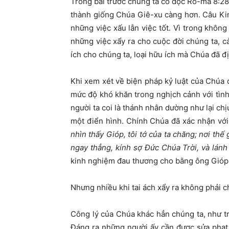
Trong bài trước chúng ta có đọc Rô-ma 8:28
thành giống Chúa Giê-xu càng hơn. Câu Ki
những việc xấu lẫn việc tốt. Vì trong không
những việc xẩy ra cho cuộc đời chúng ta, cả
ích cho chúng ta, loại hữu ích mà Chúa đã đ
Khi xem xét về biện pháp kỷ luật của Chúa 
mức độ khó khăn trong nghịch cảnh với tình 
người ta coi là thánh nhân dường như lại ch
một điển hình. Chính Chúa đã xác nhận với
nhìn thấy Gióp, tôi tớ của ta chăng; nơi th
ngay thẳng, kính sợ Đức Chúa Trời, và lánh
kinh nghiệm đau thương cho bằng ông Gióp.
Nhưng nhiều khi tai ách xẩy ra không phải ch
Công lý của Chúa khác hẳn chúng ta, như 
Đáng ra những người ấy cần được sửa phạt