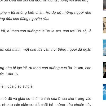
với đủ kiểu lừa dối khi ngồi ăn uống chung với anh em;
, phạm tội không biết chán. Họ dụ dỗ những người nhẹ
hững đứa con đáng nguyền rủa!
lối, đi theo con đường của Ba-la-am, con trai Bô-sô, là
hạm của mình; một con lừa câm nói tiếng người đã ngăn
g nên bị lạc lối, đi theo con đường của Ba-la-am, con
 ác
. Câu 15.
iểm của giáo sư giả:
ác sứ đồ và giáo sư chân chính của Chúa chú trọng vào
a, nhưng các giáo sư giả chối bỏ những tiêu chuẩn này