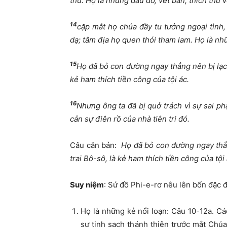
thú. Họ là những dấu dơ, vết bẩn, thích thú 
14
cặp mắt họ chứa đầy tư tưởng ngoại tình
dạ; tâm địa họ quen thói tham lam. Họ là n
15
Họ đã bỏ con đường ngay thẳng nên bị lạc 
kẻ ham thích tiền công của tội ác.
16
Nhưng ông ta đã bị quở trách vì sự sai p
cản sự điên rồ của nhà tiên tri đó.
Câu căn bản:
Họ đã bỏ con đường ngay thẳn
trai Bô-sô, là kẻ ham thích tiền công của tội
Suy niệm
: Sứ đồ Phi-e-rơ nêu lên bốn đặc đ
Họ là những kẻ nổi loạn: Câu 10-12a. C
sự tinh sạch thánh thiện trước mắt Chú