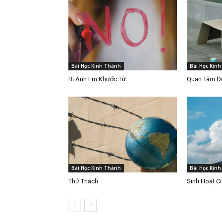
Bài Học Kinh Thánh
Bài Học Kin
Bị Anh Em Khước Từ
Quan Tâm Đế
Bài Học Kinh Thánh
Bài Học Kin
Thử Thách
Sinh Hoạt C