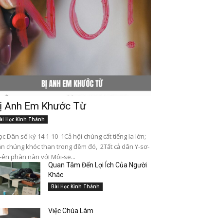
ị Anh Em Khước Từ
ài Học Kinh Thánh
c Dân số ký 14:1-10 1Cả hội chúng cất tiếng la lớn;
n chúng khóc than trong đêm đó, 2Tất cả dân Y-sơ-
-ên phàn nàn với Môi-se...
Quan Tâm Đến Lợi Ích Của Người
Khác
Bài Học Kinh Thánh
Việc Chúa Làm