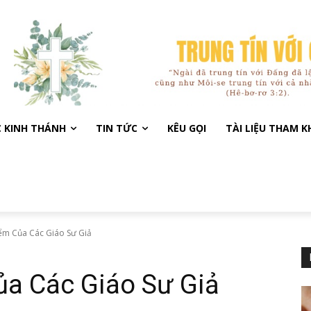
C KINH THÁNH
TIN TỨC
KÊU GỌI
TÀI LIỆU THAM 
iểm Của Các Giáo Sư Giả
ủa Các Giáo Sư Giả