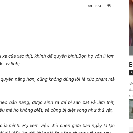
1824
0
 xa của xác thịt, khinh dể quyền bính.Bọn họ vốn lì lợm
c uy linh;
B
B
à quyền năng hơn, cũng không dùng lời lẽ xúc phạm mà
Đọ
dâ
ra
eo bản năng, được sinh ra để bị săn bắt và làm thịt,
 mà họ không biết, sẽ cùng bị diệt vong như thú vật,
 của mình. Họ xem việc chè chén giữa ban ngày là lạc