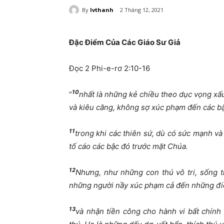
By
lvthanh
2 Tháng 12, 2021
Đặc Điểm Của Các Giáo Sư Giả
Đọc 2 Phi-e-rơ 2:10-16
10
“
nhất là những kẻ chiều theo dục vọng xấu
và kiêu căng, không sợ xúc phạm đến các bậ
11
trong khi các thiên sứ, dù có sức mạnh v
tố cáo các bậc đó trước mặt Chúa.
12
Nhưng, như những con thú vô tri, sống th
những người nầy xúc phạm cả đến những điều
13
và nhận tiền công cho hành vi bất chính