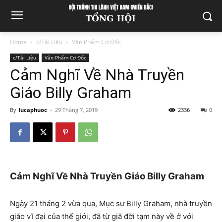
Home
c/Tài Liệu
Văn Phẩm Cơ Đốc
c/Tài Liệu
Văn Phẩm Cơ Đốc
Cảm Nghĩ Về Nhà Truyền
Giáo Billy Graham
By
lucaphuoc
-
29 Tháng 7, 2019
2336
0
Cảm Nghĩ Về Nhà Truyền Giáo Billy Graham
Ngày 21 tháng 2 vừa qua, Mục sư Billy Graham, nhà truyền
giáo vĩ đại của thế giới, đã từ giã đời tạm này về ở với