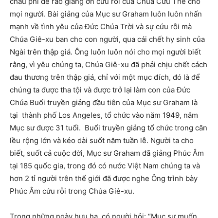
châu phi để rao giảng ơn cứu rỗi của Chúa Cứu Thế cho
mọi người. Bài giảng của Mục sư Graham luôn luôn nhấn
mạnh về tình yêu của Đức Chúa Trời và sự cứu rỗi mà
Chúa Giê-xu ban cho con người, qua cái chết hy sinh của
Ngài trên thập giá. Ông luôn luôn nói cho mọi người biết
rằng, vì yêu chúng ta, Chúa Giê-xu đã phải chịu chết cách
đau thương trên thập giá, chỉ với một mục đích, đó là để
chúng ta được tha tội và được trở lại làm con của Đức
Chúa Buổi truyền giảng đầu tiên của Mục sư Graham là
tại thành phố Los Angeles, tổ chức vào năm 1949, năm
Mục sư được 31 tuổi. Buổi truyền giảng tổ chức trong căn
lều rộng lớn và kéo dài suốt năm tuần lễ. Người ta cho
biết, suốt cả cuộc đời, Mục sư Graham đã giảng Phúc Âm
tại 185 quốc gia, trong đó có nước Việt Nam chúng ta và
hơn 2 tỉ người trên thế giới đã được nghe Ông trình bày
Phúc Âm cứu rỗi trong Chúa Giê-xu.
Trong những ngày hưu hạ, có người hỏi: “Mục sư muốn