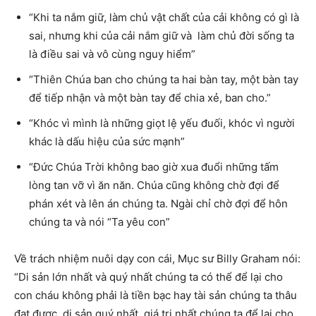
“Khi ta nắm giữ, làm chủ vật chất của cải không có gì là
sai, nhưng khi của cải nắm giữ và làm chủ đời sống ta
là điều sai và vô cùng nguy hiểm”
“Thiên Chúa ban cho chúng ta hai bàn tay, một bàn tay
để tiếp nhận và một bàn tay để chia xẻ, ban cho.”
“Khóc vì mình là những giọt lệ yếu đuối, khóc vì người
khác là dấu hiệu của sức mạnh”
“Đức Chúa Trời không bao giờ xua đuổi những tấm
lòng tan vỡ vì ăn năn. Chúa cũng không chờ đợi để
phán xét và lên án chúng ta. Ngài chỉ chờ đợi để hôn
chúng ta và nói “Ta yêu con”
Về trách nhiệm nuôi dạy con cái, Mục sư Billy Graham nói:
“Di sản lớn nhất và quý nhất chúng ta có thể để lại cho
con cháu không phải là tiền bạc hay tài sản chúng ta thâu
đạt được, di sản quý nhất, giá trị nhất chúng ta để lại cho