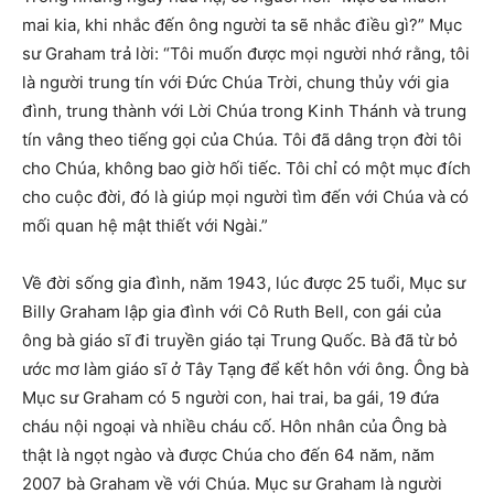
mai kia, khi nhắc đến ông người ta sẽ nhắc điều gì?” Mục
sư Graham trả lời: “Tôi muốn được mọi người nhớ rằng, tôi
là người trung tín với Đức Chúa Trời, chung thủy với gia
đình, trung thành với Lời Chúa trong Kinh Thánh và trung
tín vâng theo tiếng gọi của Chúa. Tôi đã dâng trọn đời tôi
cho Chúa, không bao giờ hối tiếc. Tôi chỉ có một mục đích
cho cuộc đời, đó là giúp mọi người tìm đến với Chúa và có
mối quan hệ mật thiết với Ngài.”
Về đời sống gia đình, năm 1943, lúc được 25 tuổi, Mục sư
Billy Graham lập gia đình với Cô Ruth Bell, con gái của
ông bà giáo sĩ đi truyền giáo tại Trung Quốc. Bà đã từ bỏ
ước mơ làm giáo sĩ ở Tây Tạng để kết hôn với ông. Ông bà
Mục sư Graham có 5 người con, hai trai, ba gái, 19 đứa
cháu nội ngoại và nhiều cháu cố. Hôn nhân của Ông bà
thật là ngọt ngào và được Chúa cho đến 64 năm, năm
2007 bà Graham về với Chúa. Mục sư Graham là người