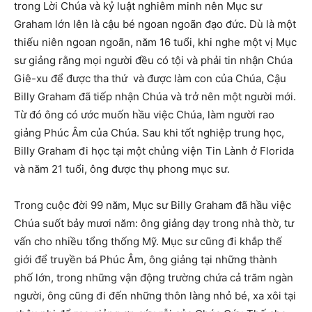
trong Lời Chúa và kỷ luật nghiêm minh nên Mục sư
Graham lớn lên là cậu bé ngoan ngoãn đạo đức. Dù là một
thiếu niên ngoan ngoãn, năm 16 tuổi, khi nghe một vị Mục
sư giảng rằng mọi người đều có tội và phải tin nhận Chúa
Giê-xu để được tha thứ và được làm con của Chúa, Cậu
Billy Graham đã tiếp nhận Chúa và trở nên một người mới.
Từ đó ông có ước muốn hầu việc Chúa, làm người rao
giảng Phúc Âm của Chúa. Sau khi tốt nghiệp trung học,
Billy Graham đi học tại một chủng viện Tin Lành ở Florida
và năm 21 tuổi, ông được thụ phong mục sư.
Trong cuộc đời 99 năm, Mục sư Billy Graham đã hầu việc
Chúa suốt bảy mươi năm: ông giảng dạy trong nhà thờ, tư
vấn cho nhiều tổng thống Mỹ. Mục sư cũng đi khắp thế
giới để truyền bá Phúc Âm, ông giảng tại những thành
phố lớn, trong những vận động trường chứa cả trăm ngàn
người, ông cũng đi đến những thôn làng nhỏ bé, xa xôi tại