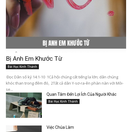
Bị Anh Em Khước Từ
Bài Học Kinh Thánh
Đọc Dân số ký 14:1-10 1Cả hội chúng cất tiếng la lớn; dân chúng
khóc than trong đêm đó, 2Tất cả dân Y-sơ-ra-ên phàn nàn với Môi-
se...
Quan Tâm Đến Lợi Ích Của Người Khác
Bài Học Kinh Thánh
Việc Chúa Làm