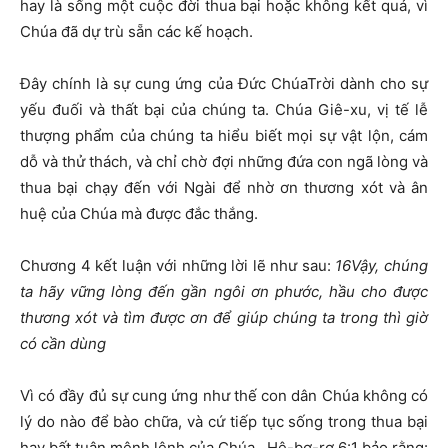
hay là sống một cuộc đời thua bại hoặc không kết quả, vì
Chúa đã dự trù sẵn các kế hoạch.
Đây chính là sự cung ứng của Đức ChúaTrời dành cho sự
yếu đuối và thất bại của chúng ta. Chúa Giê-xu, vị tế lễ
thượng phẩm của chúng ta hiểu biết mọi sự vật lộn, cám
dỗ và thử thách, và chỉ chờ đợi những đứa con ngã lòng và
thua bại chạy đến với Ngài để nhờ ơn thương xót và ân
huệ của Chúa mà được đắc thắng.
Chương 4 kết luận với những lời lẽ như sau:
16Vậy, chúng
ta hãy vững lòng đến gần ngôi ơn phước, hầu cho được
thương xót và tìm được ơn để giúp chúng ta trong thì giờ
có cần dùng
Vì có đầy đủ sự cung ứng như thế con dân Chúa không có
lý do nào để bào chữa, và cứ tiếp tục sống trong thua bại
hay bất tuân mệnh lệnh của Chúa. Hê-bơ-rơ 6:1 bảo rằng: