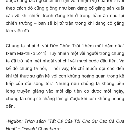
được công tác ngoài chiến trận với nhiệm vụ của tôi”? Nói
theo cách đó cũng giống như bạn đang cố gắng sản xuất
các vũ khí chiến tranh đang khi ở trong hầm ẩn náu tại
chiến trường – bạn sẽ bị tử trận trong khi đang cố gắng
làm việc đó.
Chúng ta phải đi với Đức Chúa Trời “thêm một dặm nữa”
(xem Ma-thi-ơ 5:41). Tuy nhiên một vài người trong chúng
ta đã trở nên mệt nhoài với chỉ vài mươi bước đầu tiên. Và
kế đó chúng ta nói, “Thôi vậy, tôi chỉ muốn đợi cho đến
khi tôi thực sự gần kề với cơn khủng hoảng quan trọng kế
tiếp của đời sống tôi.” Nhưng nếu chúng ta không bền
lòng truyền giảng vào mỗi dịp tiện có được mỗi ngày,
chúng ta cũng sẽ chẳng làm gì được khi cơn khủng hoảng
đến.
-Nguồn: Trích sách “Tất Cả Của Tôi Cho Sự Cao Cả Của
Ngài” – Oswald Chambers-