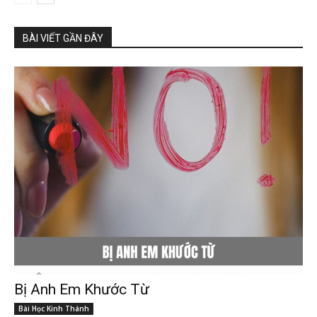
BÀI VIẾT GẦN ĐÂY
Bị Anh Em Khước Từ
Bài Học Kinh Thánh