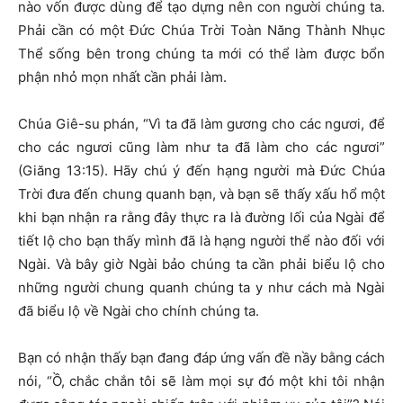
nào vốn được dùng để tạo dựng nên con người chúng ta.
Phải cần có một Đức Chúa Trời Toàn Năng Thành Nhục
Thể sống bên trong chúng ta mới có thể làm được bổn
phận nhỏ mọn nhất cần phải làm.
Chúa Giê-su phán, “Vì ta đã làm gương cho các ngươi, để
cho các ngươi cũng làm như ta đã làm cho các ngươi”
(Giăng 13:15). Hãy chú ý đến hạng người mà Đức Chúa
Trời đưa đến chung quanh bạn, và bạn sẽ thấy xấu hổ một
khi bạn nhận ra rằng đây thực ra là đường lối của Ngài để
tiết lộ cho bạn thấy mình đã là hạng người thể nào đối với
Ngài. Và bây giờ Ngài bảo chúng ta cần phải biểu lộ cho
những người chung quanh chúng ta y như cách mà Ngài
đã biểu lộ về Ngài cho chính chúng ta.
Bạn có nhận thấy bạn đang đáp ứng vấn đề nầy bằng cách
nói, “Ồ, chắc chắn tôi sẽ làm mọi sự đó một khi tôi nhận