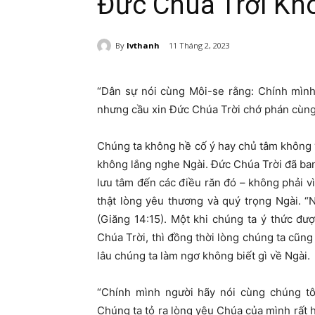
Đức Chúa Trời Kh
By
lvthanh
11 Tháng 2, 2023
“Dân sự nói cùng Môi-se rằng: Chính mình
nhưng cầu xin Đức Chúa Trời chớ phán cùng, 
Chúng ta không hề cố ý hay chủ tâm không 
không lắng nghe Ngài. Đức Chúa Trời đã ba
lưu tâm đến các điều răn đó – không phải v
thật lòng yêu thương và quý trọng Ngài. “N
(Giăng 14:15). Một khi chúng ta ý thức đư
Chúa Trời, thì đồng thời lòng chúng ta cũng 
lâu chúng ta làm ngơ không biết gì về Ngài.
“Chính mình người hãy nói cùng chúng t
Chúng ta tỏ ra lòng yêu Chúa của mình rất h