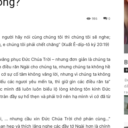
ông?
986
0
 người hãy nói cùng chúng tôi thì chúng tôi sẽ nghe;
e chúng tôi phải chết chăng” (Xuất Ê-díp-tô ký 20:19)
vâng phục Đức Chúa Trời – nhưng đơn giản là chúng ta
B
n điều răn Ngài cho chúng ta, nhưng chúng ta không hề
B
ì cớ sự cố tâm không vâng lời, nhưng vì chúng ta không
Đọ
ếu các ngươi yêu mến ta, thì giữ gìn các điều răn ta”
dâ
ợc mình đã luôn luôn biểu lộ lòng không tôn kính Đức
ra
tràn đầy sự hổ thẹn và phải trở nên hạ mình vì cớ đã từ
ôi, … nhưng cầu xin Đức Chúa Trời chớ phán cùng…”
ạn hẹp và thích lắng nghe các đầy tớ Ngài hơn là chính