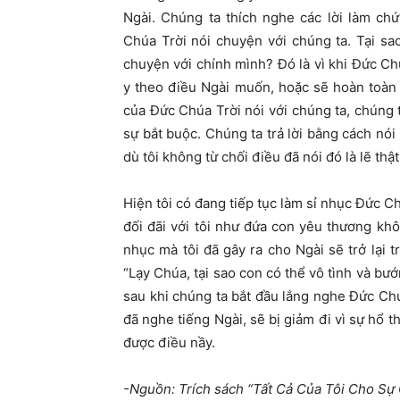
Ngài. Chúng ta thích nghe các lời làm c
Chúa Trời nói chuyện với chúng ta. Tại s
chuyện với chính mình? Đó là vì khi Đức Chú
y theo điều Ngài muốn, hoặc sẽ hoàn toàn
của Đức Chúa Trời nói với chúng ta, chúng t
sự bắt buộc. Chúng ta trả lời bằng cách nói 
dù tôi không từ chối điều đã nói đó là lẽ thậ
Hiện tôi có đang tiếp tục làm sỉ nhục Đức C
đối đãi với tôi như đứa con yêu thương khôn
nhục mà tôi đã gây ra cho Ngài sẽ trở lại t
“Lạy Chúa, tại sao con có thể vô tình và bư
sau khi chúng ta bắt đầu lắng nghe Đức Chúa
đã nghe tiếng Ngài, sẽ bị giảm đi vì sự hổ t
được điều nầy.
-Nguồn: Trích sách “Tất Cả Của Tôi Cho S