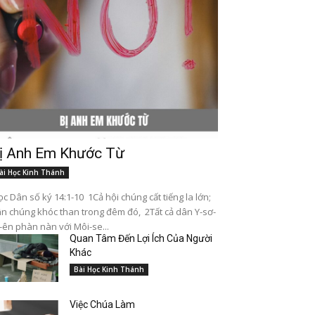
ị Anh Em Khước Từ
ài Học Kinh Thánh
c Dân số ký 14:1-10 1Cả hội chúng cất tiếng la lớn;
n chúng khóc than trong đêm đó, 2Tất cả dân Y-sơ-
-ên phàn nàn với Môi-se...
Quan Tâm Đến Lợi Ích Của Người
Khác
Bài Học Kinh Thánh
Việc Chúa Làm