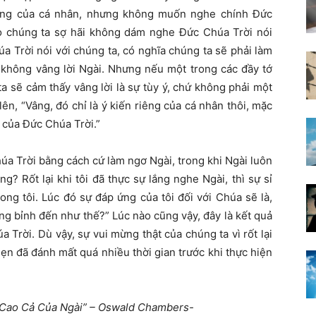
hứng của cá nhân, nhưng không muốn nghe chính Đức
ao chúng ta sợ hãi không dám nghe Đức Chúa Trời nói
a Trời nói với chúng ta, có nghĩa chúng ta sẽ phải làm
 không vâng lời Ngài. Nhưng nếu một trong các đầy tớ
a sẽ cảm thấy vâng lời là sự tùy ý, chứ không phải một
lên, “Vâng, đó chỉ là ý kiến riêng của cá nhân thôi, mặc
t của Đức Chúa Trời.”
húa Trời bằng cách cứ làm ngơ Ngài, trong khi Ngài luôn
g? Rốt lại khi tôi đã thực sự lắng nghe Ngài, thì sự sỉ
rong tôi. Lúc đó sự đáp ứng của tôi đối với Chúa sẽ là,
ớng bỉnh đến như thế?” Lúc nào cũng vậy, đây là kết quả
 Trời. Dù vậy, sự vui mừng thật của chúng ta vì rốt lại
hẹn đã đánh mất quá nhiều thời gian trước khi thực hiện
ự Cao Cả Của Ngài” – Oswald Chambers-