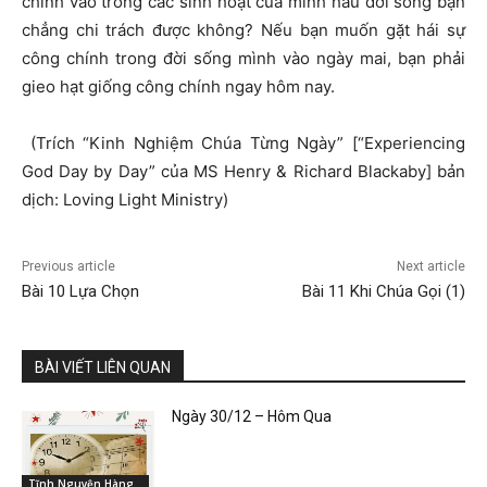
chính vào trong các sinh hoạt của mình hầu đời sống bạn
chẳng chi trách được không? Nếu bạn muốn gặt hái sự
công chính trong đời sống mình vào ngày mai, bạn phải
gieo hạt giống công chính ngay hôm nay.
(Trích “Kinh Nghiệm Chúa Từng Ngày” [“Experiencing
God Day by Day” của MS Henry & Richard Blackaby] bản
dịch: Loving Light Ministry)
Previous article
Next article
Bài 10 Lựa Chọn
Bài 11 Khi Chúa Gọi (1)
BÀI VIẾT LIÊN QUAN
Ngày 30/12 – Hôm Qua
Tĩnh Nguyện Hàng