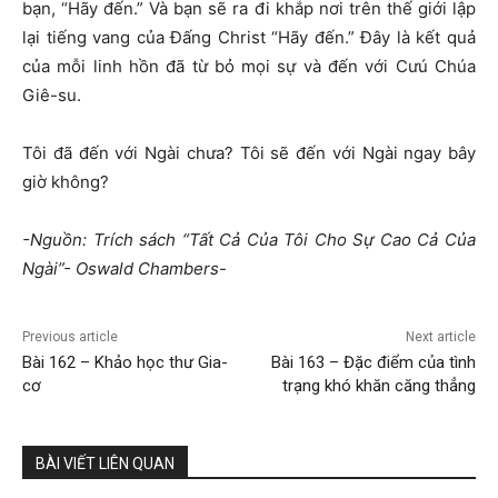
bạn, “Hãy đến.” Và bạn sẽ ra đi khắp nơi trên thế giới lập
lại tiếng vang của Đấng Christ “Hãy đến.” Đây là kết quả
của mỗi linh hồn đã từ bỏ mọi sự và đến với Cưú Chúa
Giê-su.
Tôi đã đến với Ngài chưa? Tôi sẽ đến với Ngài ngay bây
giờ không?
-Nguồn: Trích sách “Tất Cả Của Tôi Cho Sự Cao Cả Của
Ngài”- Oswald Chambers-
Previous article
Next article
Bài 162 – Khảo học thư Gia-
Bài 163 – Đặc điểm của tình
cơ
trạng khó khăn căng thẳng
BÀI VIẾT LIÊN QUAN