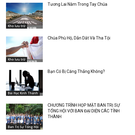
Tương Lai Nằm Trong Tay Chúa
Kho lưu trữ
Chúa Phù Hộ, Dẫn Dắt Và Tha Tội
Kho lưu trữ
Bạn Có Bị Căng Thẳng Không?
Bài Học Kinh Thánh
CHƯƠNG TRÌNH HỌP MẶT BAN TRỊ SỰ
TỔNG HỘI VỚI BAN ĐẠI DIỆN CÁC TỈNH
THÀNH
Ban Trị Sự Tổng Hội