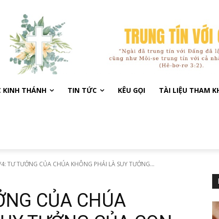
C KINH THÁNH
TIN TỨC
KÊU GỌI
TÀI LIỆU THAM 
/4: TƯ TƯỞNG CỦA CHÚA KHÔNG PHẢI LÀ SUY TƯỞNG...
ƯỞNG CỦA CHÚA