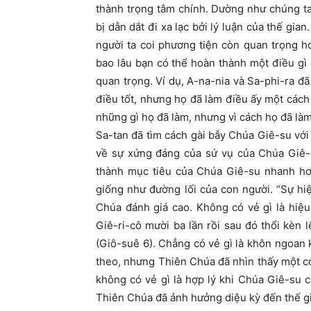
thành trọng tâm chính. Dường như chúng ta
bị dẫn dắt đi xa lạc bởi lý luận của thế gi
người ta coi phương tiện còn quan trọng h
bao lâu bạn có thể hoàn thành một điều gì 
quan trọng. Ví dụ, A-na-nia và Sa-phi-ra đã
điều tốt, nhưng họ đã làm điều ấy một cách 
những gì họ đã làm, nhưng vì cách họ đã làm
Sa-tan đã tìm cách gài bẫy Chúa Giê-su vớ
về sự xứng đáng của sứ vụ của Chúa Giê-s
thành mục tiêu của Chúa Giê-su nhanh hơn
giống như đường lối của con người. “Sự h
Chúa đánh giá cao. Không có vẻ gì là hiệ
Giê-ri-cô mười ba lần rồi sau đó thổi kèn
(Giô-suê 6). Chẳng có vẻ gì là khôn ngoan k
theo, nhưng Thiên Chúa đã nhìn thấy một co
không có vẻ gì là hợp lý khi Chúa Giê-su
Thiên Chúa đã ảnh hưởng diệu kỳ đến thế gi