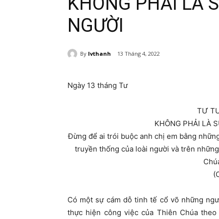
KHÔNG PHẢI LÀ 
NGƯỜI
By
lvthanh
13 Tháng 4, 2022
Ngày 13 tháng Tư
TƯ T
KHÔNG PHẢI LÀ 
Ðừng để ai trói buộc anh chị em bằng những 
truyền thống của loài người và trên những
Chúa
(
Có một sự cám dỗ tinh tế cổ võ những ngườ
thực hiện công việc của Thiên Chúa theo 