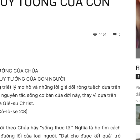
SUY TƯỞNG CỦA CON
1454
0
B
ƯỞNG CỦA CHÚA
B
SUY TƯỞNG CỦA CON NGƯỜI
triết lý mơ hồ và những lời giả dối rỗng tuếch dựa trên
Đọ
dâ
 nguyên tắc sống cơ bản của đời này, thay vì dựa trên
ra
 Giê-su Christ.
Cô-lô-se 2:8)
i theo Chúa hãy “sống thực tế.” Nghĩa là họ tìm cách
đường lối của loài người. “Đạt cho được kết quả” trở