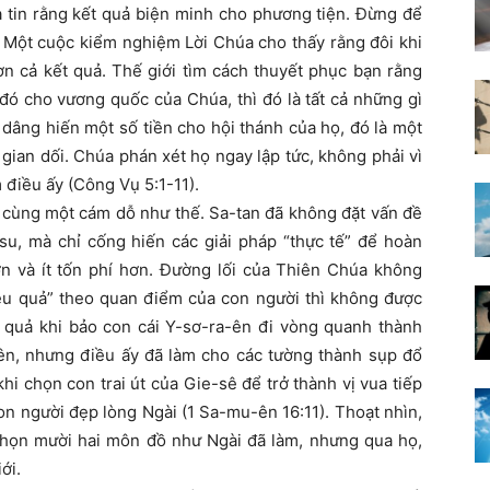
 tin rằng kết quả biện minh cho phương tiện. Đừng để
an. Một cuộc kiểm nghiệm Lời Chúa cho thấy rằng đôi khi
ơn cả kết quả. Thế giới tìm cách thuyết phục bạn rằng
đó cho vương quốc của Chúa, thì đó là tất cả những gì
 dâng hiến một số tiền cho hội thánh của họ, đó là một
gian dối. Chúa phán xét họ ngay lập tức, không phải vì
 điều ấy (Công Vụ 5:1-11).
i cùng một cám dỗ như thế. Sa-tan đã không đặt vấn đề
u, mà chỉ cống hiến các giải pháp “thực tế” để hoàn
 và ít tốn phí hơn. Đường lối của Thiên Chúa không
iệu quả” theo quan điểm của con người thì không được
u quả khi bảo con cái Y-sơ-ra-ên đi vòng quanh thành
 lên, nhưng điều ấy đã làm cho các tường thành sụp đổ
hi chọn con trai út của Gie-sê để trở thành vị vua tiếp
n người đẹp lòng Ngài (1 Sa-mu-ên 16:11). Thoạt nhìn,
 chọn mười hai môn đồ như Ngài đã làm, nhưng qua họ,
ới.