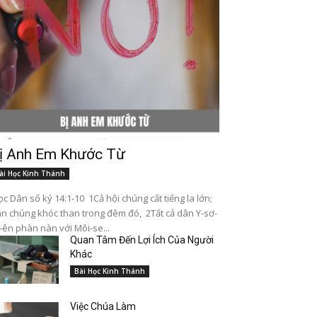
ị Anh Em Khước Từ
ài Học Kinh Thánh
c Dân số ký 14:1-10 1Cả hội chúng cất tiếng la lớn;
n chúng khóc than trong đêm đó, 2Tất cả dân Y-sơ-
-ên phàn nàn với Môi-se...
Quan Tâm Đến Lợi Ích Của Người
Khác
Bài Học Kinh Thánh
Việc Chúa Làm