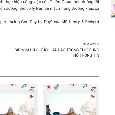
ch thực hiện công việc của Thiên Chúa theo đường lối
 vốn dường như có lý trên bề mặt, nhưng thường khác xa
xperiencing God Day by Day” của MS Henry & Richard
Next article
GIỮ MÌNH KHỎI BẪY LỪA ĐẢO TRONG THỜI BÙNG
NỔ THÔNG TIN