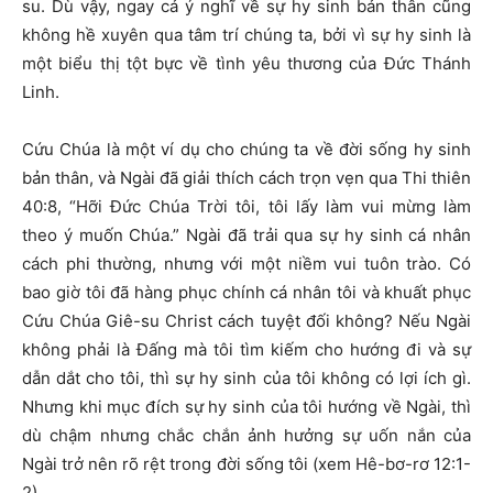
su. Dù vậy, ngay cả ý nghĩ về sự hy sinh bản thân cũng
không hề xuyên qua tâm trí chúng ta, bởi vì sự hy sinh là
một biểu thị tột bực về tình yêu thương của Đức Thánh
Linh.
Cứu Chúa là một ví dụ cho chúng ta về đời sống hy sinh
bản thân, và Ngài đã giải thích cách trọn vẹn qua Thi thiên
40:8, “Hỡi Đức Chúa Trời tôi, tôi lấy làm vui mừng làm
theo ý muốn Chúa.” Ngài đã trải qua sự hy sinh cá nhân
cách phi thường, nhưng với một niềm vui tuôn trào. Có
bao giờ tôi đã hàng phục chính cá nhân tôi và khuất phục
Cứu Chúa Giê-su Christ cách tuyệt đối không? Nếu Ngài
không phải là Đấng mà tôi tìm kiếm cho hướng đi và sự
dẫn dắt cho tôi, thì sự hy sinh của tôi không có lợi ích gì.
Nhưng khi mục đích sự hy sinh của tôi hướng về Ngài, thì
dù chậm nhưng chắc chắn ảnh hưởng sự uốn nắn của
Ngài trở nên rõ rệt trong đời sống tôi (xem Hê-bơ-rơ 12:1-
2).