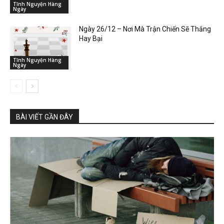
Tĩnh Nguyện Hàng
Ngày
Ngày 26/12 – Nơi Mà Trận Chiến Sẽ Thắng
Hay Bại
Tĩnh Nguyện Hàng
Ngày
BÀI VIẾT GẦN ĐÂY