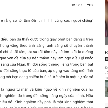
1047
0
 e rằng sự tối tăm đến thình lình cùng các ngươi chăng”
điều bạn đã thấy được trong giây phút bạn đang ở trên
không vâng theo ánh sáng, ánh sáng sẽ chuyển thành
 chỉ là tối tăm, thì sự tối tăm nầy sẽ lớn biết là dường
B
 qua vấn đề của sự nên thánh hay làm ngơ điều gì khác
B
áng của Ngài, thì đời sống thiêng liêng trong bạn bắt
Đọ
ào đời sống thực tế của bạn, áp dụng vào từng mỗi lĩnh
dâ
áng mà bạn đang chiếm hưũ sẽ trở nên là một sự rủa sả
ra
 là người tự mãn và kiêu ngạo về kinh nghiệm của họ
inh nghiệm đó trong đời sống hằng ngày của mình. Nếu
điều đó. Kinh nghiệm nầy phải là một kinh nghiệm thật