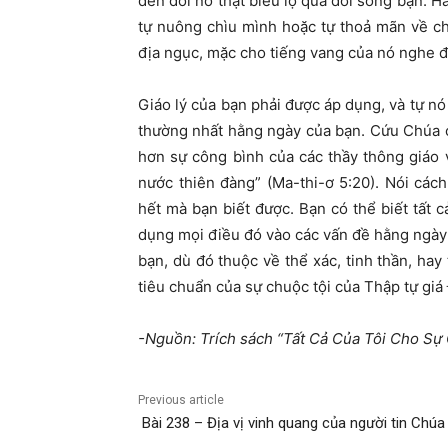
đến đỗi nó thật biểu lộ qua đời sống bạn. H
tự nuông chìu mình hoặc tự thoả mãn về ch
địa ngục, mặc cho tiếng vang của nó nghe đ
Giáo lý của bạn phải được áp dụng, và tự nó
thường nhất hằng ngày của bạn. Cứu Chúa c
hơn sự công bình của các thầy thông giáo 
nước thiên đàng” (Ma-thi-ơ 5:20). Nói cá
hết mà bạn biết được. Bạn có thể biết tất 
dụng mọi điều đó vào các vấn đề hằng ngày 
bạn, dù đó thuộc về thể xác, tinh thần, hay
tiêu chuẩn của sự chuộc tội của Thập tự giá
-Nguồn: Trích sách “Tất Cả Của Tôi Cho S
Previous article
Bài 238 – Địa vị vinh quang của người tin Chúa