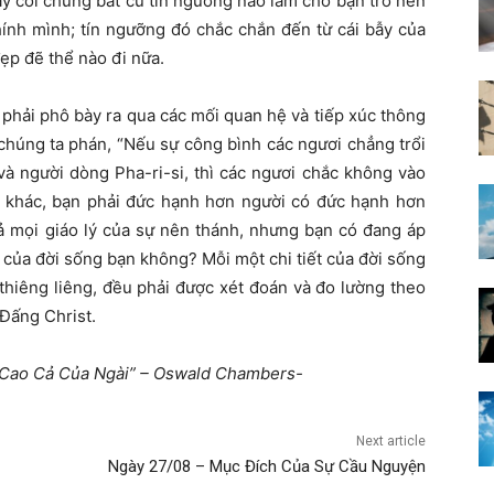
ãy coi chừng bất cứ tín ngưỡng nào làm cho bạn trở nên
ính mình; tín ngưỡng đó chắc chắn đến từ cái bẫy của
ẹp đẽ thể nào đi nữa.
 phải phô bày ra qua các mối quan hệ và tiếp xúc thông
húng ta phán, “Nếu sự công bình các ngươi chẳng trổi
và người dòng Pha-ri-si, thì các ngươi chắc không vào
ch khác, bạn phải đức hạnh hơn người có đức hạnh hơn
cả mọi giáo lý của sự nên thánh, nhưng bạn có đang áp
của đời sống bạn không? Mỗi một chi tiết của đời sống
 thiêng liêng, đều phải được xét đoán và đo lường theo
 Đấng Christ.
ự Cao Cả Của Ngài” – Oswald Chambers-
Next article
Ngày 27/08 – Mục Đích Của Sự Cầu Nguyện