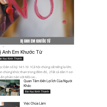
ị Anh Em Khước Từ
ài Học Kinh Thánh
c Dân số ký 14:1-10 1Cả hội chúng cất tiếng la lớn;
n chúng khóc than trong đêm đó, 2Tất cả dân Y-sơ-
-ên phàn nàn với Môi-se...
Quan Tâm Đến Lợi Ích Của Người
Khác
Bài Học Kinh Thánh
Việc Chúa Làm