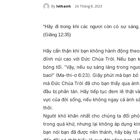
By
lvthanh
26 Tháng 8, 2023
“Hãy đi trong khi các ngươi còn có sự sáng,
(Giăng 12:35)
Hãy cẩn thận khi bạn không hành động theo 
đỉnh núi cao với Đức Chúa Trời. Nếu bạn 
bóng tối. “Vậy, nếu sự sáng láng trong ngươi
bao!” (Ma-thi-ơ 6:23). Giây phút mà bạn bỏ
mà Đức Chúa Trời đã cho bạn thấy qua ánh s
đầu bị phân tán. Hãy tiếp tục đem lẽ thật v
vực của đời sống, nếu không ngay cả ánh s
thôi.
Người khó khăn nhất cho chúng ta đối phó
trong quá khứ, nhưng lại không áp dụng k
bạn nói bạn đã được nên thánh, hãy bày tỏ 