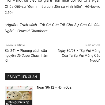
Trời – một sự việc có giá trị lớn nhất đối với Cha Ngài.
Chúa Giê-su “đem nhiều con đến sự vinh hiển” (Hê-bơ-rơ
2:10)
-Nguồn: Trích sách “Tất Cả Của Tôi Cho Sự Cao Cả Của
Ngài” – Oswald Chambers-
Previous article
Next article
Bài 241 – Phương cách cầu
Ngày 30/08 – “Sự Vui Mừng
nguyện để được Chúa nhậm
Của Ta Sự Vui Mừng Các
lời
Ngươi”
BÀI VIẾT LIÊN QUAN
Ngày 30/12 – Hôm Qua
Tĩnh Nguyện Hàng
Ngày