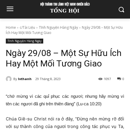
Home
c/Tài Liệu
Tĩnh Nguyện Hàng Ngày
Ngày 29/08 – Một Sự Hữu
Ích Hay Một Mối Tương Giao
Tĩnh Nguyện Hàng Ngày
Ngày 29/08 – Một Sự Hữu Ích
Hay Một Mối Tương Giao
By
lvthanh
29 Tháng 8, 2023
1097
0
“chớ mừng vì các quỉ phục các ngươi; nhưng hãy mừng vì
tên các ngươi đã ghi trên thiên đàng” (Lu-ca 10:20)
Chúa Giê-su Christ nói ra ở đây, “Đừng nên mừng rỡ đối
với sự thành công của ngươi trong công tác phục vụ Ta,