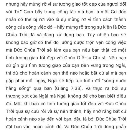
nhưng hãy mừng rỡ vì sự tương giao tốt đẹp của ngươi đối
với Ta.” Cạm bẫy trong công tác mà bạn là một Cơ đốc
nhân có thể bị rơi vào là sự mừng rỡ vì tính cách thành
công của công việc đó – hãy mừng rỡ trong sự kiện là Đức
Chúa Trời đã và đang xử dụng bạn. Tuy nhiên bạn sẽ
không bao giờ có thể đo lường được trọn vẹn công việc
mà Đức Chúa Trời sẽ làm qua bạn nếu bạn thật có một
tình tương giao tốt đẹp với Chúa Giê-su Christ. Nếu bạn
cứ gìn giữ tình tương giao của bạn bền vững trong Ngài,
thì dù cho hoàn cảnh bạn thể nào hoặc bất cứ ai mà bạn
gặp phải mỗi ngày, Ngài sẽ tiếp tục tuôn đổ “sông nước
hằng sống” qua bạn (Giăng 7:38). Và thực ra bởi sự
thương xót của Ngài mà Ngài không để cho bạn biết điều
đó. Một khi bạn có tình tương giao tốt đẹp với Đức Chúa
Trời qua sự cưú rỗi và sự nên thánh, hãy nhớ rằng bất cứ
hoàn cảnh nào xảy đến với bạn, đều là bởi Đức Chúa Trời
đặt bạn vào hoàn cảnh đó. Và Đức Chúa Trời dùng phản