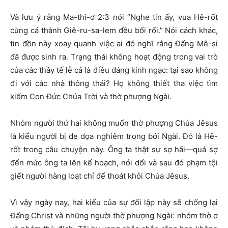
Và lưu ý rằng Ma-thi-ơ 2:3 nói “Nghe tin ấy, vua Hê-rốt
cùng cả thành Giê-ru-sa-lem đều bối rối.” Nói cách khác,
tin đồn này xoay quanh việc ai đó nghĩ rằng Đấng Mê-si
đã được sinh ra. Trạng thái không hoạt động trong vai trò
của các thầy tế lễ cả là điều đáng kinh ngạc: tại sao không
đi với các nhà thông thái? Họ không thiết tha việc tìm
kiếm Con Đức Chúa Trời và thờ phượng Ngài.
Nhóm người thứ hai không muốn thờ phượng Chúa Jêsus
là kiểu người bị đe dọa nghiêm trọng bởi Ngài. Đó là Hê-
rốt trong câu chuyện này. Ông ta thật sự sợ hãi—quá sợ
đến mức ông ta lên kế hoạch, nói dối và sau đó phạm tội
giết người hàng loạt chỉ để thoát khỏi Chúa Jêsus.
Vì vậy ngày nay, hai kiểu của sự đối lập này sẽ chống lại
Đấng Christ và những người thờ phượng Ngài: nhóm thờ ơ