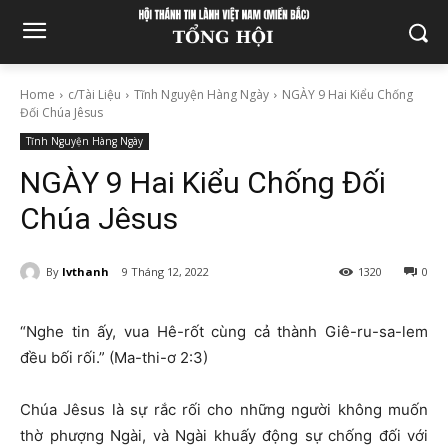
Home
c/Tài Liệu
Tĩnh Nguyện Hàng Ngày
NGÀY 9 Hai Kiểu Chống
Đối Chúa Jêsus
Tĩnh Nguyện Hàng Ngày
NGÀY 9 Hai Kiểu Chống Đối
Chúa Jêsus
By
lvthanh
9 Tháng 12, 2022
1320
0
“Nghe tin ấy, vua Hê-rốt cùng cả thành Giê-ru-sa-lem
đều bối rối.” (Ma-thi-ơ 2:3)
Chúa Jêsus là sự rắc rối cho những người không muốn
thờ phượng Ngài, và Ngài khuấy động sự chống đối với