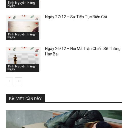
Tĩnh Nguyện Hàng
Ngày
Ngày 27/12 – Sự Tiếp Tục Biến Cải
Tĩnh Nguyện Hàng
Ngày
Ngày 26/12 – Nơi Mà Trận Chiến Sẽ Thắng
Hay Bại
Tĩnh Nguyện Hàng
Ngày
BÀI VIẾT GẦN ĐÂY