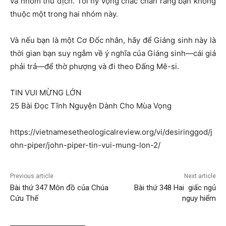
và nhóm thù địch. Tôi hy vọng chắc chắn rằng bạn không
thuộc một trong hai nhóm này.
Và nếu bạn là một Cơ Đốc nhân, hãy để Giáng sinh này là
thời gian bạn suy ngẫm về ý nghĩa của Giáng sinh—cái giá
phải trả—để thờ phượng và đi theo Đấng Mê-si.
TIN VUI MỪNG LỚN
25 Bài Đọc Tĩnh Nguyện Dành Cho Mùa Vọng
https://vietnamesetheologicalreview.org/vi/desiringgod/j
ohn-piper/john-piper-tin-vui-mung-lon-2/
Previous article
Next article
Bài thứ 347 Môn đồ của Chúa
Bài thứ 348 Hai giấc ngủ
Cứu Thế
nguy hiểm