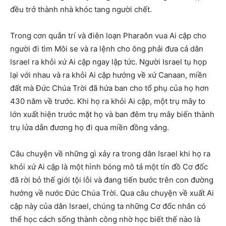
đều trở thành nhà khóc tang người chết.
Trong cơn quẫn trí và điên loạn Pharaôn vua Ai cập cho
người đi tìm Môi se và ra lệnh cho ông phải đưa cả dân
Israel ra khỏi xứ Ai cập ngay lập tức. Người Israel tụ họp
lại với nhau và ra khỏi Ai cập hướng về xứ Canaan, miền
đất mà Đức Chúa Trời đã hứa ban cho tổ phụ của họ hơn
430 năm về trước. Khi họ ra khỏi Ai cập, một trụ mây to
lớn xuất hiện trước mặt họ và ban đêm trụ mây biến thành
trụ lửa dẫn đương họ đi qua miền đồng vắng.
Câu chuyện về những gì xảy ra trong dân Israel khi họ ra
khỏi xứ Ai cập là một hình bóng mô tả một tín đồ Cơ đốc
đã rời bỏ thế giới tội lỗi và đang tiến bước trên con đường
hướng về nước Đức Chúa Trời. Qua câu chuyện về xuất Ai
cập này của dân Israel, chúng ta những Cơ đốc nhân có
thể học cách sống thành công nhờ học biết thế nào là