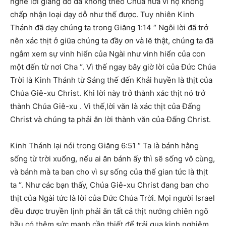
nghe lời giảng đó đã không theo Chúa nữa vì họ không
chấp nhận loại dạy dỗ như thế được. Tuy nhiên Kinh
Thánh đã dạy chúng ta trong Giăng 1:14 “ Ngôi lời đã trở
nên xác thịt ở giữa chúng ta đầy ơn và lẽ thật, chúng ta đã
ngắm xem sự vinh hiển của Ngài như vinh hiển của con
một đến từ nơi Cha “. Vì thế ngay bây giờ lời của Đức Chúa
Trời là Kinh Thánh từ Sáng thế đến Khải huyền là thịt của
Chúa Giê-xu Christ. Khi lời này trở thành xác thịt nó trở
thành Chúa Giê-xu . Vì thế,lời văn là xác thịt của Đấng
Christ và chúng ta phải ăn lời thành văn của Đấng Christ.
Kinh Thánh lại nói trong Giăng 6:51 “ Ta là bánh hằng
sống từ trời xuống, nếu ai ăn bánh ấy thì sẽ sống vô cùng,
và bánh mà ta ban cho vì sự sống của thế gian tức là thịt
ta “. Như các bạn thấy, Chúa Giê-xu Christ đang ban cho
thịt của Ngài tức là lời của Đức Chúa Trời. Mọi người Israel
đều được truyền lịnh phải ăn tất cả thịt nướng chiên ngõ
hầu có thêm sức mạnh cần thiết để trải qua kinh nghiệm