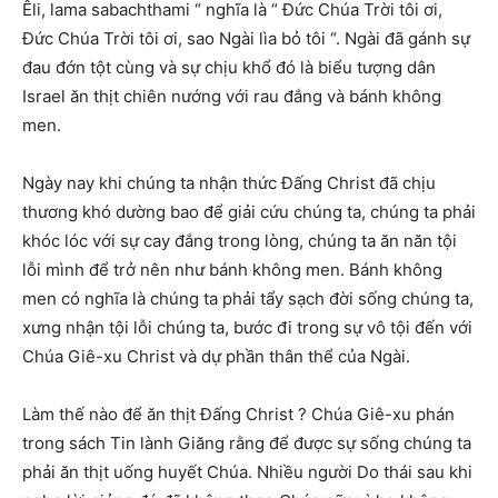
Êli, lama sabachthami “ nghĩa là “ Đức Chúa Trời tôi ơi,
Đức Chúa Trời tôi ơi, sao Ngài lìa bỏ tôi “. Ngài đã gánh sự
đau đớn tột cùng và sự chịu khổ đó là biểu tượng dân
Israel ăn thịt chiên nướng với rau đắng và bánh không
men.
Ngày nay khi chúng ta nhận thức Đấng Christ đã chịu
thương khó dường bao để giải cứu chúng ta, chúng ta phải
khóc lóc với sự cay đắng trong lòng, chúng ta ăn năn tội
lỗi mình để trở nên như bánh không men. Bánh không
men có nghĩa là chúng ta phải tẩy sạch đời sống chúng ta,
xưng nhận tội lỗi chúng ta, bước đi trong sự vô tội đến với
Chúa Giê-xu Christ và dự phần thân thể của Ngài.
Làm thế nào để ăn thịt Đấng Christ ? Chúa Giê-xu phán
trong sách Tin lành Giăng rằng để được sự sống chúng ta
phải ăn thịt uống huyết Chúa. Nhiều người Do thái sau khi