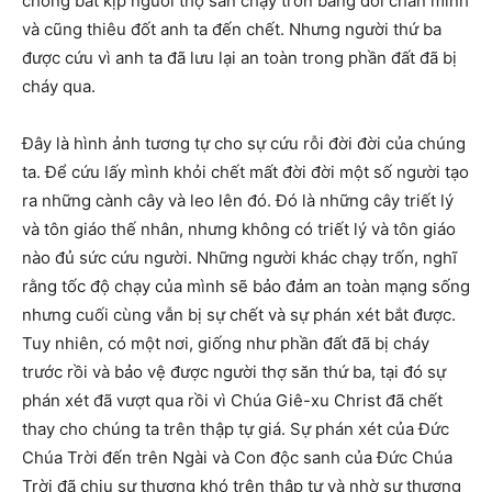
chóng bắt kịp người thợ săn chạy trốn bằng đôi chân mình
và cũng thiêu đốt anh ta đến chết. Nhưng người thứ ba
được cứu vì anh ta đã lưu lại an toàn trong phần đất đã bị
cháy qua.
Đây là hình ảnh tương tự cho sự cứu rỗi đời đời của chúng
ta. Để cứu lấy mình khỏi chết mất đời đời một số người tạo
ra những cành cây và leo lên đó. Đó là những cây triết lý
và tôn giáo thế nhân, nhưng không có triết lý và tôn giáo
nào đủ sức cứu người. Những người khác chạy trốn, nghĩ
rằng tốc độ chạy của mình sẽ bảo đảm an toàn mạng sống
nhưng cuối cùng vẫn bị sự chết và sự phán xét bắt được.
Tuy nhiên, có một nơi, giống như phần đất đã bị cháy
trước rồi và bảo vệ được người thợ săn thứ ba, tại đó sự
phán xét đã vượt qua rồi vì Chúa Giê-xu Christ đã chết
thay cho chúng ta trên thập tự giá. Sự phán xét của Đức
Chúa Trời đến trên Ngài và Con độc sanh của Đức Chúa
Trời đã chịu sự thương khó trên thập tự và nhờ sự thương