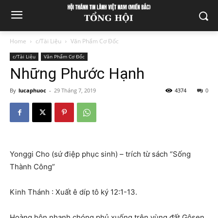
Home
c/Tài Liệu
Văn Phẩm Cơ Đốc
c/Tài Liệu
Văn Phẩm Cơ Đốc
Những Phước Hạnh
By
lucaphuoc
-
29 Tháng 7, 2019
4374
0
Yonggi Cho (sứ điệp phục sinh) – trích từ sách “Sống
Thành Công”
Kinh Thánh : Xuất ê díp tô ký 12:1-13.
Hoàng hôn nhanh chóng phủ xuống trên vùng đất Gôsen