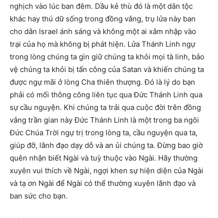
nghịch vào lúc ban đêm. Dầu kẻ thù đó là một dân tộc
khác hay thú dữ sống trong đồng vắng, trụ lửa này ban
cho dân Israel ánh sáng và không một ai xâm nhập vào
trại của họ mà không bị phát hiện. Lửa Thánh Linh ngự
trong lòng chúng ta gìn giữ chúng ta khỏi mọi tà linh, bảo
vệ chúng ta khỏi bị tấn công của Satan và khiến chúng ta
được ngự mãi ở lòng Cha thiên thượng. Đó là lý do bạn
phải có mối thông công liên tục qua Đức Thánh Linh qua
sự cầu nguyện. Khi chúng ta trải qua cuộc đời trên đồng
vắng trần gian này Đức Thánh Linh là một trong ba ngôi
Đức Chúa Trời ngự trị trong lòng ta, cầu nguyện qua ta,
giúp đỡ, lãnh đạo dạy dỗ và an ủi chúng ta. Đừng bao giờ
quên nhận biết Ngài và tuỳ thuộc vào Ngài. Hãy thường
xuyên vui thích về Ngài, ngợi khen sự hiện diện của Ngài
và tạ ơn Ngài để Ngài có thể thường xuyên lãnh đạo và
ban sức cho bạn.