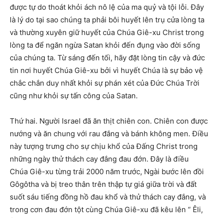
được tự do thoát khỏi ách nô lệ của ma quỷ và tội lỗi. Đây
là lý do tại sao chúng ta phải bôi huyết lên trụ cửa lòng ta
và thường xuyên giữ huyết của Chúa Giê-xu Christ trong
lòng ta để ngăn ngừa Satan khỏi đến đụng vào đời sống
của chúng ta. Từ sáng đến tối, hãy đặt lòng tin cậy và đức
tin nơi huyết Chúa Giê-xu bởi vì huyết Chúa là sự bảo vệ
chắc chắn duy nhất khỏi sự phán xét của Đức Chúa Trời
cũng như khỏi sự tấn công của Satan.
Thứ hai. Người Israel đã ăn thịt chiên con. Chiên con được
nướng và ăn chung với rau đắng và bánh không men. Điều
này tượng trưng cho sự chịu khổ của Đấng Christ trong
những ngày thử thách cay đắng đau đớn. Đây là điều
Chúa Giê-xu từng trải 2000 năm trước, Ngài bước lên đồi
Gôgôtha và bị treo thân trên thập tự giá giữa trời và đất
suốt sáu tiếng đồng hồ đau khổ và thử thách cay đắng, và
trong cơn đau đớn tột cùng Chúa Giê-xu đã kêu lên “ Êli,