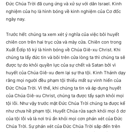
Đức Chúa Trời đã cung ứng và xử sự với dân Israel. Kinh
nghiệm của họ là hình bóng về kinh nghiệm của Cơ đốc
ngày nay.
Trước hết: chúng ta xem xét ý nghĩa của việc bôi huyết
chiên con trên hai trục cửa và mày cửa. Chiên con trong
Xuất Êdíp tô ký là hình bóng về Chúa Giê-xu Christ. Khi
chúng ta lấy đức tin và bôi trên cửa lòng ta thì chúng ta sẽ
được tự do khỏi quyền lực của sự chết và Satan bởi vì
huyết của Chúa Giê-xu đem lại sự tha tội. Kinh Thánh dạy
rằng mọi người đều phạm tội thiếu mất sự vinh hiển của
Đức Chúa Trời. Vì thế, khi chúng ta tin và áp dụng huyết
của Chúa Giê-xu Christ, chúng ta được tẩy sạch khỏi mọi
tội lỗi. Như vậy trước mặt Đức Chúa Trời chúng ta được kể
như chưa hề phạm tội. Huyết Chúa rửa sạch khỏi mọi ô dơ
của tội lỗi và là nơi trú ẩn khỏi mọi cơn phán xét của Đức
Chúa Trời. Sự phán xét của Đức Chúa Trời sắp đến trên