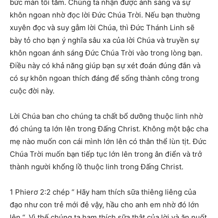
bức màn tối tăm. Chúng ta nhận được ánh sáng và sự
khôn ngoan nhờ đọc lời Đức Chúa Trời. Nếu bạn thường
xuyên đọc và suy gẫm lời Chúa, thì Đức Thánh Linh sẽ
bày tỏ cho bạn ý nghĩa sâu xa của lời Chúa và truyền sự
khôn ngoan ánh sáng Đức Chúa Trời vào trong lòng bạn.
Điều này có khả năng giúp bạn sự xét đoán đúng đắn và
có sự khôn ngoan thích đáng để sống thành công trong
cuộc đời này.
Lời Chúa ban cho chúng ta chất bổ dưỡng thuộc linh nhờ
đó chúng ta lớn lên trong Đấng Christ. Không một bậc cha
mẹ nào muốn con cái mình lớn lên có thân thể lùn tịt. Đức
Chúa Trời muốn bạn tiếp tục lớn lên trong ân điển và trở
thành người khổng lồ thuộc linh trong Đấng Christ.
1 Phierơ 2:2 chép “ Hãy ham thích sữa thiêng liêng của
đạo như con trẻ mới đẻ vậy, hầu cho anh em nhờ đó lớn
lên “. Vì thế chúng ta ham thích sữa thật của lời và ăn nuốt