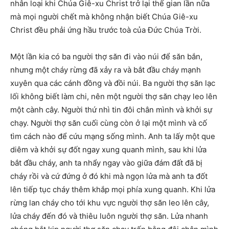
nhân loại khi Chúa Giê-xu Christ trở lại thế gian lần nữa
mà mọi người chết mà không nhận biết Chúa Giê-xu
Christ đều phải ứng hầu trước toà của Đức Chúa Trời.
Một lần kia có ba người thợ săn đi vào núi để săn bắn,
nhưng một cháy rừng đã xảy ra và bắt đầu cháy mạnh
xuyên qua các cánh đồng và đồi núi. Ba người thợ săn lạc
lối không biết làm chi, nên một người thợ săn chạy leo lên
một cành cây. Người thứ nhì tin đôi chân mình và khởi sự
chạy. Người thợ săn cuối cùng còn ở lại một mình và cố
tìm cách nào để cứu mạng sống mình. Anh ta lấy một que
diêm và khởi sự đốt ngay xung quanh mình, sau khi lửa
bắt đầu cháy, anh ta nhẩy ngay vào giữa đám đất đã bị
cháy rồi và cứ đứng ở đó khi mà ngọn lửa mà anh ta đốt
lên tiếp tục cháy thêm khắp mọi phía xung quanh. Khi lửa
rừng lan cháy cho tới khu vực người thợ săn leo lên cây,
lửa cháy đến đó và thiêu luôn người thợ săn. Lửa nhanh